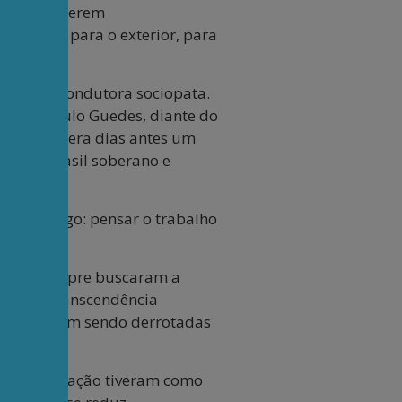
em vez de serem
andeados para o exterior, para
minoria condutora sociopata.
overno, Paulo Guedes, diante do
ia, propusera dias antes um
hos do Brasil soberano e
neste artigo: pensar o trabalho
riente) sempre buscaram a
deia da transcendência
 Mas acabam sendo derrotadas
a e colonização tiveram como