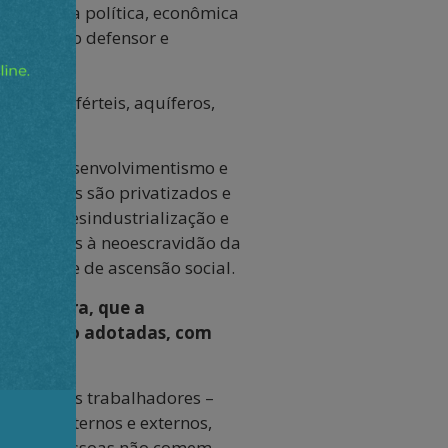
soberania política, econômica
r um Estado defensor e
 terras férteis, aquíferos,
smo, do desenvolvimentismo e
o do país são privatizados e
i pela desindustrialização e
os cidadãos à neoescravidão da
da vida e de ascensão social.
a da outra, que a
ecisões são adotadas, com
geados – os trabalhadores –
asitas internos e externos,
 que as pessoas não comem,