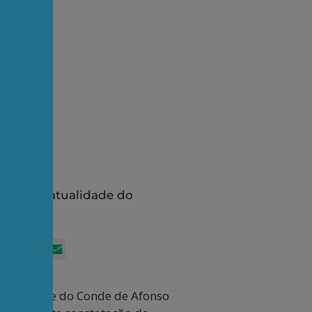
stas
rasil: a atualidade do
App
itter
Facebook
LinkedIn
Email
a atualidade do Conde de Afonso