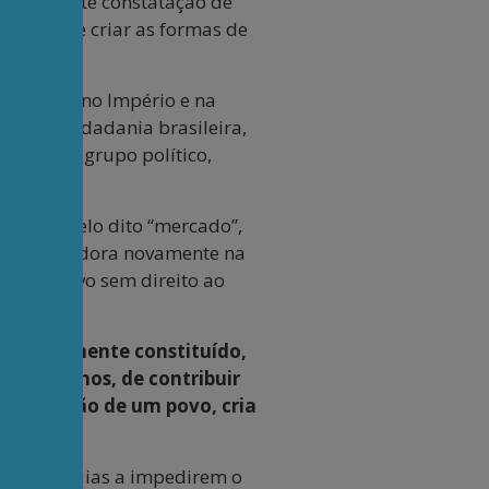
le da triste constatação de
 incapaz de criar as formas de
a Velha, no Império e na
oderna cidadania brasileira,
e nenhum grupo político,
ionista, pelo dito “mercado”,
se trabalhadora novamente na
, o escravo sem direito ao
, formalmente constituído,
izar sonhos, de contribuir
ra formação de um povo, cria
as oligarquias a impedirem o