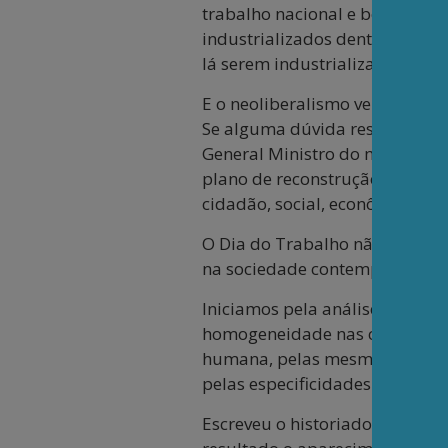
trabalho nacional e beneficiar
industrializados dentro do no
lá serem industrializados em b
E o neoliberalismo vem como l
Se alguma dúvida restasse, as 
General Ministro do mesmo gov
plano de reconstrução nacional
cidadão, social, econômica e po
O Dia do Trabalho não é dia de
na sociedade contemporânea.
Iniciamos pela análise da glob
homogeneidade nas colônias, p
humana, pelas mesmas razões 
pelas especificidades locais.
Escreveu o historiador Ciro Fl