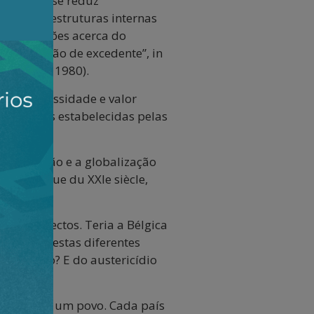
 que não se reduz
lisar as estruturas internas
As concepções acerca do
 a extração de excedente”, in
trópolis, 1980).
como necessidade e valor
s relações estabelecidas pelas
nceirização e a globalização
 politique du XXIe siècle,
s os aspectos. Teria a Bélgica
azemos? E estas diferentes
inancismo? E do austericídio
formada por um povo. Cada país