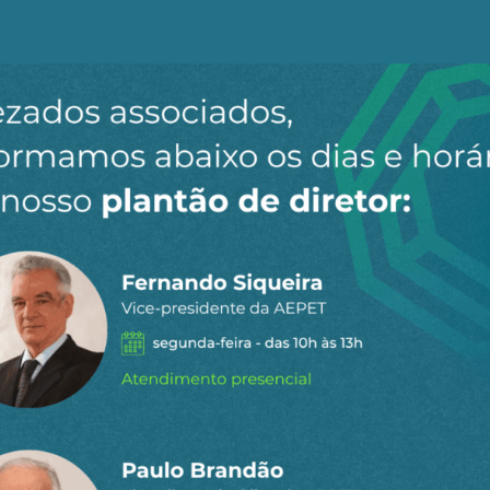
ociedades cujas estruturas internas possuem uma lógica
ua ligação com o mercado mundial” e, adiante, “sem ana
e funcionar, o quadro fica incompleto, insatisfatório” (“
o Antigo Sistema Colonial: a preocupação obsessiva com
rg.), Modos de Produção e Realidade Brasileira, Vozes, Pe
apenas a primeira crítica à desconstrução do trabalho, 
ndições específicas conforme os desafios da natureza e a
s.
idade de Toulouse, François Morin, nos alerta que a fina
formação de um poderoso oligopólio bancário (L’économie
pois somos frutos de realidades diferenciadas sob todo
os? Poderia seu povo se dedicar ao extrativismo como o f
s diferenciadas? Por que vestir em ambas a camisa do f
o se repetiria por todo mundo?
suas abundâncias e carências, e sua história, a cultura 