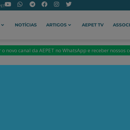
PET
NOTÍCIAS
ARTIGOS
AEPET TV
ASSOC
ir o novo canal da AEPET no WhatsApp e receber nossos 
uintas
Gustavo G
ntas é Doutor em Ciência
versidade Federal
)