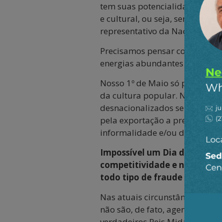
tem suas potencialidades e se
e cultural, ou seja, sem fazer 
representativo da Nação.
Precisamos pensar como brasile
energias abundantes e populaç
Nosso 1º de Maio só poderia s
da cultura popular. Não há Di
desnacionalizados sem qualque
pela exportação a preços vis 
informalidade e/ou da dependê
Impossível um Dia do Trabalh
competitividade e não a soli
todo tipo de fraude e farsa, 
Nas atuais circunstâncias, o D
não são, de fato, agentes do pr
verdadeiros Reis Midas que t