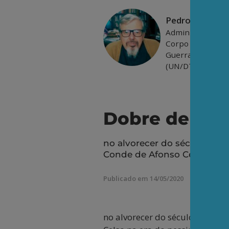
Pedro Augusto
Administrador a
Corpo Permanent
Guerra (ESG) e C
(UN/DTCD).
Dobre de fina
no alvorecer do século XX (
Conde de Afonso Celso na 
Publicado em 14/05/2020
no alvorecer do século XX (ver