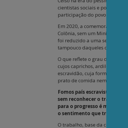
Celso na era do pessimismo e d
cientistas sociais e políticos 
participação do povo nas rique
Em 2020, a comemoração do Dia
Colônia, sem um Ministério do
foi reduzido a uma secretaria 
tampouco daqueles que dizem 
O que reflete o grau de captura
cujos caprichos, ardilosamente
escravidão, cuja forma moderna
prato de comida nem o lugar p
Fomos país escravista por to
sem reconhecer o trabalho co
para o progresso é mácula qu
o sentimento que trabalho 
O trabalho, base da construção