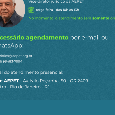
us desafios. Nenhum, porém, desenvolveu-se de fato sem 
do seu povo agente da sua própria história e sem edifica
iros, como habitantes de país único em riquezas naturais,
ão que apenas precisa de lideranças nacionalistas.
er efetivo com o Poder Nacional sendo fruto do trabalhi
a do Trabalho digno do nome quando os frutos do trabalh
r cerimônia, quando o trabalho, de fato, é impedido aqu
dos nossos recursos naturais, que condenam a maioria d
ncia de esmolas, sem nenhuma perspectiva de melhoria 
o na sociedade neoliberal onde cada pessoa é inimig
dariedade é a qualidade mais enaltecida. E que as d
para mais enriquecer os banqueiros e rentistas.
ia do Trabalho é uma aterradora ironia, pois os homena
óprio trabalho, mas escravos involuntários de ociosos par
ransformam no vil metal tudo que tocam, esquecendo-se