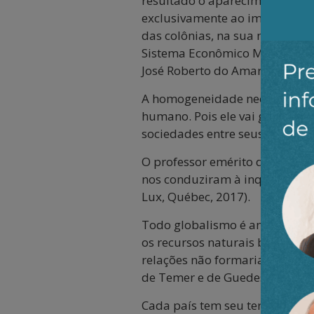
resultado o aparecimento de s
exclusivamente ao impacto da s
das colônias, na sua maneira d
Sistema Econômico Mundial e d
José Roberto do Amaral Lapa (o
A homogeneidade neoliberal é 
humano. Pois ele vai ganhar co
sociedades entre seus membro
O professor emérito da Univers
nos conduziram à inquietante 
Lux, Québec, 2017).
Todo globalismo é anti-humano 
os recursos naturais brasileir
relações não formariam cultura
de Temer e de Guedes? O mesm
Cada país tem seu território, 