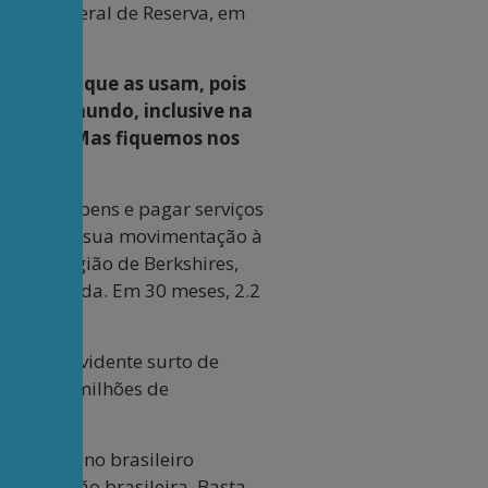
tema Federal de Reserva, em
s pessoas que as usam, pois
Em todo mundo, inclusive na
cíficas. Mas fiquemos nos
 comprar bens e pagar serviços
e informada sua movimentação à
06, na região de Berkshires,
tam a moeda. Em 30 meses, 2.2
moveria evidente surto de
ra os 210 milhões de
s.
Lerner e no brasileiro
a condição brasileira. Basta-