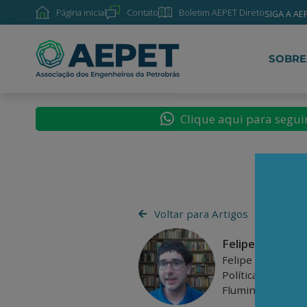
Página inicial
Contato
Boletim AEPET Direto
SIGA A AE
SOBRE
Clique aqui para segu
Voltar para Artigos
Felipe Maruf Q
Felipe Maruf Qui
Política pela Uni
Fluminense (UFF