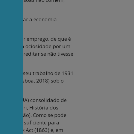
ara reativar a economia
e conseguir emprego, de que é
pulação na ociosidade por um
oderia acreditar se não tivesse
-1946), em seu trabalho de 1931
isboa (Lisboa, 2018) sob o
mérica (EUA) consolidado de
e Melandri, História dos
06, 2ª edição). Como se pode
ez interna suficiente para
onal Bank Act (1863) e, em