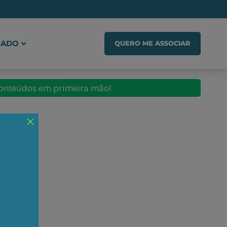
IADO
QUERO ME ASSOCIAR
conteúdos em primeira mão!
alvão