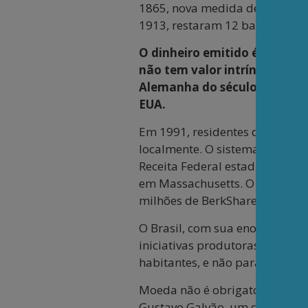
1865, nova medida desencoraja
1913, restaram 12 bancos como
O dinheiro emitido é designa
não tem valor intrínseco, c
Alemanha do século XXI, exi
EUA.
Em 1991, residentes de Ithaca
localmente. O sistema foi con
Receita Federal estadunidense 
em Massachusetts. O site Berk
milhões de BerkShares foram emi
O Brasil, com sua enorme riqu
iniciativas produtoras e de em
habitantes, e não para meia dúz
Moeda não é obrigatoriamente 
Gustavo Galvão, um dos signatá