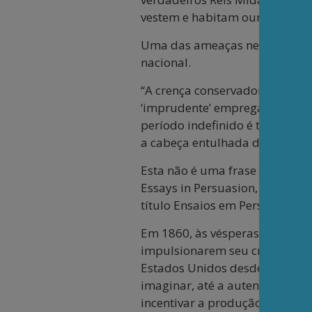
vestem e habitam ouro e dólar
Uma das ameaças neoliberais é
nacional.
“A crença conservadora de que
‘imprudente’ empregar pessoa
período indefinido é totalment
a cabeça entulhada de ideias i
Esta não é uma frase de social
Essays in Persuasion, traduzi
título Ensaios em Persuasão.
Em 1860, às vésperas da Guerr
impulsionarem seu crescimento
Estados Unidos desde 1865, tra
imaginar, até a autenticidade d
incentivar a produção de um s