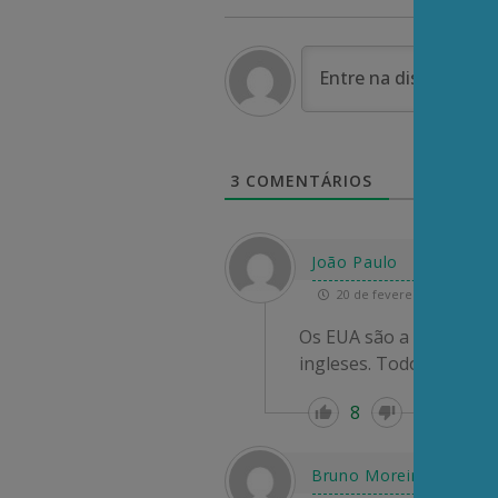
3
COMENTÁRIOS
João Paulo
20 de fevereiro de 2025 08
Os EUA são a Grande Eur
ingleses. Todo o seu de
8
Re
Bruno Moreira Silva