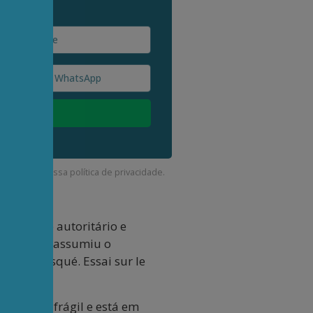
corda com a nossa
política de privacidade
.
italismo autoritário e
uentemente assumiu o
de confisqué. Essai sur le
erdade, é frágil e está em