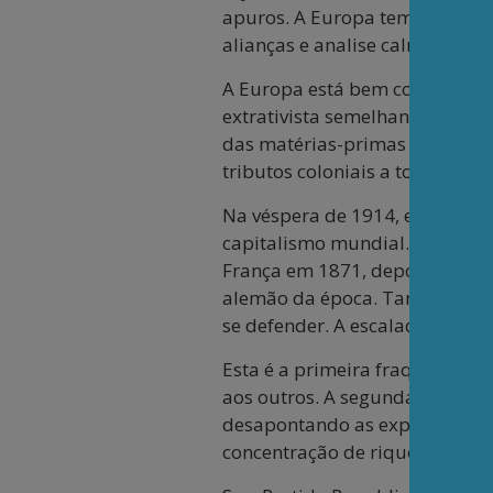
apuros. A Europa tem os meios
alianças e analise calmamente 
A Europa está bem colocada p
extrativista semelhante, para 
das matérias-primas e dos mer
tributos coloniais a todos os p
Na véspera de 1914, elas estav
capitalismo mundial. Chegaram
França em 1871, depois a Fran
alemão da época. Tanto como o
se defender. A escalada sem fi
Esta é a primeira fraqueza do
aos outros. A segunda é que o
desapontando as expectativas 
concentração de riquezas cada