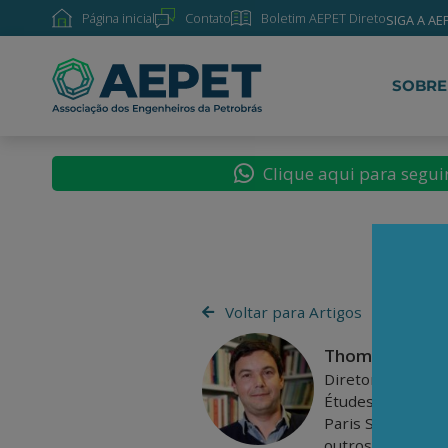
Página inicial
Contato
Boletim AEPET Direto
SIGA A AE
SOBRE
Clique aqui para segu
Voltar para Artigos
Thomas Pikett
Diretor de pesqu
Études en Scienc
Paris School of 
outros livros, de