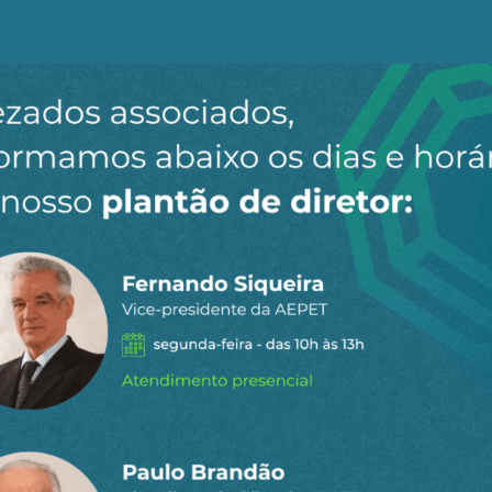
u-se tão nacionalista e virulento em relação ao mundo ext
as políticas reaganianas, que deveriam impulsionar o cr
stagnação da renda da maioria. A produtividade nos Es
 vezes superior à da Europa em meados do século XX, gra
ela está no mesmo nível que a dos países europeus mais
renças tão pequenas que não podem ser distinguidas est
l
izações das bolsas e os montantes em bilhões de dólare
ômico dos Estados Unidos. Esquecem-se de que essas ca
grandes grupos e, mais geralmente, de que os montante
reços muito elevados impostos aos consumidores estad
lução dos salários sem considerar a inflação. Se racioc
de é muito diferente: a diferença de produtividade em r
 que o PIB da China ultrapassou o dos Estados Unidos 
dobro do PIB dos EUA em 2035. Isto tem consequências m
nanciar investimentos no Sul, especialmente se os Estad