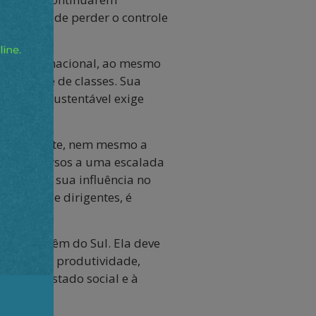
o à beira de perder o controle
dentidade nacional, ao mesmo
igualdade de classes. Sua
eridade sustentável exige
o continente, nem mesmo a
r seus recursos a uma escalada
e basear sua influência no
ilhares de dirigentes, é
arracões.
tica que vêm do Sul. Ela deve
formação e produtividade,
aças ao Estado social e à