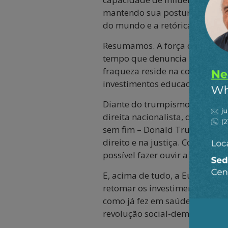
mantendo sua postura arrogante
do mundo e a retórica trumpi
Resumamos. A força do naciona
tempo que denuncia as ilusões
fraqueza reside na confrontaç
investimentos educacionais, so
Diante do trumpismo, a Europ
direita nacionalista, deseja v
sem fim – Donald Trump agora 
direito e na justiça. Com sançõ
possível fazer ouvir a nossa 
E, acima de tudo, a Europa dev
retomar os investimentos socia
como já fez em saúde e expecta
revolução social-democrata.