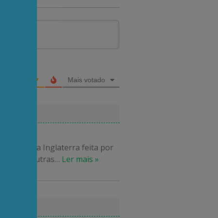
Mais votado
rande Nova Inglaterra feita por
ração de outras
…
Ler mais »