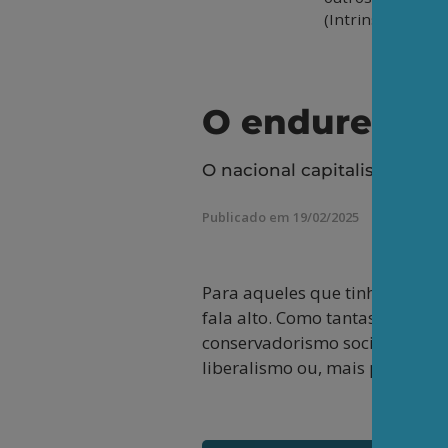
(Intrinseca).
O endurecime
O nacional capitalismo trump
Publicado em 19/02/2025
Para aqueles que tinham dúvida
fala alto. Como tantas vezes 
conservadorismo social e libe
liberalismo ou, mais precisame