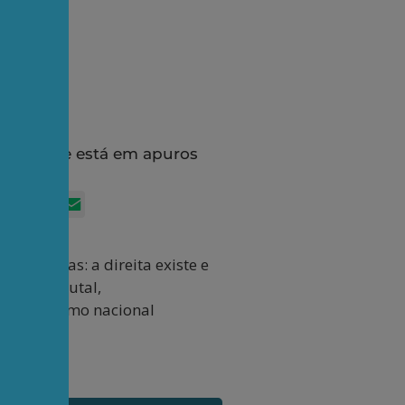
é frágil e está em apuros
App
itter
Facebook
LinkedIn
Email
as claras: a direita existe e
alismo brutal,
escrito como nacional