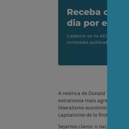
Receba os de
dia por e-mai
Cadastre-se no AEPET Direto 
conteúdos publicados em noss
A retórica de Donald Trump so
extrativista mais agressivo, 
liberalismo econômico na hist
capitalisme de la finitude, XVIe
Sejamos claros: o nacional capi