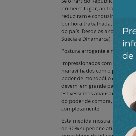
Se o Partido Republicano torno
primeiro lugar, ao fracasso d
reduziram e conduziram-no à e
por hora trabalhada, era duas
do país. Desde os anos 1990, 
Suécia e Dinamarca), com dife
Postura arrogante e neocolonia
Impressionados com as capital
maravilhados com o poder econ
poder de monopólio de alguns 
devem, em grande parte, aos p
estivéssemos analisando a evo
do poder de compra, a realida
completamente.
Esta medida mostra igualmente
de 30% superior e atingirá o 
capacidade de influenciar e fi