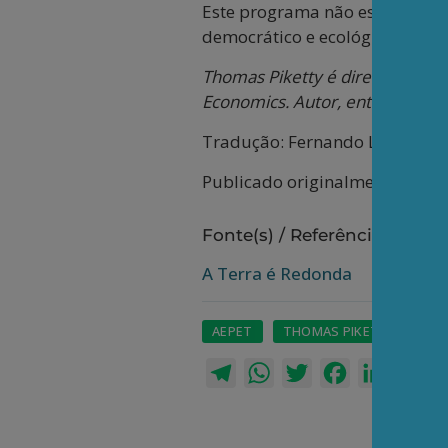
Este programa não está conclu
democrático e ecológico que d
Thomas Piketty é diretor de pes
Economics. Autor, entre outros l
Tradução: Fernando Lima das 
Publicado originalmente no jo
Fonte(s) / Referência(s):
A Terra é Redonda
AEPET
THOMAS PIKETTY
Telegram
WhatsApp
Twitter
Facebook
LinkedI
Em