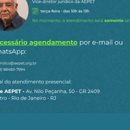
 e neocolonial. A verdade é que os Estados Unidos estã
sta nada mudará.
l capitalismo está em exaltar a vontade de poder e a i
 dos discursos ingênuos sobre a harmonia universal e a 
ão entre as potências, e em desconsiderar que uma prosp
ciais e ambientais que beneficiem todos.
a deve, antes de tudo, manter-se ela mesma. Ninguém n
oltar às posturas militares do passado. Em vez de dedica
exige orçamentos militares de 5% do PIB –, a Europa dev
es financeiras específicas, realmente aplicadas a alguns m
voz de forma mais eficaz do que empilhando tanques em b
e ouvir as demandas de justiça econômica, fiscal e climá
is e ultrapassar definitivamente os Estados Unidos em 
tiva de vida. Depois de 1945, a Europa reconstruiu-se gr