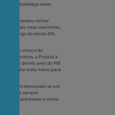
i mesma, estabeleça novas
ento num modelo militar
 controle das rotas marítimas,
am, ao longo do século XIX,
rocos.
ios, de recursos e do
 uns aos outros, a Prússia à
eja, mais de três anos do PIB
, a Alemanha tinha meios para
dos, acabam devorando-se uns
lismo acaba sempre
s sociais exacerbadas e numa