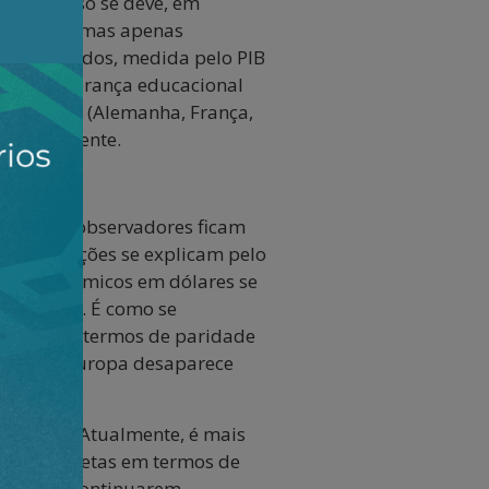
erior, isso se deve, em
escimento, mas apenas
tados Unidos, medida pelo PIB
ças à liderança educacional
 avançados (Alemanha, França,
atisticamente.
s, alguns observadores ficam
pitalizações se explicam pelo
s astronômicos em dólares se
unidenses. É como se
inarmos em termos de paridade
elação à Europa desaparece
em 2016. Atualmente, é mais
uito concretas em termos de
os Unidos continuarem