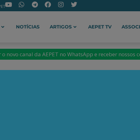
PET
NOTÍCIAS
ARTIGOS
AEPET TV
ASSOC
ir o novo canal da AEPET no WhatsApp e receber nossos 
y
isas na École des Hautes
es Sociales e professor na
Economics. Autor, entre
 O capital no século XXI