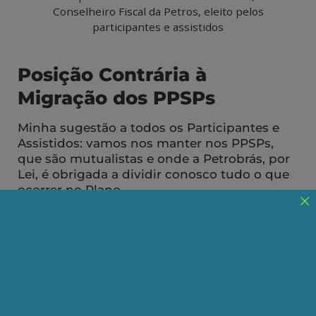
Conselheiro Fiscal da Petros, eleito pelos
participantes e assistidos
Posição Contrária à
Migração dos PPSPs
Minha sugestão a todos os Participantes e
Assistidos: vamos nos manter nos PPSPs,
que são mutualistas e onde a Petrobrás, por
Lei, é obrigada a dividir conosco tudo o que
ocorrer no Plano.
Publicado em 29/12/2025
Compartilhe:
Telegram
WhatsApp
Twitter
Facebook
LinkedIn
Email
Apesar de passados quase 2 (dois) anos do início