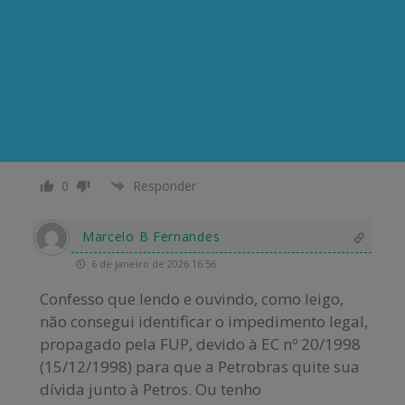
Vou postar alguns
comentários/questionamentos feitos pelo
Companheiro Valdir Cruz, no Grupos de zap
“Cabeças Brancas ADM” para respondê-las a
todos: [29/12/25, 23:00:02] Valdir Cruz: “Com
todo respeito Sinedino , essas são minhas
considerações : Item
…
Ler mais »
0
Responder
Marcelo B Fernandes
6 de janeiro de 2026 16:56
Confesso que lendo e ouvindo, como leigo,
não consegui identificar o impedimento legal,
propagado pela FUP, devido à EC nº 20/1998
(15/12/1998) para que a Petrobras quite sua
dívida junto à Petros. Ou tenho