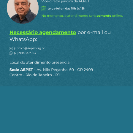
José Neto
Responder
Silvio
30 de dezembro de 2025
a
Sinedino
15:55
Pessoas que possuem ações contra
Petros/Petrobras certamente não migrarão pois o
sucesso na ação é provável. Os que permanecerem
no plano BD irão arcar com esse aumento no déficit
causado pelas condenações?
1
Responder
Messias Pereira da Silva
Responder a
José Neto
2 de janeiro de 2026 10:48
Corroboro com a sua preocupação e ainda
acrescento que o esvaziamento do plano CD criará
muitas dificuldades para quem permanecer .
0
Responder