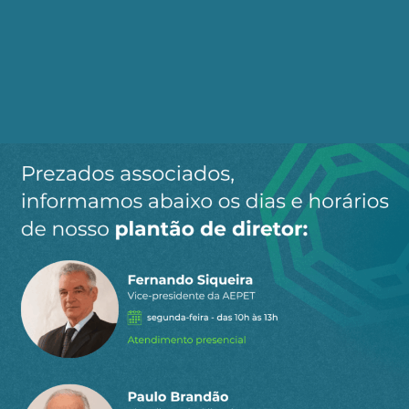
a
09:06
Concordo sem contar que teremos para o futuro
até o TCU analisar +- 8 parcelas de descontos,
então estamos engordando a Petros sem um
acordo que beneficie os aposentados.
0
Responder
Silvio Sinedino
Responder
Edson Vander
30 de dezembro de
a
Alves Pereira
2025 02:25
Prezado Companheiro Edson Vander, Entrar na
Justiça, não, já estamos na Justiça com várias Ações
Coletivas, entre essas a ACP da 18a Vara Federal do
RJ, que já tem 24 anos sem sequer uma
Decisão
…
Ler mais »
8
Responder