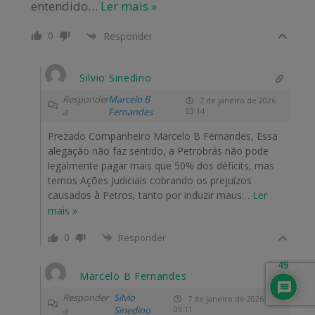
entendido
…
Ler mais »
0
Responder
Silvio Sinedino
Responder
Marcelo B
7 de janeiro de 2026
a
Fernandes
03:14
Prezado Companheiro Marcelo B Fernandes, Essa
alegação não faz sentido, a Petrobrás não pode
legalmente pagar mais que 50% dos déficits, mas
temos Ações Judiciais cobrando os prejuízos
causados à Petros, tanto por induzir maus
…
Ler
mais »
0
Responder
49
Marcelo B Fernandes
Responder
Silvio
7 de janeiro de 2026
a
Sinedino
09:11