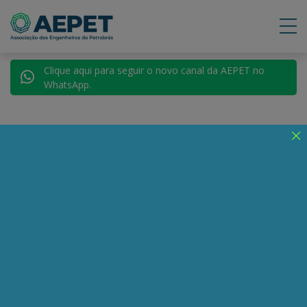
Clique aqui para seguir o novo canal da AEPET no
WhatsApp.
Voltar para AEPET TV
Deccache: hoje
Petrobrás serve mais
ao mercado do que à
soberania energética