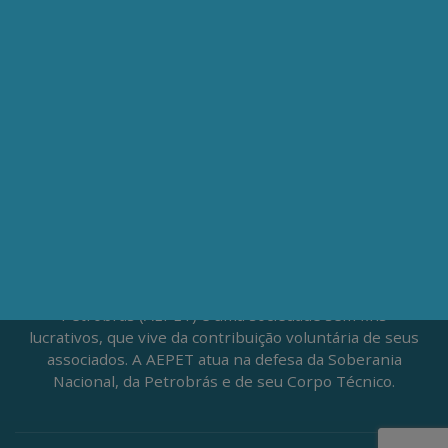
Av. Nilo Peçanha, 50 – Grupo 2409
Centro – Rio de Janeiro – RJ
CEP: 20020-100
(21) 3197-6568 / (21) 9848-37995
ATENDIMENTO À IMPRENSA
jornalismo@aepet.org.br
(21) 99528-5921 / (21) 96709-9894
Fundada em 1961, a Associação dos Engenheiros da
Petrobrás (AEPET) é uma sociedade sem fins
lucrativos, que vive da contribuição voluntária de seus
associados. A AEPET atua na defesa da Soberania
Nacional, da Petrobrás e de seu Corpo Técnico.