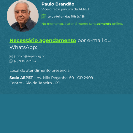
Ao clicar em “Cadastrar” você aceita receber nossos e-mails e
concorda com a nossa
política de privacidade
.
Continue Assistindo
Deccache: "Submissão ao mercado é
pior que Congresso reacionário"
10/06/2026
Deccache: "Apenas política cambial não
garante a reindustrialização do país"
27/05/2026