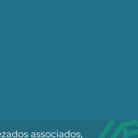
elipe Coutinho comenta as respostas do presidente
ttuch, no último dia 14 de Outubro. Assista!
Compartilhe:
Telegram
Whats
Tw
 por Coutinho ao longo do vídeo:
a volatilidade do mercado internacional de petróleo
iste em assumir que o PPI não acabou
lina não contribuiram para o controle da inflação
sa sobre aumento das ações da Petrobrás
endeu interesses das multinacionais estrangeiras
nde que foi porta voz de interesses antinacionais
o do pré-sal para atender à exportação por multis estra
á erro se não construir novas refinarias
em se manter como coadjuvante na petroquímica
 sinais de que retomará a BR Distribuidora