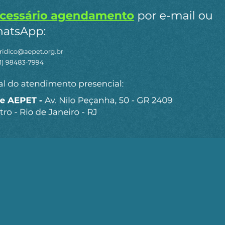
para receber os principais
o site.
Ao clicar em “Cadastrar” você aceita receber nossos e-mails e con
missão ao mercado é
sso reacionário"