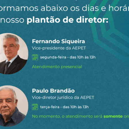
Compartilhe:
Telegram
What
T
staques do
l