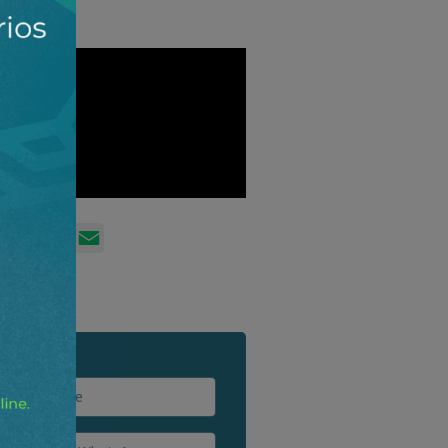
sApp
witter
Facebook
LinkedIn
Email