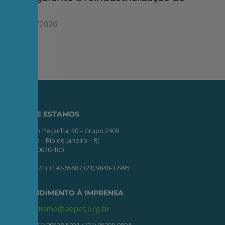
país"
27/05/2026
ONDE ESTAMOS
Av. Nilo Peçanha, 50 – Grupo 2409
Centro – Rio de Janeiro – RJ
CEP: 20020-100
(21) 3197-6568 / (21) 9848-37995
ATENDIMENTO À IMPRENSA
jornalismo@aepet.org.br
(21) 99528-5921 / (21) 96709-9894