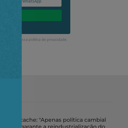
corda com a nossa
política de privacidade
.
Deccache: "Apenas política cambial
não garante a reindustrialização do