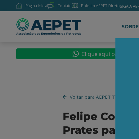
Página inicial
Contato
Boletim AEPET Direto
SIGA A AE
SOBRE
Clique aqui para segu
Voltar para AEPET TV
Felipe Coutin
Prates para T