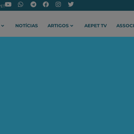
PET
NOTÍCIAS
ARTIGOS
AEPET TV
ASSOC
ir o novo canal da AEPET no WhatsApp e receber nossos 
ho reage à entrevista de
V 247