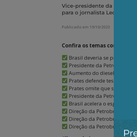
Vice-presidente da AEPET, F
para o jornalista Leonardo A
Publicado em 19/10/2023
Confira os temas comentados
Brasil deveria se proteger d
Presidente da Petrobrás res
Aumento do diesel e da gaso
Prates defende tese falacio
Prates omite que sempre def
Presidente da Petrobrás esco
Brasil acelera o esgotament
Direção da Petrobrás cometer
Direção da Petrobrás erra 
Direção da Petrobrás não dá