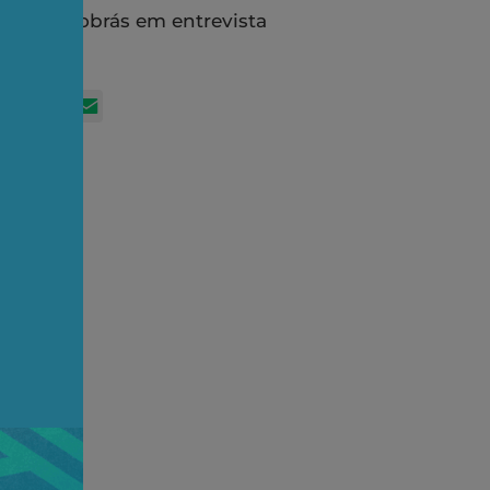
 da Petrobrás em entrevista
App
itter
Facebook
LinkedIn
Email
ngeira