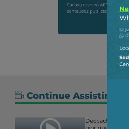
Cadastre-se no AEPET Direto 
conteúdos publicados em noss
Continue Assistindo
Deccache: "Sub
pior que Congre