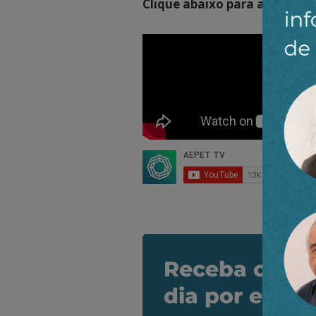
Clique abaixo para assistir!
Receba os de
dia por e-mai