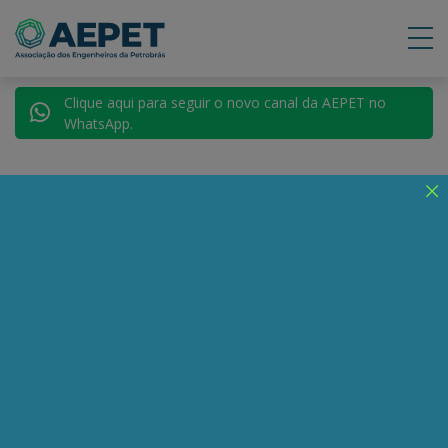
Clique aqui para seguir o novo canal da AEPET no
WhatsApp.
Voltar para AEPET TV
"O petróleo não é
uma fonte de energia
substituível"
Coutinho: existem diversas falácias, com
argumentos enganosos, que visam manter o