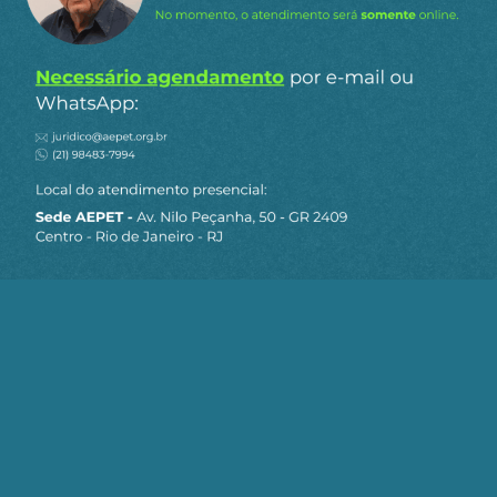
Continue Assistindo
Deccache: "Submissão ao mercado é
pior que Congresso reacionário"
10/06/2026
Deccache: "Apenas política cambial não
garante a reindustrialização do país"
27/05/2026