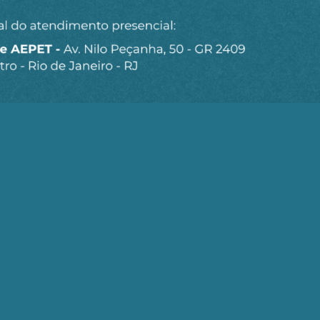
missão ao mercado é
sso reacionário"
Seja um Associado AEPET