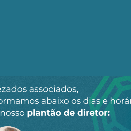
 apropriada pelo capital financeiro
Compartilhe:
Telegram
Whats
Tw
 em que Roberto Requião, ex-senador pelo Paraná, denunc
xaram a empresa ainda mais vulnerável a ataques especu
da fala de Requião
Compartilhe:
Telegram
What
T