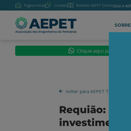
Página inicial
Contato
Boletim AEPET Direto
SIGA A AE
SOBRE
Clique aqui para segu
Voltar para AEPET TV
Requião: "Ho
investimento