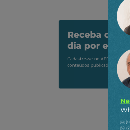
Receba os de
dia por e-mai
Cadastre-se no AEPET Direto 
conteúdos publicados em noss