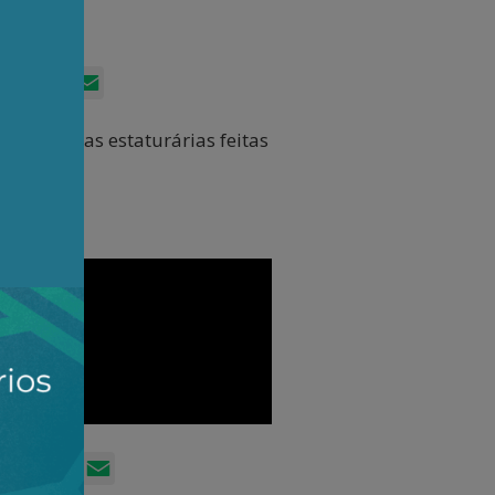
App
itter
Facebook
LinkedIn
Email
ia reformas estaturárias feitas
lativos.
sApp
witter
Facebook
LinkedIn
Email