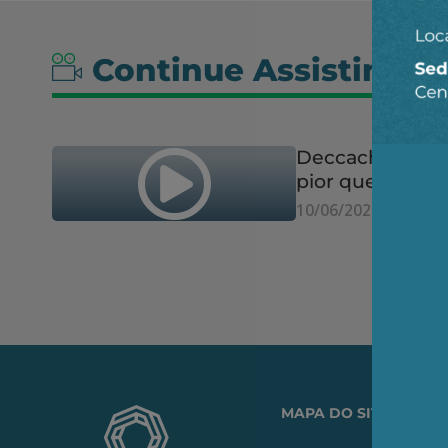
Continue Assistindo
Deccache: "Sub
pior que Congre
10/06/2026
MAPA DO SITE