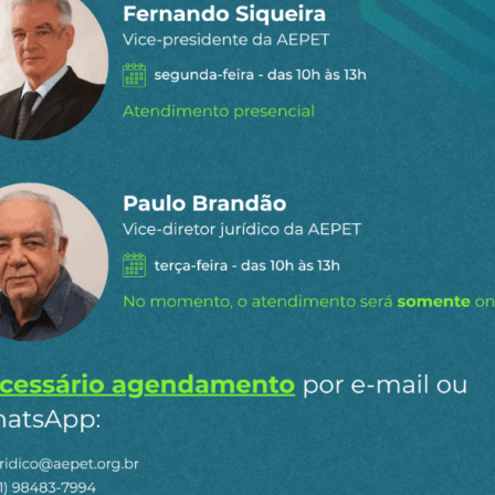
staques do
l
para receber os principais
o site.
Ao clicar em “Cadastrar” você aceita receber nossos e-mails e con