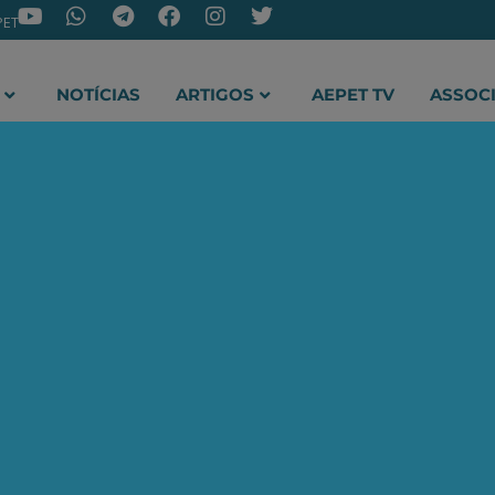
PET
NOTÍCIAS
ARTIGOS
AEPET TV
ASSOC
ir o novo canal da AEPET no WhatsApp e receber nossos 
je a Petrobrás é um fund
"