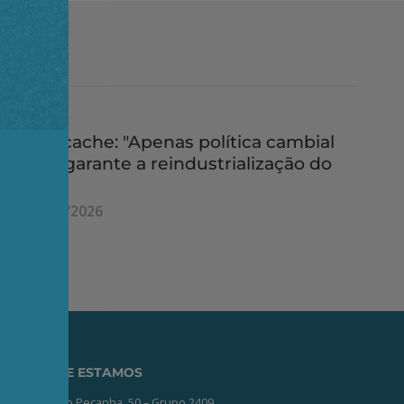
Deccache: "Apenas política cambial
não garante a reindustrialização do
país"
27/05/2026
ONDE ESTAMOS
Av. Nilo Peçanha, 50 – Grupo 2409