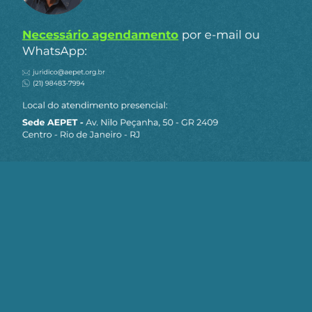
Continue Assistindo
Deccache: "Submissão ao mercado é
pior que Congresso reacionário"
10/06/2026
Deccache: "Apenas política cambial não
garante a reindustrialização do país"
27/05/2026