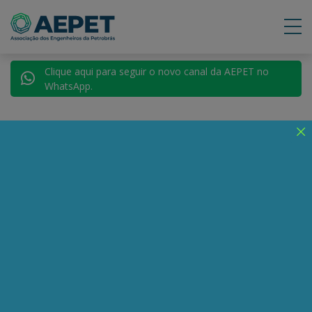
Clique aqui para seguir o novo canal da AEPET no
WhatsApp.
Voltar para AEPET TV
Siqueira: "A porta
giratória da Petrobrás
é um escândalo
nacional"