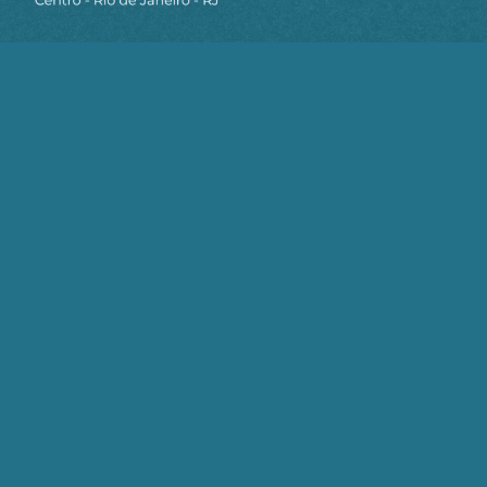
curto quanto a longo prazo, parece não ter uma
solução imediata. No entanto, na Petrobrás, seria
possível avançar significativamente nesses temas
se houvesse um comprometimento de todos os
envolvidos, sejam homens, mulheres,
trabalhadores próprios ou contatados e
entidades representantes da categoria.
Mais do que um dia de homenagens superficiais,
o 8 de Março reforça a necessidade de um esforço
coletivo pelo fim da desigualdade de gênero, do
assédio e dos crimes cometidos contra as
mulheres diariamente, direta ou indiretamente.
Enquanto a jornada nacional por essas pautas
ainda tem um longo caminho a percorrer, na
Petrobrás é possível avançar na resolução desses
problemas com união, organização e luta.