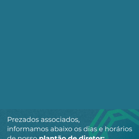
ponta do iceberg.
Os sindicatos de petroleiros há anos recebem
denúncias graves de assédio sexual, injúria racial,
ameaças e até mesmo de estupro, dentro das
instalações da empresa. Os casos envolvem
trabalhadoras próprias e contratadas, que
muitas vezes deixam de denunciar e enfrentam
todas as formas de opressão sozinhas, por medo
de retaliação, vergonha ou de serem demitidas, o
que ainda é bem comum, principalmente entre as
contratadas.
Nos diversos locais de trabalho da empresa, os
casos são recorrentes e os processos de
investigação das denúncias nem sempre avançam
ou punem os assediadores. Entre as demandas
urgentes que os sindicatos cobram da empresa,
destacam-se o teletrabalho integral para