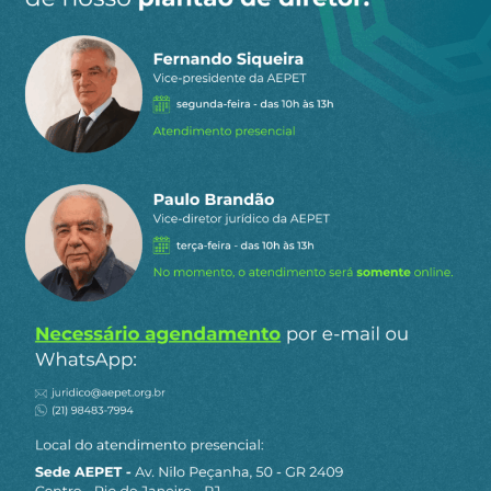
gestantes no último mês de gestação, a efetivação
do Programa de Parto Humanizado, a
disponibilização de Equipamentos de Proteção
Individual (EPI) adequados para as mulheres e o
suporte à amamentação, incluindo o direito à
retirada de leite, ambiente adequado e suporte
para a guarda do leite para as mulheres lactantes
que desejam trabalhar em plataformas.
Outras demandas incluem redução da jornada
para lactantes e a melhoria do Programa de
Assistência à Saúde (PASA), com a garantia de
mamografias anuais para as aposentadas, sem
coparticipação. Essas são lutas importantes e a
participação de todos é fundamental para
conquistá-las.
Exigir essas e outras pautas para todas as
trabalhadoras do Brasil é um desafio que, tanto a