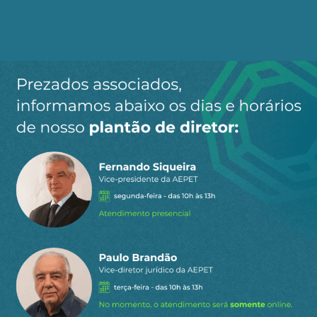
exportações de petróleo e, portanto, às
contradições de ser um Estado rentista. Da
mesma forma, o processo bolivariano não
expropriou a riqueza das classes
dominantes,
que continuaram a exercer forte
influência sobre a economia e a sociedade
,
impedindo assim uma transição em grande
escala para um projeto socialista.
Antes de 2013, os Estados Unidos, seus aliados
europeus e as forças oligárquicas da América
Latina já haviam forjado suas armas para uma
guerra híbrida contra a Venezuela. Depois que
Chávez venceu sua primeira eleição em dezembro
de 1998 e antes de assumir o cargo no ano
seguinte, a Venezuela viu uma fuga acelerada de
capitais, à medida que a oligarquia venezuelana
levava sua riqueza para Miami. Durante a