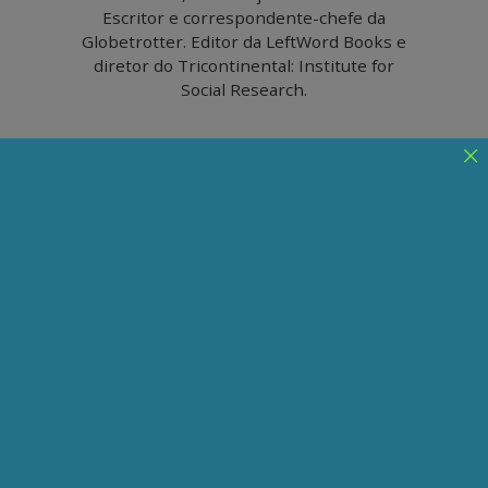
Escritor e correspondente-chefe da
Globetrotter. Editor da LeftWord Books e
diretor do Tricontinental: Institute for
Social Research.
A guerra dos EUA contra a
Venezuela começou em
2001
A questão da Venezuela não é sobre
'democracia', mas sobre a luta de classes
internacional, entre o direito do povo
venezuelano e as empresas petrolíferas.
Publicado em 09/01/2026
Compartilhe:
Telegram
WhatsApp
Twitter
Facebook
LinkedIn
Email