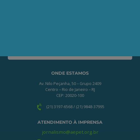
Clique no botão abaixo para enviar as
informações necessárias para iniciarmos
o processo de associação.
QUERO ME ASSOCIAR
ONDE ESTAMOS
Av. Nilo Peçanha, 50 – Grupo 2409
Centro – Rio de Janeiro – RJ
CEP: 20020-100
(21) 3197-6568 / (21) 9848-37995
ATENDIMENTO À IMPRENSA
jornalismo@aepet.org.br