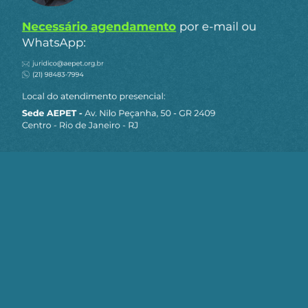
tentativa de golpe e o bloqueio do petróleo, houve
mais evidências de fuga de capitais, o que
enfraqueceu a estabilidade monetária da
Venezuela. O governo dos Estados Unidos
começou a estabelecer
um trabalho diplomático
em grupo para isolar a Venezuela
, caracterizando
o governo como um problema e construindo uma
coalizão internacional contra ele. Isso levou, em
2006, a restrições à Venezuela para acesso aos
mercados de crédito internacionais. Agências de
classificação de crédito, bancos de investimento e
instituições multilaterais aumentaram
constantemente os custos dos empréstimos,
tornando o refinanciamento mais difícil muito
antes de os EUA imporem sanções formais à
Venezuela.
Após a morte de Chávez e com a queda dos
preços do petróleo, os Estados Unidos iniciaram