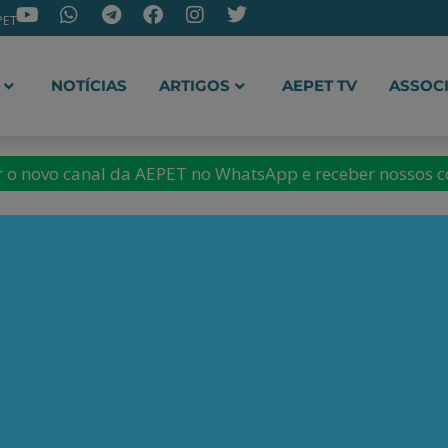
PET
NOTÍCIAS
ARTIGOS
AEPET TV
ASSOC
ir o novo canal da AEPET no WhatsApp e receber nossos 
dos Santos
ssociação dos Engenheiros
cleo Bahia (AEPET-BA)