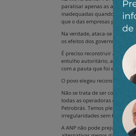
paralisar apenas as atividade
inadequadas quando sabidamen
que o das empresas privatizad
Na verdade, ataca-se apenas a 
os efeitos dos governos Temer
É preciso reconstruir a Petrobr
entulho autoritário, a exemplo
com a pauta que foi eleita pelo
O povo elegeu reconstruir a Pe
Não se trata de ser contra as 
todas as operadoras que atuam
Petrobrás. Temos plena confian
irregularidades sem ter de par
A ANP não pode prejudicar a 
alternativas menos danosas.