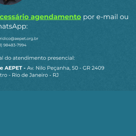
ção social e política para que não se permita esse ab
udiciais para sustar esse ato entreguista do governo der
.
núcleo AEPET BA
staques do
l
para receber os principais
o site.