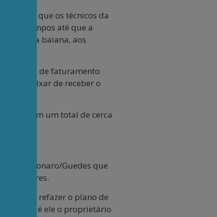
5/12), em que os técnicos da
desses campos até que a
à economia baiana, aos
 4 bilhões de faturamento
ue vão deixar de receber o
rizados, em um total de cerca
s.
o Lula:
 Temer, Bolsonaro/Guedes que
rabalhadores.
stimentos, refazer o plano de
nia, pois é ele o proprietário