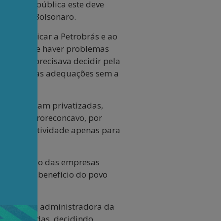
ente da República este deve
e Temer e Bolsonaro.
ra prejudicar a Petrobrás e ao
za que deve haver problemas
o a ANP precisava decidir pela
l realizar as adequações sem a
s que foram privatizadas,
es da Petroreconcavo, por
idas em atividade apenas para
m benefício das empresas
 a ANP em benefício do povo
ela Acelen, administradora da
 privatizadas, decidindo