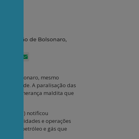
i a gestão de Bolsonaro,
App
itter
Facebook
LinkedIn
Email
tão de Bolsonaro, mesmo
 a sociedade. A paralisação das
xemplo da herança maldita que
veis (ANP) notificou
as as atividades e operações
stres de petróleo e gás que