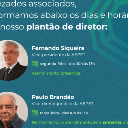
s do Polo Bahia Terra sob o argumento que operam em co
te os padrões operacionais da Petrobrás são infinitam
as?
Petrobrás, porque a sanha privatista, a que está a serv
/Bolsonaro/Paulo Guedes.
ás no Brasil e na Bahia, é preciso repensar o papel da ANP
 da Lei das Estatais, para que o governo eleito tome poss
 povo. Privatizar a Petrobrás foi a pauta derrotada nas e
trobrás!
auditorias da ANP que tenham por objetivo fiscalizar, com
 na indústria de petróleo, mas que não sirva de instru
ça na equipe técnica da Petrobrás e acreditamos que é po
alisar as atividades, como a ANP determinou.
economia baiana e promover o desemprego em massa, l