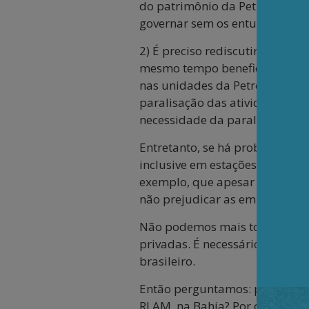
do patrimônio da Petrobrás. Ap
governar sem os entulhos legisl
2) É preciso rediscutir o pape
mesmo tempo beneficiar as emp
nas unidades da Petrobrás, mas
paralisação das atividades do
necessidade da paralisação tot
Entretanto, se há problemas n
inclusive em estações que são
exemplo, que apesar de ter o
não prejudicar as empresas pr
Não podemos mais tolerar o pa
privadas. É necessário que o 
brasileiro.
Então perguntamos: por que a A
RLAM, na Bahia? Por que a ANP 