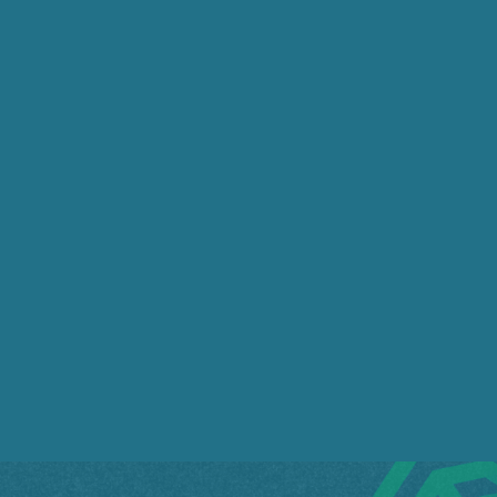
esar de o povo já ter escolhido nas urnas o novo presid
ativos, autoritários e privatista criados pelas gestões d
l da ANP. Claramente a Agência usa seu poder Imperial pa
resas privadas. É possível afirmar com absoluta clare
 é por falta de investimentos e manutenção, nem por iss
s campos da Petrobrás. É perfeitamente seguro e possíve
al das atividades.
a Petrobrás também existem irregularidades nas unidade
 importantes para o escoamento da produção das unidad
s mesmos problemas que as demais estações foram mant
ivadas.
pel da ANP que claramente atenta contra a Petrobrás e
novo governo assuma a responsabilidade de reestruturar
NP não fiscaliza a falta de gás de cozinha provocada p
não fiscaliza todas as unidades, inclusive, as que foram