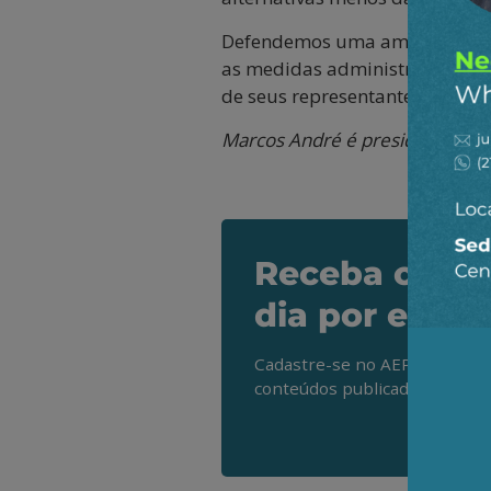
Defendemos uma ampla mobiliza
as medidas administrativas e j
de seus representantes na ANP
Marcos André é presidente do 
Receba os de
dia por e-mai
Cadastre-se no AEPET Direto 
conteúdos publicados em noss