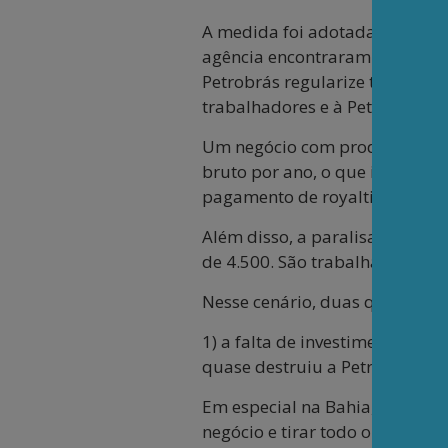
A medida foi adotada pela ANP 
agência encontraram problemas
Petrobrás regularize todos os
trabalhadores e à Petrobrás.
Um negócio com produção de 20
bruto por ano, o que impactar
pagamento de royalties e ISS, f
Além disso, a paralisação dev
de 4.500. São trabalhadores d
Nesse cenário, duas questões 
1) a falta de investimento que
quase destruiu a Petrobras, ca
Em especial na Bahia, por isso 
negócio e tirar todo o entulho 