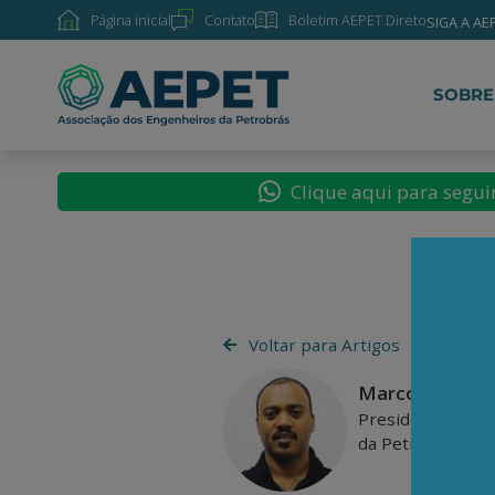
Página inicial
Contato
Boletim AEPET Direto
SIGA A AE
SOBRE
Clique aqui para segu
Voltar para Artigos
Marcos André 
Presidente da A
da Petrobras Nú