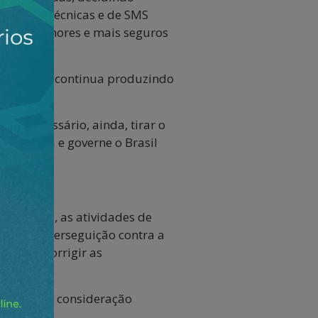
ndições técnicas e de SMS
ente melhores e mais seguros
iço na ANP, continua produzindo
 e é necessário, ainda, tirar o
e, assuma e governe o Brasil
leições.
 isonomia, as atividades de
mento de perseguição contra a
ssível corrigir as
evando em consideração