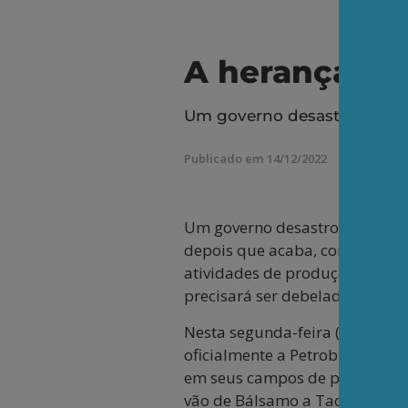
A herança ma
Um governo desastroso, entr
Publicado em 14/12/2022
Um governo desastroso, entreg
depois que acaba, continua pro
atividades de produção e expl
precisará ser debelada pelo no
Nesta segunda-feira (12/12), a
oficialmente a Petrobrás, dan
em seus campos de petróleo e g
vão de Bálsamo a Taquipe, na 