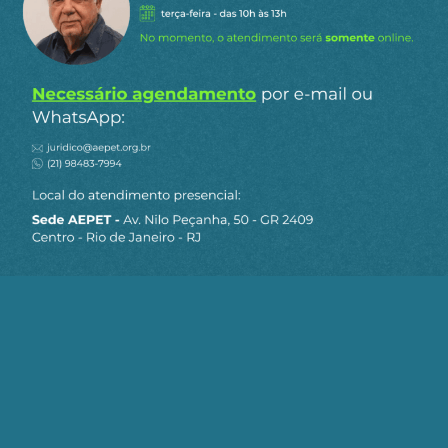
poderia adicionar até 1,43% ao PIB brasileiro,
aumentar o investimento estrangeiro em 7,2% e
impulsionar as exportações em 7% até 2035.
Há mais de duzentos anos, a Camellia sinensis, ou
chá, chegou ao Brasil quando o imperador Dom
João VI trouxe 500 produtores de chá chineses de
Macau ao país. O biólogo alemão Johann Baptist
Spix e o botânico Carl von Martius escreveram em
seu livro Viagens ao Brasil (1817-1821), publicado
em 1824: “O chá cultivado aqui (no Brasil) é
colhido e processado usando os mesmos
métodos da China”. Hoje, a carne de churrasco
servida em muitos restaurantes chineses é
preparada seguindo os métodos brasileiros. No
entanto, a futura relação bilateral entre China e
Brasil, nesta nova era, não será uma mera
repetição do passado. Atualizado de parceria
estratégica abrangente para “uma comunidade