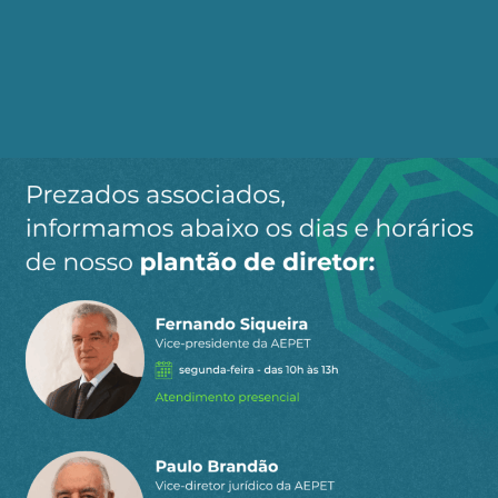
comparado a US$ 87 bilhões há dez anos. Esse
aumento no comércio entre os dois países pode
ser impulsionado caso os EUA continuem a usar
tarifas como instrumento de pressão. Nesse
contexto, a China poderá desviar parte de suas
importações dos EUA, buscando novos
fornecedores no Brasil e em outros países. O
mesmo se aplica às exportações brasileiras. Por
exemplo, a China já está disposta a comprar mais
soja e outros produtos brasileiros.
Para fomentar ainda mais o comércio bilateral,
Brasil e China precisam considerar a
possibilidade de firmar um Tratado de Livre
Comércio (TLC). O Brasil é membro do Mercado
Comum do Sul (Mercosul). De acordo com
algumas pesquisas, a assinatura de um acordo
de livre comércio entre o Mercosul e a China