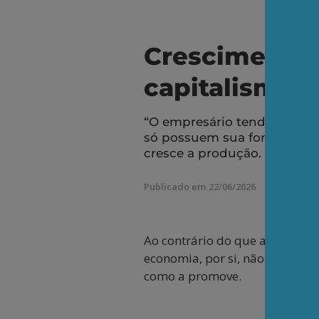
Crescimento 
capitalismo
“O empresário tende inevita
só possuem sua força de tra
cresce a produção. O passad
Publicado em 22/06/2026
Ao contrário do que afirma Pa
economia, por si, não altera a 
como a promove.