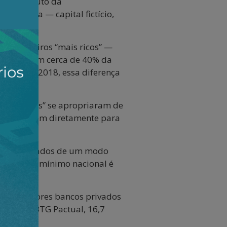
sola é fruto da
nanceira — capital fictício,
 brasileiros “mais ricos” —
concentram cerca de 40% da
lhões. Em 2018, essa diferença
 “mais ricos” se apropriaram de
 PIB escorrem diretamente para
 e assalariados de um modo
(o salário-mínimo nacional é
cinco maiores bancos privados
 bilhões; BTG Pactual, 16,7