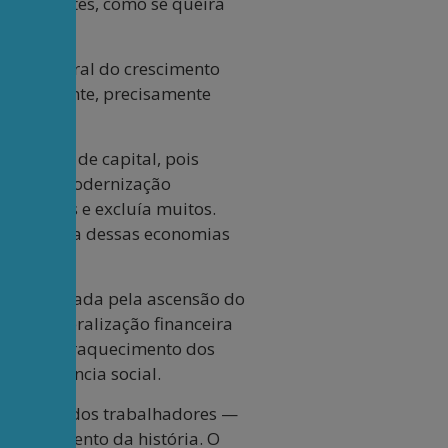
 emergentes, como se queira
to colateral do crescimento
a dependente, precisamente
escassez de capital, pois
tração. A modernização
va poucos e excluía muitos.
subordinada dessas economias
otencializada pela ascensão do
non
; a liberalização financeira
sivas; o enfraquecimento dos
e previdência social.
trabalho e dos trabalhadores —
e no andamento da história. O