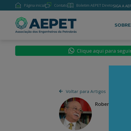
Página inicial
Contato
Boletim AEPET Direto
SIGA A AE
SOBRE
Clique aqui para segu
Voltar para Artigos
Roberto Amara