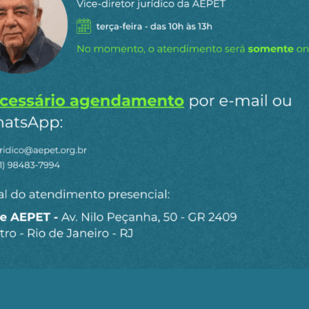
de preservar.
transformações tecnológicas aceleradas dos últimos ano
 a tendência estrutural do capitalismo como fator de d
o econômico, o capitalismo globalizado das últimas déc
o, refazendo-se após crises sistêmicas constitutivas d
dos anos 1970, e, mais recentemente, a crise financeira 
o se acumular, tende inevitavelmente à concentração. A c
centralização — os maiores absorvem os menores, e o sist
dades cada vez mais poderosas. Esse movimento não é ac
alismo. Em sua lógica interna, não há freios naturais p
ão sem fim, de que depende.
 tecnológico, ao tempo em que traz para nossos dias um
ntração de renda e riqueza. A chamada quarta revolução
rtificial, da automação avançada e das grandes platafor
ho. Empresas intensivas em tecnologia requerem investime