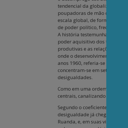
tendencial da globalização do 
poupadoras de mão de obra e i
escala global, de forma oligop
de poder político, frequentem
A história testemunha que o c
poder aquisitivo dos trabalhad
produtivas e as relações socia
onde o desenvolvimento econôm
anos 1960, referia-se ao que d
concentram-se em setores mode
desigualdades.
Como em uma ordem de vasos c
centrais, canalizando renda pa
Segundo o coeficiente Gini (qu
desigualdade já chega a 0,51.
Ruanda, e, em suas vizinhança