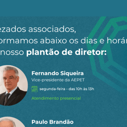
ia do mundo. Ou seja, a desigualdade social que nos as
lada pelo capital, que cresce mesmo em sua expressão fi
rgem da produção.
tavelmente sem revelarem novidade, dizem que os 10% de
ssoas em uma população estimada em 213,5 milhões — 
vezes mais que os 40% mais pobres, estimados em 81,2 mi
iares em 2025, foi de cerca de R$ 5,8 trilhões, e os 10%
 considerando o PIB de R$ 12,7 trilhões. Ou seja, 18% do
 como renda corrente.
ileiros integrados no processo produtivo, trabalhadores
ebem renda mensal variante entre R$ 400 e 500 mensais 
 9 mil, renda estimada dos 10% mais ricos.
em a reclamar. É o que proclamam os lucros médios dos 
 bilhões de reais; Bradesco, 24,6 bilhões; Santander, 15,6