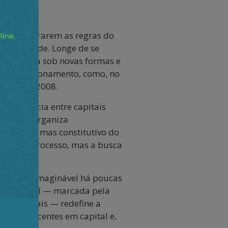
s, ao alterarem as regras do
esigualdade. Longe de se
adas reina sob novas formas e
o seu funcionamento, como, no
global de 2008.
oncorrência entre capitais
ema se reorganiza
idental, mas constitutivo do
ara esse processo, mas a busca
 futuro inimaginável há poucas
 industrial — marcada pela
mas digitais — redefine a
ntos crescentes em capital e,