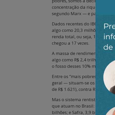
pobres, somos a décima econom
concentração da riqueza, acumu
segundo Marx — e passa à ma
Dados recentes do IBGE, lamen
algo como 20,3 milhões de pe
renda total, ou seja, 13 a 14 
chegou a 17 vezes.
A massa de rendimentos domicil
algo como R$ 2,4 trilhões/ano,
o fosso desses 10% mais ricos,
Entre os “mais pobres” — bras
geral — situam-se os que perc
de R$ 1.621), contra R$ 7 mil e
Mas o sistema rentista nada t
que atuam no Brasil: Itaú, 46,8
bilhões; e Safra, 3,9 bilhões.