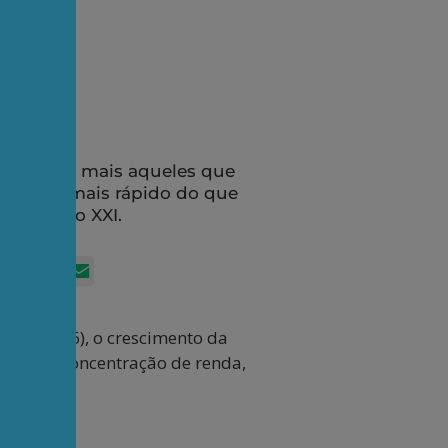
a do
 cada vez mais aqueles que
sozinho, mais rápido do que
no século XXI.
App
itter
Facebook
LinkedIn
Email
27/05/2026), o crescimento da
 com alta concentração de renda,