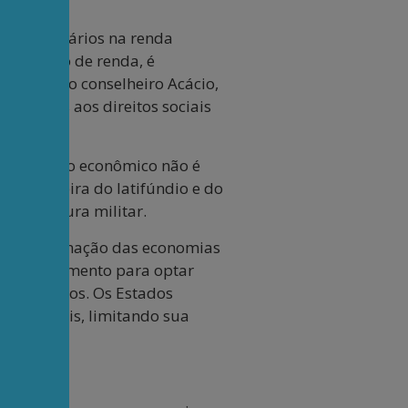
o dos salários na renda
stribuição de renda, é
lembrava o conselheiro Acácio,
estrições aos direitos sociais
nvolvimento econômico não é
ra, herdeira do latifúndio e do
 a ditadura militar.
 a subordinação das economias
ão e crescimento para optar
e dividendos. Os Estados
ros globais, limitando sua