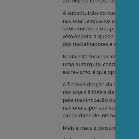
ao mesmo tempo, reduzem dras
A substituição do trabalho hu
nacional, enquanto amplia os g
subsumido pelo capital — espec
vêm depois: a queda dos postos 
dos trabalhadores e a queda do
Nada está fora das regras de 
uma autarquia, condicionado qu
escravismo, é que optou por es
A financeirização da economia
nacionais à lógica da valoriza
pela maximização do valor para
nacionais, por sua vez, tornam
capacidade de intervenção redi
Mais e mais é consumida a so