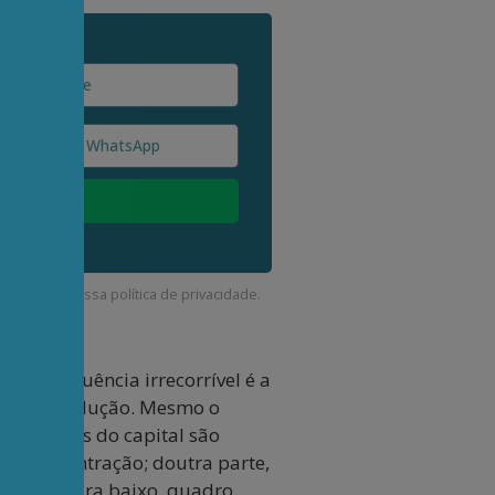
corda com a nossa
política de privacidade
.
a consequência irrecorrível é a
res da produção. Mesmo o
 os lucros do capital são
sua concentração; doutra parte,
alários para baixo, quadro