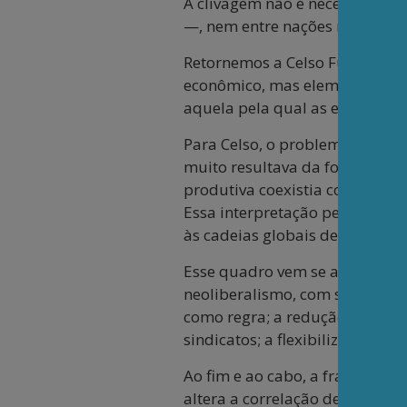
A clivagem não é necessariame
—, nem entre nações ricas e pob
Retornemos a Celso Furtado le
econômico, mas elemento const
aquela pela qual as elites eco
Para Celso, o problema central
muito resultava da forma como 
produtiva coexistia com estrut
Essa interpretação permanece 
às cadeias globais de valor e a
Esse quadro vem se agravando 
neoliberalismo, com seus pen
como regra; a redução do papel 
sindicatos; a flexibilização d
Ao fim e ao cabo, a fragilidad
altera a correlação de forças, 