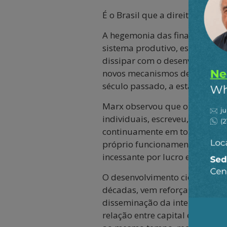
É o Brasil que a direita preten
A hegemonia das finanças e as 
sistema produtivo, estamparam
dissipar com o desenvolviment
novos mecanismos de reproduçã
século passado, a estagflação 
Marx observou que o capital, a
individuais, escreveu, leva à 
continuamente em torno de uni
próprio funcionamento do capit
incessante por lucro e expans
O desenvolvimento científico e
décadas, vem reforçar a conce
disseminação da inteligência a
relação entre capital e trabal