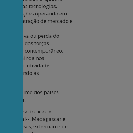
 e as novas tecnologias,
cas corporações operando em
os de concentração de mercado e
ção relativa ou perda do
a expansão das forças
 capitalismo contemporâneo,
Furtado, ainda nos
nhos de produtividade
a, acentuando as
s de consumo dos países
ão de obra.
xima), nosso índice de
nco Mundial--, Madagascar e
 desses países, extremamente