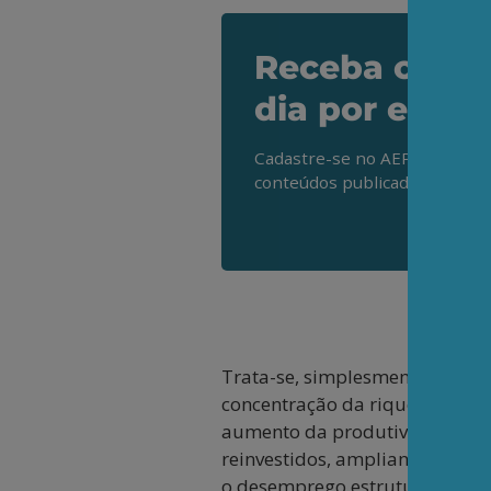
Receba os de
dia por e-mai
Cadastre-se no AEPET Direto 
conteúdos publicados em noss
Trata-se, simplesmente, de det
concentração da riqueza, na 
aumento da produtividade não 
reinvestidos, ampliando a esca
o desemprego estrutural — alim