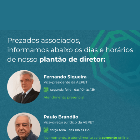
Estados Nacionais pelos Estados Mínimos. Casos
de verdadeira transformação, como o Reino
Unido (UK) após Margareth Thatcher, e daqueles
que ainda seguraram algumas conquistas
obtidas enquanto Estado Nacional, como a
Alemanha.
Também podemos melhor analisar estes dados
pelo indicador: morte pela epidemia dividida
pela população. Com mortes por mil habitantes, a
enumeração anterior teria a seguinte ordem, para
os dez mais atingidos: Espanha, Itália, Bélgica,
França, Holanda, UK, Suíça, EUA, Alemanha e Irã.
A questão da ação do Estado, que prioriza (ou
deve priorizar) a eficácia e a ação privada que
prioriza o lucro, pode também ser observada na
quantidade de leitos hospitalares por mil
habitantes. Infelizmente não obtive dados de