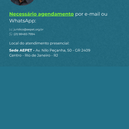
todos estes países, mas temos a Alemanha, com
8,3 leitos/mil habitantes, a de melhor
posicionamento visto por este recurso. Seguem:
França (6,5), Itália (3,4), Espanha (3,0), EUA (2,9) e
UK (2,8).
Países que priorizam o atendimento, como o
Japão (13,4 leitos/mil habitantes), Coreia do Sul
(11,5), Ucrânia (8,8), Cuba (5,2) não tiveram, em
face de suas populações, tão grave crise
epidêmica.
Fica comprovada uma situação onde Estados
Mínimos, dirigidos pelo sistema financeiro,
mostram sua ineficácia. Desde a eleição de
Donald Trump, temos observado nos EUA um
embate na recuperação do Estado Nacional,
embora a mídia local e internacional, quase
integralmente nas mãos das finanças