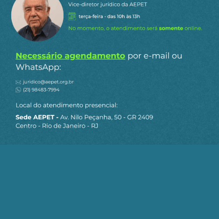
partidos de oposição, que também tramita no
Congresso.
Apenas o Imposto sobre Grandes Fortunas
arrecadaria R$ 40 bilhões nos cálculos desse
grupo de entidades, maior que o orçamento do
Bolsa Família. O resto viria de uma maior
progressividade do Imposto de Renda de Pessoa
Física (R$ 160 bilhões, incluindo a taxação
progressiva de dividendos), no aumento
temporário da alíquota da Contribuição Social
sobre o Lucro Líquido de setores econômicos com
alta rentabilidade (R$ 30 bilhões), pela criação da
Contribuição Social Sobre Altas Rendas (R$ 25
bilhões), entre outros.
O Imposto sobre Grandes Fortunas taxaria
patrimônios superiores a R$ 10 milhões,
abraçando 60 mil pessoas. E o Imposto de Renda