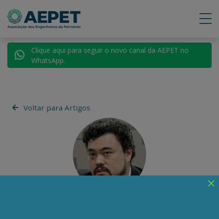
Clique aqui para seguir o novo canal da AEPET no
WhatsApp.
Voltar para Artigos
Leonardo Sakamoto