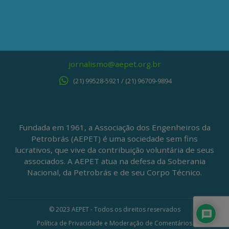
CEP: 20020-100
(21) 3197-6568 / (21) 9848-37995
ATENDIMENTO À IMPRENSA
jornalismo@aepet.org.br
(21) 99528-5921 / (21) 96709-9894
Fundada em 1961, a Associação dos Engenheiros da
Petrobrás (AEPET) é uma sociedade sem fins
lucrativos, que vive da contribuição voluntária de seus
associados. A AEPET atua na defesa da Soberania
Nacional, da Petrobrás e de seu Corpo Técnico.
© 2023 AEPET - Todos os direitos reservados
Política de Privacidade e Moderação de Comentários