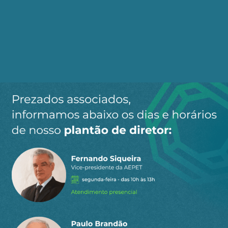
Vale lembrar que o próprio ministro Paulo
Guedes, durante o governo Bolsonaro, propôs
taxar dividendos. Em contrapartida, sugeriu
reduzir o Imposto de Renda de Pessoas Jurídicas
a fim de aumentar investimentos. Foi
bombardeado.
Tributar os super-ricos pode arrecadar cerca de
R$ 292 bilhões anuais. É o que defenderam a
Federação Nacional do Fisco Estadual e Distrital
(Fenafisco), a Associação Nacional dos Auditores
Fiscais da Receita Federal do Brasil (Anfip), os
Auditores Fiscais pela Democracia (AFD), o
Instituto Justiça Fiscal (IJF), entre outras
instituições. Eles apresentaram 11 propostas
legislativas que estão em consonância com o
plano de Reforma Tributária formulado por seis