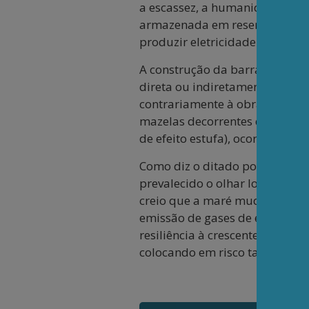
a escassez, a humanidade apre
armazenada em reservatórios de
produzir eletricidade. Mas nem
A construção da barragem e o 
direta ou indiretamente (pess
contrariamente à obra. Enfati
mazelas decorrentes da não co
de efeito estufa), ocorrem em 
Como diz o ditado popular, o q
prevalecido o olhar local. Ou 
creio que a maré mudará quan
emissão de gases de efeito es
resiliência à crescente variabi
colocando em risco tanto os si