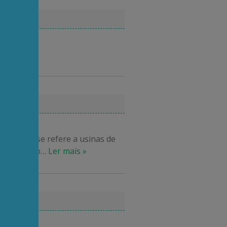
se se ele se refere a usinas de
 no passado
…
Ler mais »