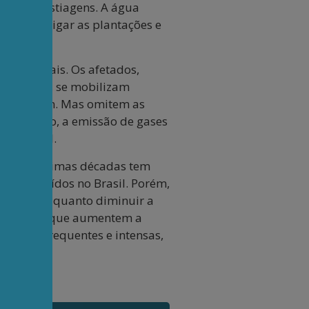
ante as estiagens. A água
ades, irrigar as plantações e
ctos locais. Os afetados,
bientais), se mobilizam
nte existem. Mas omitem as
r exemplo, a emissão de gases
cala local.
ante as últimas décadas tem
o construídos no Brasil. Porém,
mportante quanto diminuir a
cas. Obras que aumentem a
vez mais frequentes e intensas,
étrica.