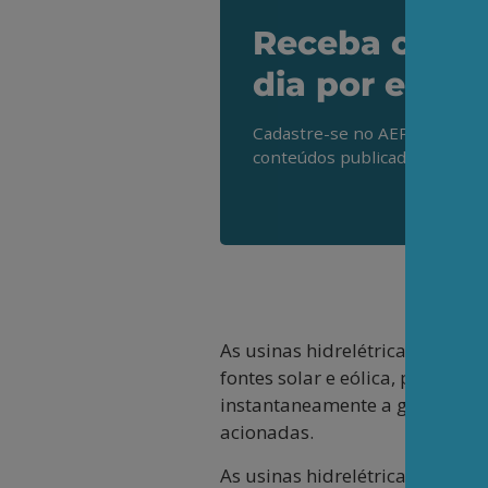
Receba os de
dia por e-mai
Cadastre-se no AEPET Direto 
conteúdos publicados em noss
As usinas hidrelétricas com r
fontes solar e eólica, porque
instantaneamente a geração das
acionadas.
As usinas hidrelétricas —tant