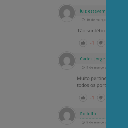
luiz estevam lopes gon
10 de março de 2025 13:47
Tão sontético como cert
-1
Re
Carlos Jorge Abreu
9 de março de 2025 17:14
Muito pertinente e equil
todos os portes, de PCH
-1
Re
Rodolfo
8 de março de 2025 18:38