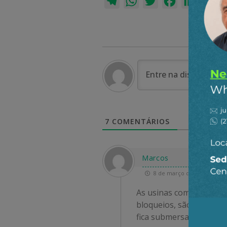
Telegram
WhatsApp
Twitter
Facebook
LinkedI
Em
7
COMENTÁRIOS
Marcos
8 de março de 2025 07:38
As usinas com reservat
bloqueios, são fatos. 
fica submersa. Além
…
Le