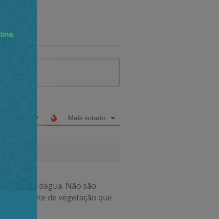
Mais votado
sinas à fio dagua. Não são
remanescente de vegetação que