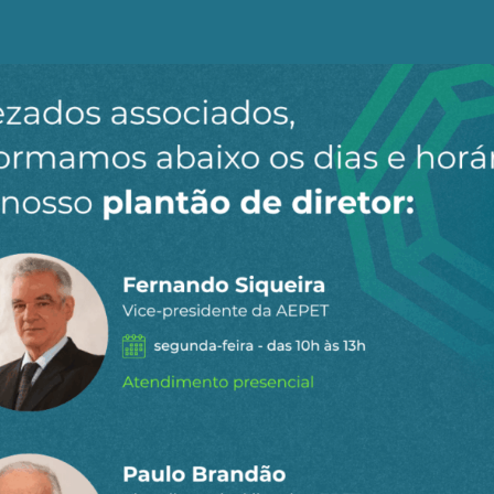
oucos segundos e utilizam um "combustível renovável" (a
são despacháveis, mas emitem gases de efeito estufa (e
 de suprimento indica que é preciso eliminar o bloquei
hidrelétricas com reservatórios. Se essas usinas não ti
peão que é no quesito participação de renováveis na matri
ue ter maturidade de escolher o que é melhor para o pa
oi professor da Coppe-UFRJ e dirigente de ANA, Aneel, Li
RESERVATÓRIOS HIDRELETRICAS
TRANSIÇÃO ENERGÉTICA