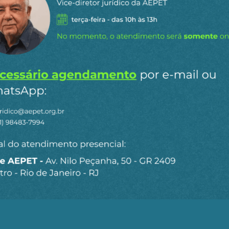
n
ail
órios têm grandes desvantagens ambientais em relação às u
Elas emitem muito metano decorrente do apodrecimento do 
r mais »