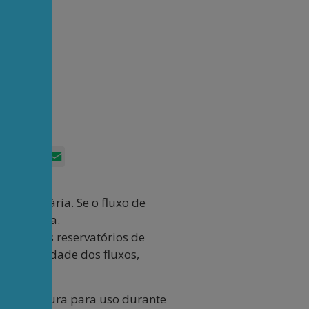
nas
App
itter
Facebook
LinkedIn
Email
nta bancária. Se o fluxo de
vice-versa.
cado aos reservatórios de
variabilidade dos fluxos,
a de fartura para uso durante