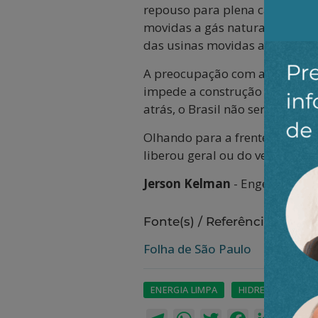
repouso para plena carga em p
movidas a gás natural também 
das usinas movidas a carvão).
A preocupação com a segurança
impede a construção de usinas 
atrás, o Brasil não seria o cam
Olhando para a frente, temos q
liberou geral ou do veto total.
Jerson Kelman
- Engenheiro, f
Fonte(s) / Referência(s):
Folha de São Paulo
ENERGIA LIMPA
HIDRELÉTRICAS