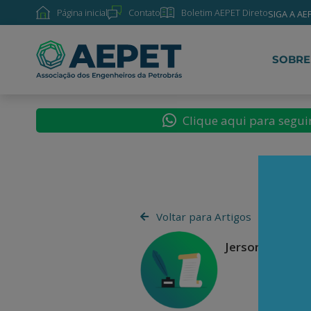
Página inicial
Contato
Boletim AEPET Direto
SIGA A AE
SOBRE
Clique aqui para segu
Voltar para Artigos
Jerson Kelman