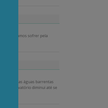
Por isso, vamos sofrer pela
a e silte das águas barrentas
 do reservatório diminui até se