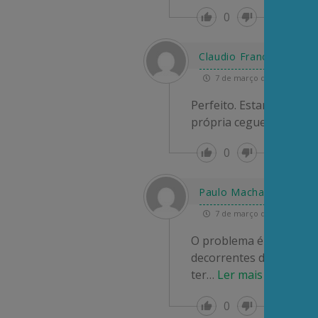
0
Re
Claudio Franceschi
7 de março de 2025 22:25
Perfeito. Estamos viven
própria cegueira auto-
0
Re
Paulo Machado
7 de março de 2025 22:21
O problema é que podem
decorrentes das chuvas
ter
…
Ler mais »
0
Re