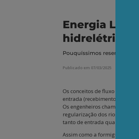
Energia Limp
hidrelétricas
Pouquíssimos reservatórios 
Publicado em 07/03/2025
Os conceitos de fluxo e de est
entrada (recebimentos) é maior
Os engenheiros chamam de equ
regularização dos rios, que su
tanto de entrada quanto de saí
Assim como a formiguinha sab