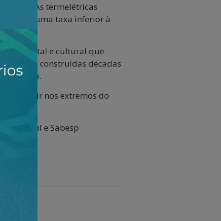
 água). As termelétricas
mbora a uma taxa inferior à
o ambiental e cultural que
vessem sido construídas décadas
z elétrica.
ís, sem cair nos extremos do
ght, Enersul e Sabesp