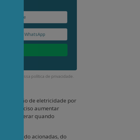
corda com a nossa
política de privacidade
.
da geração de eletricidade por
rar, é preciso aumentar
dições de gerar quando
luir, quando acionadas, do