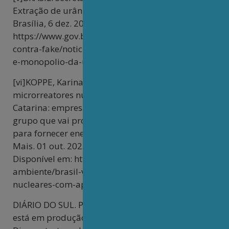
Extração de urânio é monopólio da União.
Brasília, 6 dez. 2024. Disponível em:
https://www.gov.br/secom/pt-br/fatos/brasil-
contra-fake/noticias/2024/12/extracao-de-uranio-
e-monopolio-da-uniao
[vi]KOPPE, Karina. Brasil vai fabricar
microrreatores nucleares com apoio de Santa
Catarina: empresa do Sul do estado compõe
grupo que vai projetar e desenvolver reatores
para fornecer energia para pequenas cidades. ND
Mais. 01 out. 2025. Acesso em: 01 out. 2025.
Disponível em: https://ndmais.com.br/meio-
ambiente/brasil-vai-fabricar-microrreatores-
nucleares-com-apoio-de-santa-catarina/
DIÁRIO DO SUL. Projeto de microrreator nuclear
está em produção: desenvolvido pelo grupo