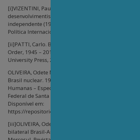
[i]VIZENTINI, Paulo G. Fagundes. O nacionalismo
desenvolvimentista e a política externa
independente (1951-1964). Revista Brasileira de
Política Internacional, v. 37, n. 1, p. 24-36, 1994.
[ii]PATTI, Carlo. Brazil in the Global Nuclear
Order, 1945 – 2018. Baltimore: John Hopkins
University Press, 2021.
OLIVEIRA, Odete Maria de. Os descaminhos do
Brasil nuclear. 1991. Tese (Doutorado em Ciências
Humanas – Especialidade Direito) – Universidade
Federal de Santa Catarina, Florianópolis, 1991.
Disponível em:
https://repositorio.ufsc.br/handle/123456789/10632
[iii]OLIVEIRA, Odete Maria de. A integração
bilateral Brasil-Argentina: tecnologia nuclear e
Mercosul. Revista Brasileira de Política