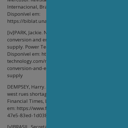
Internacional, Brasília, v. 41, n. 1, p. 35-66, 1998.
Disponível em:
https://biblat.unam.mx/hevila/Revistabrasileiradepo
[iv]PARK, Jackie. Nuclear fuel costs soar as
conversion and enrichment bottleneck strains
supply. Power Technology, London, 23 set. 2024.
Disponível em: https://www.power-
technology.com/news/nuclear-fuel-costs-soar-as-
conversion-and-enrichment-bottleneck-strains-
supply
DEMPSEY, Harry. Nuclear fuel prices surge as
west rues shortage of conversion facilities.
Financial Times, London, 21 Sep. 2024. Disponível
em: https://www.ft.com/content/49b6bdf5-4e64-
47e5-83ed-1d0384a76cf4
[v]BRASIL. Secretaria de Comunicação Social.