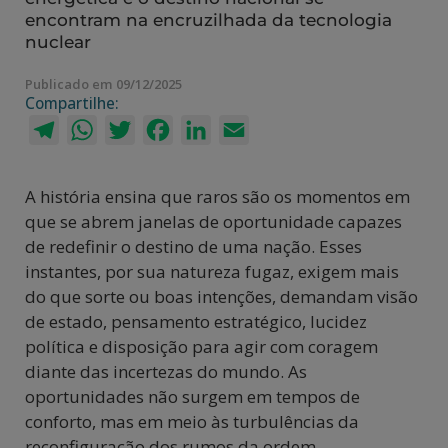
encontram na encruzilhada da tecnologia
nuclear
Publicado em 09/12/2025
Compartilhe:
Telegram
WhatsApp
Twitter
Facebook
LinkedIn
Email
A história ensina que raros são os momentos em
que se abrem janelas de oportunidade capazes
de redefinir o destino de uma nação. Esses
instantes, por sua natureza fugaz, exigem mais
do que sorte ou boas intenções, demandam visão
de estado, pensamento estratégico, lucidez
política e disposição para agir com coragem
diante das incertezas do mundo. As
oportunidades não surgem em tempos de
conforto, mas em meio às turbulências da
reconfiguração dos rumos da ordem