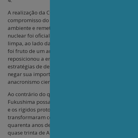
4.
A realização da COP-30, em Belém, reafirma o
compromisso do Brasil com a defesa do meio
ambiente e remete à COP-28, quando a energia
nuclear foi oficialmente reconhecida como fonte
limpa, ao lado das renováveis.[viii] Essa decisão
foi fruto de um amplo debate científico que
reposicionou a energia nuclear no centro das
estratégias de descarbonização. Persistir em
negar sua importância equivale a um ato de
anacronismo científico.
Ao contrário do que a memória de Chernobyl ou
Fukushima possa sugerir, os avanços tecnológicos
e os rígidos protocolos de segurança
transformaram completamente o setor. Os
quarenta anos de funcionamento de Angra I e
quase trinta de Angra II devem servir como