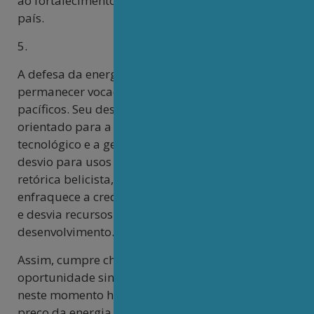
ao fortalecimento tecnológico e energético do
país.
5.
A defesa da energia nuclear no Brasil deve
permanecer vocacionada a fins exclusivamente
pacíficos. Seu desenvolvimento deve estar
orientado para a pesquisa científica, o avanço
tecnológico e a geração de energia limpa, sem
desvio para usos armamentistas e sem aderir à
retórica belicista, que, além de anacrônica,
enfraquece a credibilidade internacional do país
e desvia recursos de áreas essenciais ao seu
desenvolvimento.
Assim, cumpre chamar atenção para a
oportunidade singular que se apresenta ao Brasil
neste momento histórico. A elevação global do
preço da energia e dos minerais estratégicos,