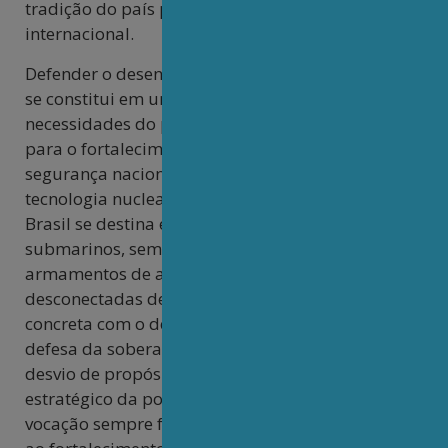
tradição do país perante a comunidade
internacional.
Defender o desenvolvimento de armas nucleares
se constitui em um discurso descolado das reais
necessidades do país e que em nada contribui
para o fortalecimento da soberania e da
segurança nacional. Até mesmo o uso militar da
tecnologia nuclear nos projetos estratégicos do
Brasil se destina exclusivamente à propulsão de
submarinos, sem qualquer propósito de uso em
armamentos de ataque.[x] Essas falas, além de
desconectadas de qualquer preocupação
concreta com o desenvolvimento nacional ou de
defesa da soberania brasileira, representam um
desvio de propósito que desvirtua o sentido
estratégico da política nuclear brasileira, cuja
vocação sempre foi pacífica, científica e voltada