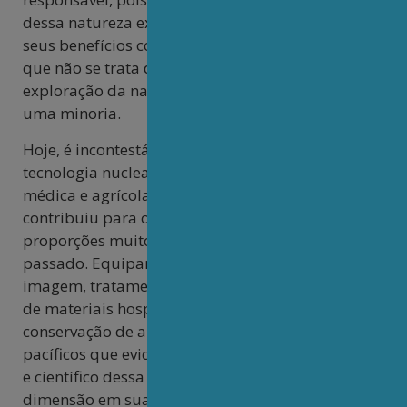
dessa natureza exige que a população reconheça
seus benefícios concretos e tenha confiança de
que não se trata de um projeto voltado à
exploração da natureza com fins de lucro para
uma minoria.
Hoje, é incontestável que a aplicação civil da
tecnologia nuclear, especialmente nas áreas
médica e agrícola, já salvou incontáveis vidas e
contribuiu para o avanço da ciência em
proporções muito superiores às tragédias do
passado. Equipamentos de diagnóstico por
imagem, tratamentos oncológicos, esterilização
de materiais hospitalares e técnicas de
conservação de alimentos são exemplos de usos
pacíficos que evidenciam o potencial humanitário
e científico dessa tecnologia. Ao incorporar essa
dimensão em sua comunicação pública, o Brasil