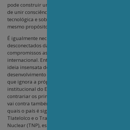
pode construir uma narrativa consistente, capaz
de unir consciência ambiental, responsabilidade
tecnológica e soberania nacional em torno de um
mesmo propósito estratégico.
É igualmente necessário afastar discursos
desconectados das urgências nacionais e dos
compromissos assumidos pelo país no cenário
internacional. Entre esses equívocos, destaca-se a
ideia insensata de que o Brasil deveria investir no
desenvolvimento de armas nucleares, proposta
que ignora a própria realidade material e
institucional do Estado brasileiro. Além de
contrariar os princípios da Constituição Federal,
vai contra também tratados internacionais aos
quais o país é signatário, como o Tratado de
Tlatelolco e o Tratado de Não Proliferação
Nuclear (TNP), essenciais para reafirmar a