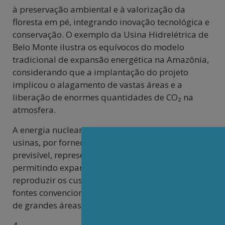
à preservação ambiental e à valorização da
floresta em pé, integrando inovação tecnológica e
conservação. O exemplo da Usina Hidrelétrica de
Belo Monte ilustra os equívocos do modelo
tradicional de expansão energética na Amazônia,
considerando que a implantação do projeto
implicou o alagamento de vastas áreas e a
liberação de enormes quantidades de CO₂ na
atmosfera.
A energia nuclear gerada a partir de pequenas
usinas, por fornecer energia de modo constante e
previsível, representa o oposto dessa lógica,
permitindo expandir a oferta elétrica sem
reproduzir os custos ambientais e sociais das
fontes convencionais e sem demandar a ocupação
de grandes áreas.