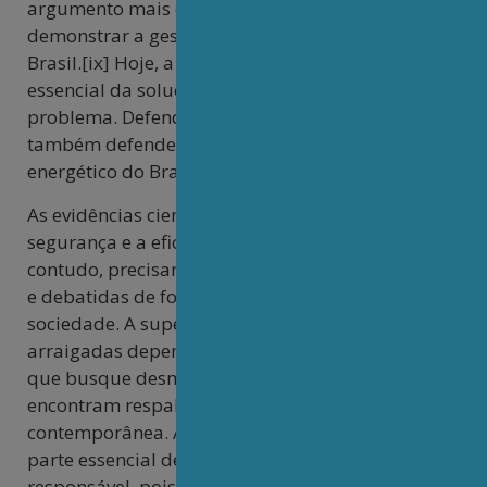
argumento mais do que suficiente para
demonstrar a gestão segura que é realizada pelo
Brasil.[ix] Hoje, a energia nuclear é parte
essencial da solução ambiental, não do
problema. Defender seu desenvolvimento é
também defender o meio ambiente e o futuro
energético do Brasil.
As evidências científicas que sustentam a
segurança e a eficiência da energia nuclear,
contudo, precisam ser amplamente comunicadas
e debatidas de forma transparente com a
sociedade. A superação de resistências e crenças
arraigadas depende de um esforço pedagógico
que busque desmistificar receios que já não
encontram respaldo na realidade tecnológica
contemporânea. A compreensão social do tema é
parte essencial de qualquer política nuclear
responsável, pois a legitimidade de um programa