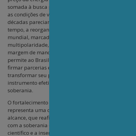
somada à busca por fontes limpas e seguras, cria
as condições de viabilidade econômica que por
décadas pareciam inalcançáveis. Ao mesmo
tempo, a reorganização do tabuleiro geopolítico
mundial, marcada pela emergência da
multipolaridade, oferece ao país uma inestimável
margem de manobra diplomática. Esse contexto
permite ao Brasil negociar em melhores termos,
firmar parcerias estratégicas antes impensáveis e
transformar seu potencial energético em
instrumento efetivo de desenvolvimento e
soberania.
O fortalecimento do Programa Nuclear Brasileiro
representa uma decisão estratégica de grande
alcance, que reafirma o compromisso do país
com a soberania energética, o desenvolvimento
científico e a inserção internacional brasileira,