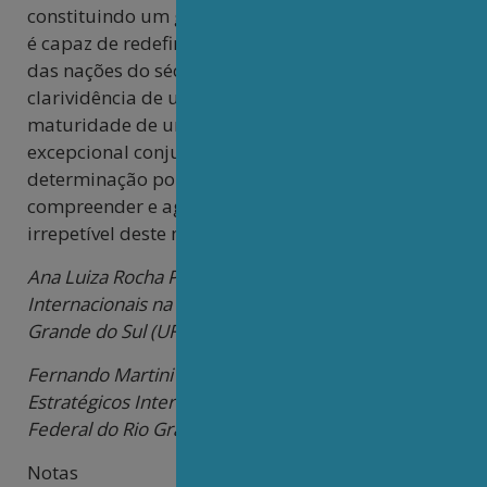
constituindo um gesto cuja envergadura histórica
é capaz de redefinir o lugar do Brasil no concerto
das nações do século XXI. Tal decisão exige a
clarividência de um projeto nacional, a
maturidade de uma visão de Estado atenta à
excepcional conjuntura que se desenha e a
determinação política necessária para
compreender e agir diante da singularidade
irrepetível deste momento histórico.[xi]
Ana Luiza Rocha Porto é graduanda em Relações
Internacionais na Universidade Federal do Rio
Grande do Sul (UFRGS).
Fernando Martini é mestrando em Estudos
Estratégicos Internacionais na Universidade
Federal do Rio Grande do Sul (PPGEEI/UFRGS).
Notas