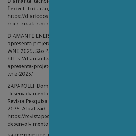
Diamante, tecnologia irá gerar energia mais
flexível. Tubarão, 7 nov. 2025. Disponível em:
https://diariodosul.com.br/geral/projeto-de-
microrreator-nuclear-esta-em-producao-71581
DIAMANTE ENERGIA. Diamante Energia
apresenta projeto do microrreator nuclear na
WNE 2025. São Paulo, 6 nov. 2025. Disponível em:
https://diamanteenergia.com/diamante-energia-
apresenta-projeto-de-microrreator-nuclear-na-
wne-2025/
ZAPAROLLI, Domingos. Brasil inicia o
desenvolvimento de microrreatores nucleares.
Revista Pesquisa FAPESP, São Paulo, ed. 353, jul.
2025. Atualizado em 11 ago. 2025. Disponível em:
https://revistapesquisa.fapesp.br/brasil-inicia-o-
desenvolvimento-de-microrreatores-nucleares/
[vii]RODRIGUES, Robson. Russa Rosatom quer