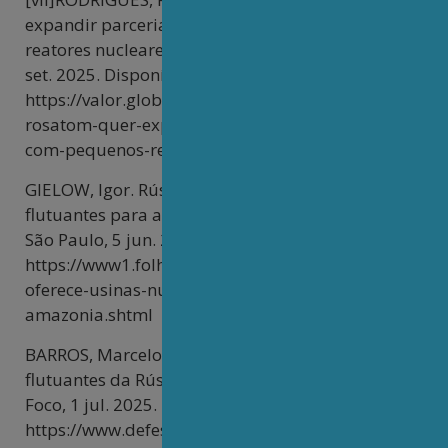
expandir parceria com Brasil com pequenos
reatores nucleares. Valor Econômico, Moscou, 25
set. 2025. Disponível em:
https://valor.globo.com/empresas/noticia/2025/09/2
rosatom-quer-expandir-parceria-com-brasil-
com-pequenos-reatores-nucleares.ghtml
GIELOW, Igor. Rússia oferece usinas nucleares
flutuantes para a Amazônia. Folha de S. Paulo,
São Paulo, 5 jun. 2025. Disponível em:
https://www1.folha.uol.com.br/mercado/2025/06/rus
oferece-usinas-nucleares-flutuantes-para-a-
amazonia.shtml
BARROS, Marcelo. Brasil avalia usinas nucleares
flutuantes da Rússia para a Amazônia. Defesa em
Foco, 1 jul. 2025. Disponível em:
https://www.defesaemfoco.com.br/brasil-avalia-