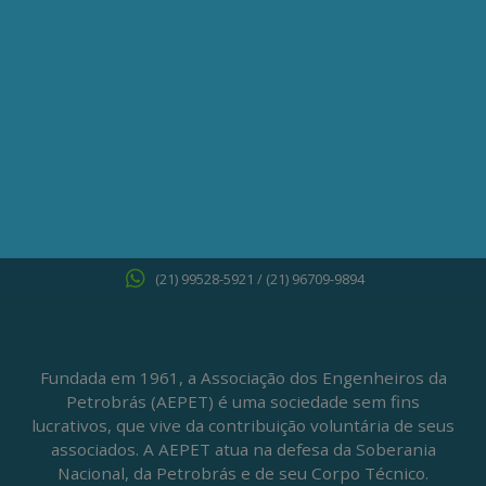
ONDE ESTAMOS
Av. Nilo Peçanha, 50 – Grupo 2409
Centro – Rio de Janeiro – RJ
CEP: 20020-100
(21) 3197-6568 / (21) 9848-37995
ATENDIMENTO À IMPRENSA
jornalismo@aepet.org.br
(21) 99528-5921 / (21) 96709-9894
Fundada em 1961, a Associação dos Engenheiros da
Petrobrás (AEPET) é uma sociedade sem fins
lucrativos, que vive da contribuição voluntária de seus
associados. A AEPET atua na defesa da Soberania
Nacional, da Petrobrás e de seu Corpo Técnico.