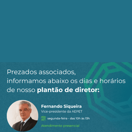
diretoria e dos conselhos deliberativo e fiscal. É
esta proteção que o atual governo quer destruir,
para facilitar a destruição dos planos de
previdência e a transferência de centenas de
bilhões de reais para a gestão dos bancos.
Não é só o governo que ataca os direitos dos
trabalhadores. A proposta de mudança tem
origem no IMK (Iniciativas de Mercado de
Capitais), autodenominado grupo de estudo
composto por representantes do Governo, da
Federação Brasileira dos Bancos, da B3 e de
outros interessados no rico patrimônio dos
trabalhadores. Infelizmente, entidades
representativas de fundos de pensão que se
mantêm com recursos dos participantes ativos e
aposentados também colaboram com esta
inciativa.