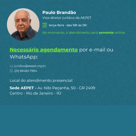
O que menos interessa a eles é que os
trabalhadores tenham uma aposentadoria digna.
E o que mais interessa é que os trabalhadores
não participem da gestão de seu patrimônio.
Marcel Barros é vice-presidente da Anapar, foi
diretor da Contraf e diretor de Seguridade da Previ.
José Ricardo Sasseron foi presidente da Anapar,
diretor do SEEB São Paulo e diretor de Seguridade
da Previ
Fonte:
Rede Brasil Atual
Receba os destaques do dia