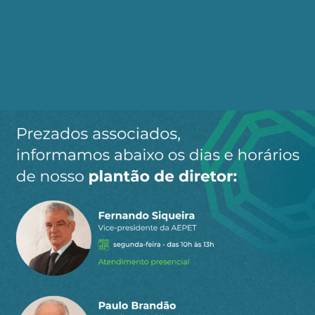
de mercado e à desigualdade que podem pesar
sobre os seus potenciais benefícios, quer direta
quer indiretamente, ao levar a medidas políticas
preventivas para limitar o seu desenvolvimento e
adoção”.
E depois há o custo do investimento. Apenas obter
acesso à infraestrutura física necessária para a IA
em grande escala pode ser um desafio. O tipo de
sistema de computador necessário para executar
uma IA para pesquisa de medicamentos contra o
câncer normalmente requer entre dois e três mil
dos mais recentes chips de computador. O custo
desse hardware de computador por si só poderia
facilmente chegar a mais de US$ 60 milhões (£ 48