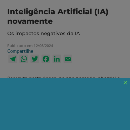
Inteligência Artificial (IA)
novamente
Os impactos negativos da IA
Publicado em 12/06/2024
Compartilhe:
Telegram
WhatsApp
Twitter
Facebook
LinkedIn
Email
Por volta desta época, no ano passado, abordei o
assunto da inteligência artificial (IA) e o impacto
dos novos modelos de aprendizagem de línguas
de inteligência generalizada (LLMs), como
ChatGPT, etc.