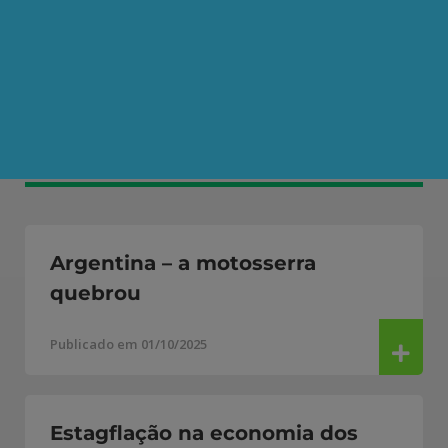
Clique aqui
para receber matérias e artigos
da AEPET em primeira mão pelo Telegram.
Mais artigos de Michael Roberts
Argentina – a motosserra
quebrou
Publicado em 01/10/2025
Estagflação na economia dos