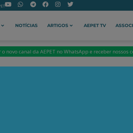
PET
NOTÍCIAS
ARTIGOS
AEPET TV
ASSOC
ir o novo canal da AEPET no WhatsApp e receber nossos 
mia e membro da carreira
em Políticas Públicas e
ental do governo federal