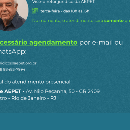
o se esse tipo de promiscuidade de relação de interesse
na de nossa formação social.
tem recebido destaque também a presença de representa
rasileiro. A divulgação da nomeação de Pablo Bello Arel
urpreendeu negativamente a maior parte dos analistas.
ortante cargo na Esplanada dos Ministérios, este econo
 dos grandes conglomerados globais dessa área digital,
sses do grupo, como costumava participar de audiências
 MF. A partir de agora, ele mudou de lado do balcão. Re
rgo.
 destaque a presença de Dario Durigan em cargo estra
 como o segundo homem na hierarquia do Ministério. Ma
speras de sua nomeação para o cargo em junho de 2023. A
s interessas da “bigtech” de Zuckerberg em reuniões c
o: escândalo silenciado.