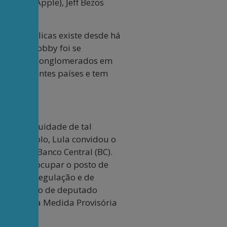
m Cook (Apple), Jeff Bezos
íticas públicas existe desde há
tica do lobby foi se
os grandes conglomerados em
em diferentes países e tem
i a continuidade de tal
por exemplo, Lula convidou o
dente do Banco Central (BC).
 passou a ocupar o posto de
ssões de regulação e de
er o mandato de deputado
rmos de uma Medida Provisória