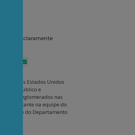
e estejam claramente
App
itter
Facebook
LinkedIn
Email
o Trump nos Estados Unidos
do setor público e
próprios conglomerados nas
aço importante na equipe do
mo. Trata-se do Departamento