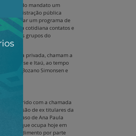
e seu segundo mandato um
 da administração pública
de implementar um programa de
ua agenda cotidiana contatos e
os maiores grupos do
oibido.
es da banca privada, chamam a
redit Suisse e Itaú, ao tempo
bancários Bozano Simonsen e
bém tem sofrido com a chamada
 recentes são de ex titulares da
os. É o caso de Ana Paula
2018-20), que ocupa hoje em
 tal procedimento por parte