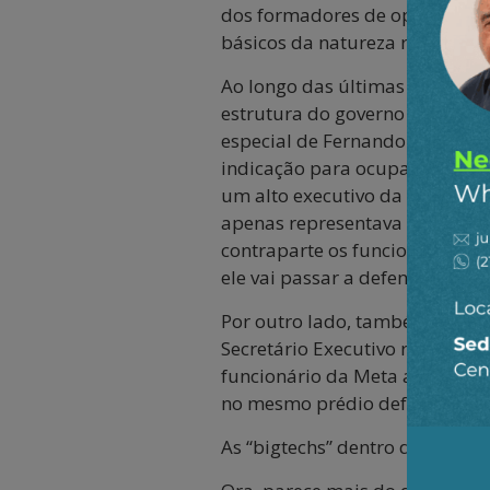
dos formadores de opinião, com
básicos da natureza republica
Ao longo das últimas semanas 
estrutura do governo federal b
especial de Fernando Haddad s
indicação para ocupar este imp
um alto executivo da Meta, um
apenas representava os intere
contraparte os funcionários do
ele vai passar a defender no ca
Por outro lado, também merece
Secretário Executivo responde
funcionário da Meta até as vé
no mesmo prédio defendendo o
As “bigtechs” dentro do govern