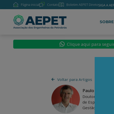
Página inicial
Contato
Boletim AEPET Direto
SIGA A AE
SOBRE
Clique aqui para segu
Voltar para Artigos
Paulo Kliass
Doutor em econo
de Especialistas 
Gestão Governam