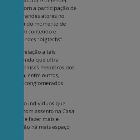
e de se elaborar e defender
ditórias com a participação de
entre os grandes atores no
s. Já passou do momento de
rmática com conteúdo e
es das grandes “bigtechs”.
tém com relação a tais
o lento, ainda que ultra
tos com os países membros dos
na e Índia, entre outros,
 relação a conglomerados
o brasileiro indivíduos que
ra contam com assento na Casa
gostaria de fazer mais e
rápido e não há mais espaço