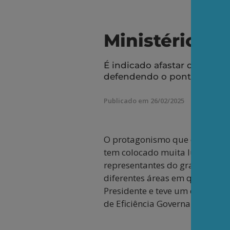
Ministério da
É indicado afastar dos cent
defendendo o ponto de vista
Publicado em 26/02/2025
O protagonismo que o bilionár
tem colocado muita luz no deba
representantes do grande capi
diferentes áreas em que atua,
Presidente e teve um cargo de
de Eficiência Governamental.