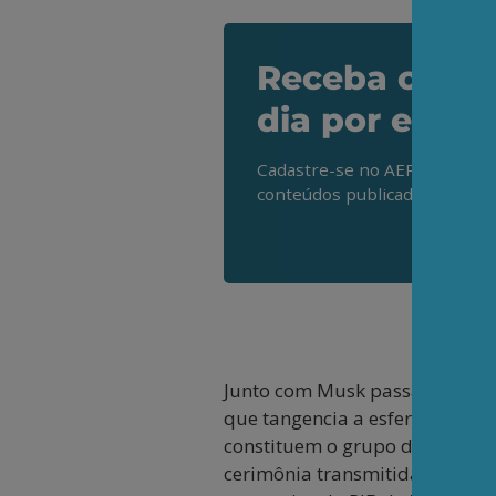
Receba os de
dia por e-mai
Cadastre-se no AEPET Direto 
conteúdos publicados em noss
Junto com Musk passaram a gan
que tangencia a esfera digital
constituem o grupo de maiore
cerimônia transmitida para ce