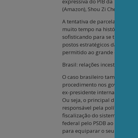
expressiva do PIB da Terra. São
(Amazon), Shou Zi Chew (TikTo
A tentativa de parcelas e setor
muito tempo na história do cap
sofisticando para se transfor
postos estratégicos da própri
permitido ao grande capital ob
Brasil: relações incestuosas ent
O caso brasileiro tampouco fug
procedimento nos governos pre
ex-presidente internacional do
Ou seja, o principal dirigente
responsável pela política mone
fiscalização do sistema bancá
federal pelo PSDB ao aceitar o
para equiparar o seu futuro ca