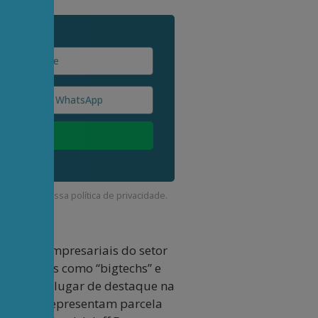
corda com a nossa
política de privacidade
.
líderes empresariais do setor
 conhecidas como “bigtechs” e
avam, em lugar de destaque na
duos que representam parcela