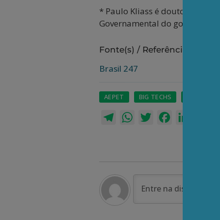
* Paulo Kliass é doutor em eco
Governamental do governo fed
Fonte(s) / Referência(s):
Brasil 247
AEPET
BIG TECHS
ECONOMI
Telegram
WhatsApp
Twitter
Facebook
LinkedI
Em