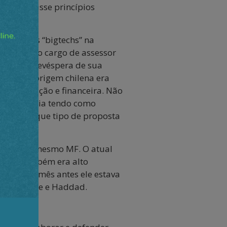
s não ferisse princípios
ntes das “bigtechs” na
lano para o cargo de assessor
 Até a antevéspera de sua
mista de origem chilena era
 comunicação e financeira. Não
 em Brasília tendo como
sta saber que tipo de proposta
tégico no mesmo MF. O atual
s ele também era alto
liás, um mês antes ele estava
om a equipe e Haddad.