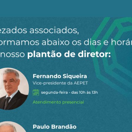
Roussef nomeou para ser o Ministro da Fazenda (MF) d
esco, Joaquim Levy. Mais uma vez, um importante cargo
presentante direto dos interesses do financismo. Além 
reza austericida e monetarista, o banqueiro tinha em s
a econômica onde sua condição de agente direto de um d
de apropriação privada do espaço público deveria ser pr
s e diretores do BC diretamente vinculados aos interess
Goldfajn (2016-19) havia sido alto executivo dos bancos C
2019-24) havia ocupado postos de direção nos grupos 
 e interesse público.
 de chefia da Secretaria do Tesouro Nacional (STN) tam
 entre o capital privado e setor público. Os exemplos mais
postos de sócio e de economista-chefe de bancos privad
 dirigente do Banco Santander, e de Mansueto Almeida (
ctual. Chama a atenção o processo de “normalização” de