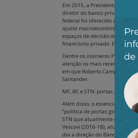
Em 2015, a Presidenta Dilma 
diretor do banco privado Brad
federal foi oferecido a um re
ajuste macroeconômico de natu
espaços de decisão de polític
financismo privado. Esse tipo 
Dentre os inúmeros Presidente
atenção os mais recentes. Ilan 
em que Roberto Campos Neto (
Santander.
MF, BC e STN: portas giratórias
Além disso, o essencial cargo
“política de portas giratórias”
STN que atualmente ocupam os 
Vescovi (2016-18), atualmente
dia a direção do Banco BTG Pa