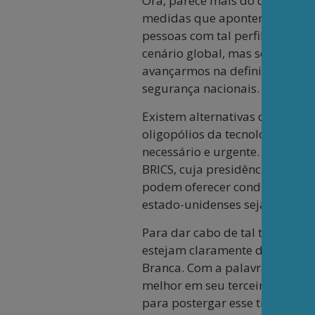
Ora, parece mais do que eviden
medidas que apontem para um p
pessoas com tal perfil e passa
cenário global, mas sem se re
avançarmos na definição de pr
segurança nacionais. Mas, para
Existem alternativas de mais 
oligopólios da tecnologia digi
necessário e urgente. Uma pos
BRICS, cuja presidência neste a
podem oferecer condições par
estado-unidenses seja flexibili
Para dar cabo de tal tarefa, o 
estejam claramente defendendo
Branca. Com a palavra, mais um
melhor em seu terceiro mandat
para postergar esse tipo de dec