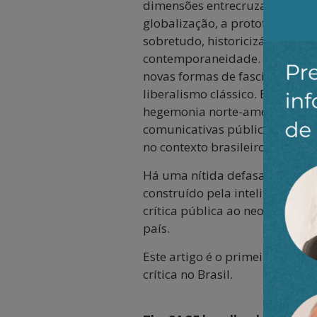
dimensões entrecruzadas. Será 
globalização, a protoformação 
sobretudo, historicizá-lo, com
contemporaneidade. Será prec
novas formas de fascismo. Ent
liberalismo clássico. Explicar
hegemonia norte-americana fre
comunicativas públicas e o pr
no contexto brasileiro, em sua
Há uma nítida defasagem entre
construído pela inteligência – 
crítica pública ao neoliberali
país.
Este artigo é o primeiro de uma
crítica no Brasil.