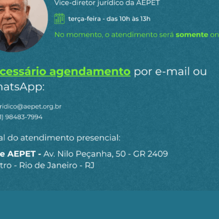
beralism
inda Cooper, Martijn Konigs e David Primrose, este Hand
a formação do neoliberalismo, bem como das suas implic
s, o objetivo dos editores é o de apresentar a diversida
o neoliberalismo, que passa por vigoroso crescimento no
possibilidade de conhecer o tema de forma panorâmica e
specíficos.
the making of neoliberal thought collective
 Dieter Plewhe é um marco nas pesquisas historiográfica
enormemente o conhecimento sobre as raízes intelectuai
 os autores denominaram "pensamento coletivo neolibera
nvolvimento intelectual e político do neoliberalismo a pa
da em 1947 com grande protagonismo de Friedrich Hayek
o conhecimento das articulações, das estratégias e das d