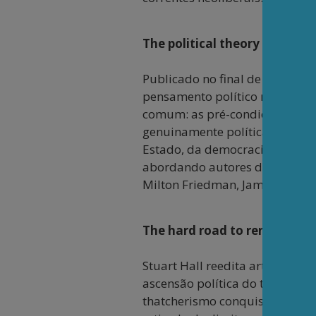
The political theory of neoli
Publicado no final de 2018, es
pensamento político neoliberal
comum: as pré-condições de f
genuinamente política, o que l
Estado, da democracia, da ciênc
abordando autores de "escolas
Milton Friedman, James Buchan
The hard road to renewal: Tha
Stuart Hall reedita artigos pu
ascensão política do thatcher
thatcherismo conquistou o ap