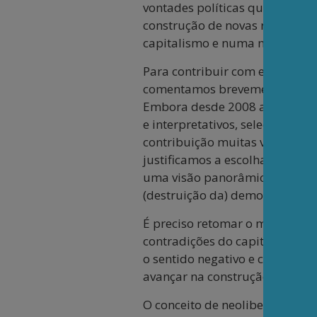
vontades políticas que apoiam 
construção de novas relações s
capitalismo e numa moralidad
Para contribuir com esse conhe
comentamos brevemente alguma
Embora desde 2008 a profusão 
e interpretativos, selecionamo
contribuição muitas vezes desc
justificamos a escolha pela o
uma visão panorâmica e histór
(destruição da) democracia.
É preciso retomar o método de
contradições do capitalismo. C
o sentido negativo e crítico da
avançar na construção de um
O conceito de neoliberalismo p