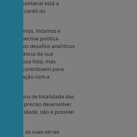
lítico neoliberal está a
 ordem mercantil do
s brasileiras, listamos e
a perspectiva política.
ando novos desafios analíticos
a a importância da sua
e fora dessa lista, mas
uelas que contribuem para
nto da relação com a
diagnóstico de totalidade das
Adorno, é preciso desenvolver
e da totalidade, não é possível
 convergir as suas várias