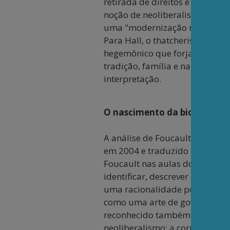
retirada de direitos e repress
noção de neoliberalismo como 
uma "modernização regressiva
Para Hall, o thatcherismo exp
hegemônico que forjava uma no
tradição, família e nação, res
interpretação.
O nascimento da biopolítica
A análise de Foucault sobre o 
em 2004 e traduzido para o in
Foucault nas aulas do
Collège 
identificar, descrever e inte
uma racionalidade política que
como uma arte de governar em 
reconhecido também pela análi
neoliberalismo: a corrente ame