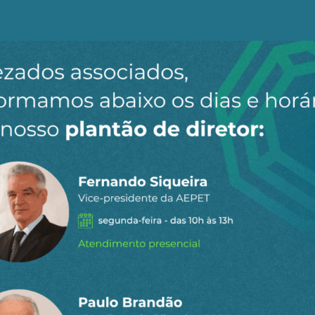
necessário compreender a sua raiz orgânica, com o proc
de poderes corporativos empresariais globais e suas rede
preender a sua ascensão desde as origens até o seu poder
iso compreender as suas relações com o conservadoris
ender melhor as suas diferenças de ideias e o que há de
 as suas novas dinâmicas neocoloniais no contexto da gran
nte à ascensão da China. Entender as suas conexões com
ocesso de criação de novos sensos comuns. E, por fim, c
s várias fases de desenvolvimento.
 o acúmulo crítico das esquerdas brasileiras ao neolib
acadêmicas e militantes – das esquerdas internacionais. 
smo no Brasil, o que explica, em alguma medida, sua força
 série na qual se procura contribuir para o rigor, ampli