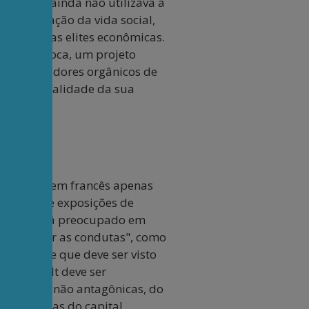
nto Hall ainda não utilizava a
configuração da vida social,
eação das elites econômicas.
mum de época, um projeto
s conservadores orgânicos de
ente a atualidade da sua
 Publicado em francês apenas
tica
reúne exposições de
ucault está preocupado em
e "conduzir as condutas", como
ianismo, e que deve ser visto
e Foucault deve ser
ntas, mas não antagônicas, do
suas teorias do capital