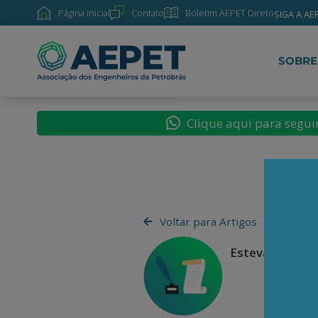
Página inicial
Contato
Boletim AEPET Direto
SIGA A AE
SOBRE
Clique aqui para segu
Voltar para Artigos
Estevão Cruz