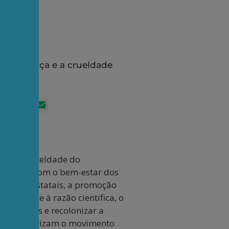
a injustiça e a crueldade
App
itter
Facebook
LinkedIn
Email
iça e a crueldade do
atal para com o bem-estar dos
ção interestatais, a promoção
 o ataque à razão científica, o
 mulheres e recolonizar a
os caracterizam o movimento