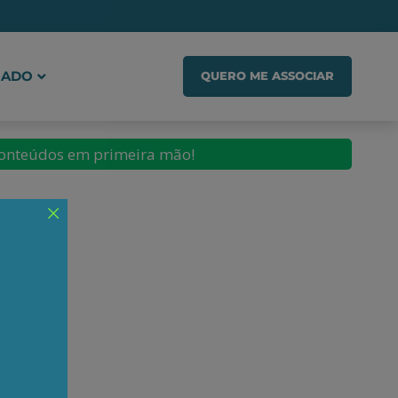
IADO
QUERO ME ASSOCIAR
conteúdos em primeira mão!
marães