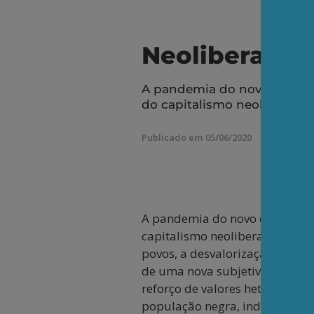
Neoliberalism
A pandemia do novo coronav
do capitalismo neoliberal.
Publicado em 05/06/2020
A pandemia do novo coronavíru
capitalismo neoliberal. A deva
povos, a desvalorização da ins
de uma nova subjetividade empr
reforço de valores heteronorma
população negra, indígena, o 