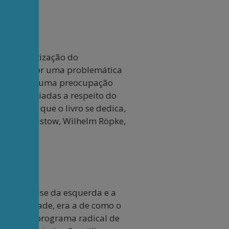
a sistematização do
unificado por uma problemática
la estaria uma preocupação
ideias variadas a respeito do
as ideias que o livro se dedica,
exander Rüstow, Wilhelm Röpke,
avam a crise da esquerda e a
a atualidade, era a de como o
çando um programa radical de