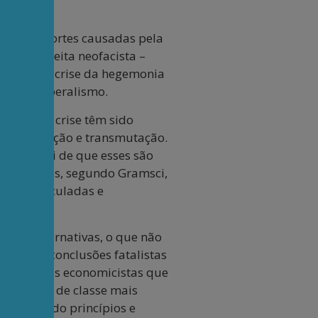
ares de mortes causadas pela
trema-direita neofacista –
a, mas da crise da hegemonia
 do neoliberalismo.
entos de crise têm sido
 radicalização e transmutação.
o Gramsci de que esses são
 momentos, segundo Gramsci,
mente articuladas e
essas alternativas, o que não
petir as conclusões fatalistas
 as leituras economicistas que
nteresses de classe mais
obilizando princípios e