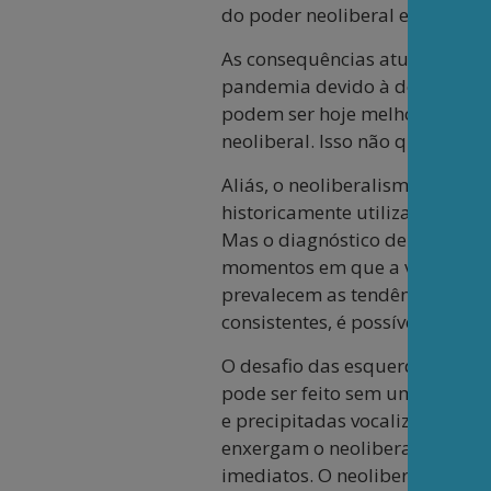
do poder neoliberal e as ruína
As consequências atuais do ne
pandemia devido à destruição d
podem ser hoje melhor compre
neoliberal. Isso não quer dize
Aliás, o neoliberalismo efeti
historicamente utilizados por 
Mas o diagnóstico de crise da
momentos em que a velha orde
prevalecem as tendências mórbi
consistentes, é possível e pro
O desafio das esquerdas social
pode ser feito sem uma análise 
e precipitadas vocalizadas no 
enxergam o neoliberalismo a pa
imediatos. O neoliberalismo a