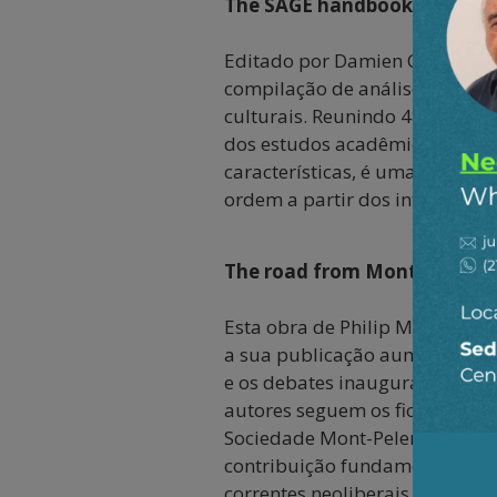
The SAGE handbook of neoli
Editado por Damien Cahill, Mel
compilação de análises sobre 
culturais. Reunindo 48 capítulo
dos estudos acadêmicos sobre 
características, é uma ótima 
ordem a partir dos interesses e
The road from Mont-Pelerin: 
Esta obra de Philip Mirowski e
a sua publicação aumentou-se 
e os debates inaugurais do que
autores seguem os fios do dese
Sociedade Mont-Pelerin, funda
contribuição fundamental para 
correntes neoliberais.