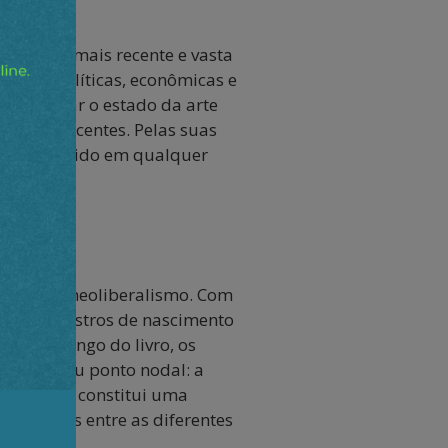
book é a mais recente e vasta
ações políticas, econômicas e
de e mapear o estado da arte
s anos recentes. Pelas suas
 pode ser lido em qualquer
s sobre o neoliberalismo. Com
s, os registros de nascimento
l". Ao longo do livro, os
rtir de seu ponto nodal: a
. O livro constitui uma
iferenças entre as diferentes