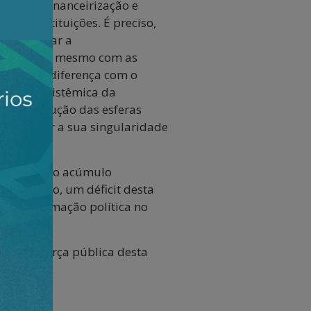
esso de financeirização e
s de instituições. É preciso,
 de saturar a
mo moral e mesmo com as
 comum e diferença com o
de crise sistêmica da
 a dissolução das esferas
ompreender a sua singularidade
eralismo e o acúmulo
Há, decerto, um déficit desta
 de legitimação política no
tude e a força pública desta