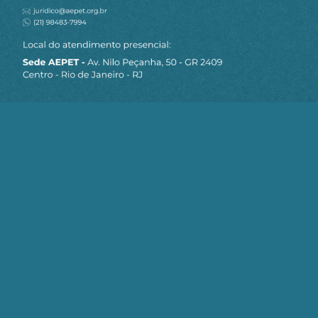
James36
22 de maio de 2024 13:26
Para surpresa de ZERO pessoas, uma
empresa que comprou uma estatal dando
calote no no pagamento. Quem imaginaria
isso? Mas o problemas são os “comunist@s”…
12
Responder
MARCIO
22 de maio de 2024 08:12
Até onde sei, a Vibra tem capital do Lehmann
& Cia, então faz sentido esse golpe. Resta
saber se também tem capital do Guedes, que