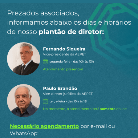
GGN
BR DISTRIBUIDORA
POSTOS PETROBRAS
PREÇOS DOS COMBUSTÍVEIS
VIBRA
Telegram
WhatsApp
Twitter
Facebook
LinkedIn
Email
7
COMENTÁRIOS
Mais votado