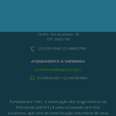
ONDE ESTAMOS
Av. Nilo Peçanha, 50 – Grupo 2409
Centro – Rio de Janeiro – RJ
CEP: 20020-100
(21) 3197-6568 / (21) 9848-37995
ATENDIMENTO À IMPRENSA
jornalismo@aepet.org.br
(21) 99528-5921 / (21) 96709-9894
Fundada em 1961, a Associação dos Engenheiros da
Petrobrás (AEPET) é uma sociedade sem fins
lucrativos, que vive da contribuição voluntária de seus