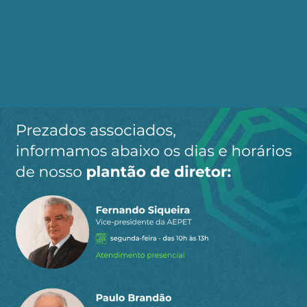
antagonismo entre as classes; há apenas
contratantes iguais que diferem entre si pelo
modo como se inserem nos mercados para
“ganhar a vida”, ou seja, para se apropriarem de
parte do produto social.
Assim, a luta de classes aparece em primeiro
lugar, não como tal, mas como disputa pelo
ganho de renda, pela apropriação da porção
maior possível do valor gerado na produção
capitalista. Se, por exemplo, o salário real
aumenta por causa da luta dos trabalhadores,
isso diminuirá necessariamente a lucratividade
do capital.
Mas ela se mostra plenamente apenas quando a
classe trabalhadora passa a contestar a
propriedade privada dos meios de produção.