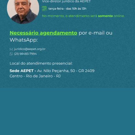
Ora, a dinâmica competitiva inerente ao
capitalismo, mesmo em sua forma meramente
econômica, geraria imediatamente o caos se não
fosse contida dentro de certos limites pela
atuação do Estado.
O Estado em sua forma clássica, ou seja, liberal,
diz Ruy Fausto, “guarda o momento da igualdade
dos contratantes”, ou seja, aquilo que se
apresenta imediatamente na circulação de
mercadorias. Afirma, assim, aquilo que está na
aparência do modo de produção, “negando [em
consequência] a desigualdade das classes”, ou
seja, a sua essência, a verdadeira natureza do
modo de produção capitalista.[iii]
Assim, o Estado como tal, contraditoriamente,
afirma igualdade dos contratantes para que a
desigualdade subjacente das posições sociais