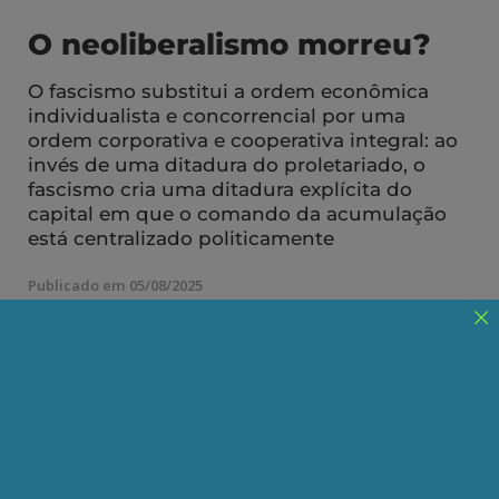
O neoliberalismo morreu?
O fascismo substitui a ordem econômica
individualista e concorrencial por uma
ordem corporativa e cooperativa integral: ao
invés de uma ditadura do proletariado, o
fascismo cria uma ditadura explícita do
capital em que o comando da acumulação
está centralizado politicamente
Publicado em 05/08/2025
Compartilhe:
Telegram
WhatsApp
Twitter
Facebook
LinkedIn
Email
A questão é bem controversa. Segundo Nancy
Fraser, o neoliberalismo não morreu; contudo,
passou da fase progressista para uma fase
reacionária (veja-se a nota Depois do