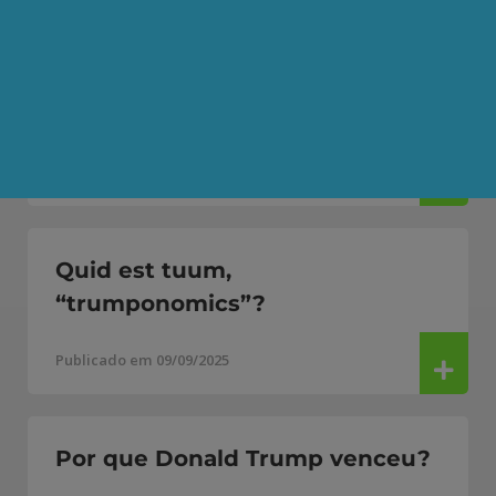
Há trabalhadores que são
capitalistas?
Publicado em 16/12/2025
Quid est tuum,
“trumponomics”?
Publicado em 09/09/2025
Por que Donald Trump venceu?