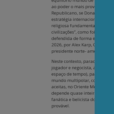
equilíbrio mundo de poder. Ne
ao poder o mais provável é qu
Republicano, se Donald Trump 
estratégia internacional igua
religiosa fundamentalista de d
civilizações”, como foi antec
defendida de forma explícita, 
2026, por Alex Karp, CEO da E
presidente norte- americano, e
Neste contexto, paradoxalment
jogador e negocista, admirador
espaço de tempo), para uma neg
mundo multipolar, começando 
aceitas, no Oriente Médio, no 
depende quase inteiramente da
fanática e belicista do seu sóc
provável.