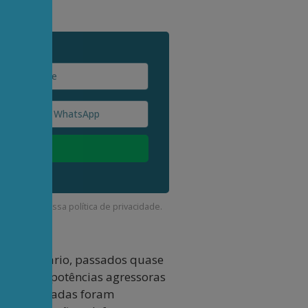
corda com a nossa
política de privacidade
.
Pelo contrário, passados quase
ados pelas potências agressoras
es assassinadas foram