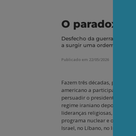
O paradoxo 
Desfecho da guerra é incerto
a surgir uma ordem multipola
Publicado em 22/05/2026
Fazem três décadas, pelo meno
americano a participar de um 
persuadir o presidente Donal
regime iraniano depois que a a
lideranças religiosas, civis e 
programa nuclear e o sistema d
Israel, no Líbano, no Iraque e 