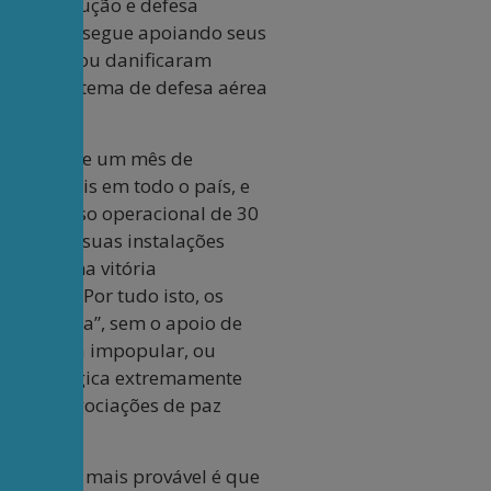
a de produção e defesa
as, e o Irã segue apoiando seus
destruíram ou danificaram
ado” o sistema de defesa aérea
ante mais de um mês de
res móveis em todo o país, e
cer o acesso operacional de 30
 a 90% de suas instalações
uistou uma vitória
e Ormuz. Por tudo isto, os
 sem saída”, sem o apoio de
uma guerra impopular, ou
ão estratégica extremamente
s” nas negociações de paz
to, mas o mais provável é que