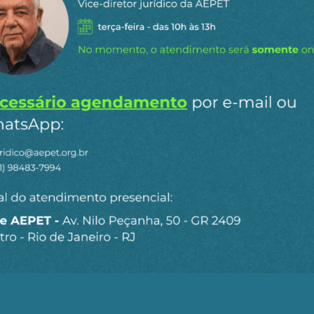
tratar a China de igual para igual e teve que ouvir em s
a se os EUA intervierem a favor da independência de Tai
UA frente ao fechamento iraniano do Estreito de Ormuz 
poder político e econômico do Sistema Mundial, na direç
rma alguma, o fim do “poder americano”, nem muito meno
 Século XXI. Mesmo derrotados no Vietnã, no Afeganistão
e atacar, punir e destruir seus “desafetos”, e isto lhe a
endo construída ao longo deste novo século. Além disto,
mpossível que as negociações em torno à “Paz de Ormu
 nova era multipolar do sistema mundial.
sobre a posição belicista dos europeus que se prepara
se deve esperar que Israel abdique de sua estratégia de 
 em particular. E portanto, todas a questão é saber se o
tras potencias equivalentes. E neste ponto, apesar de to
a o líder norte-americano com maior possibilidade de d