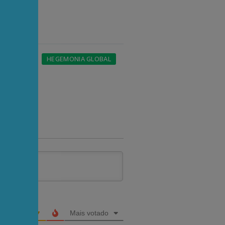
UZ
EUA
HEGEMONIA GLOBAL
RUMP
Mais votado