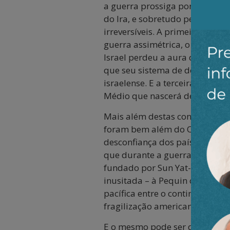
a guerra prossiga por tempo i
do Ira, e sobretudo pelo seu c
irreversíveis. A primeira, é q
guerra assimétrica, o que atin
Israel perdeu a aura de sua inv
que seu sistema de defesa foi 
israelense. E a terceira é que
Médio que nascerá desta guerra
Mais além destas consequência
foram bem além do Oriente Mé
desconfiança dos países que d
que durante a guerra, a líder 
fundado por Sun Yat-sen, em 19
inusitada – à Pequin onde dis
pacífica entre o continente chi
fragilização americana frente a
E o mesmo pode ser dito com re