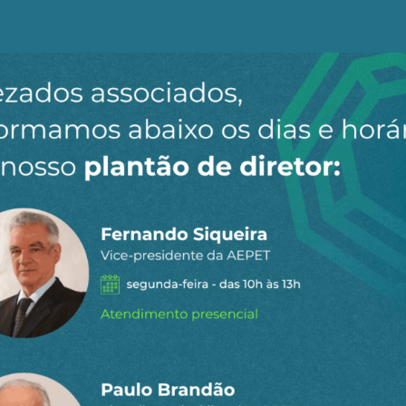
ndeterminado. Assim mesmo, o terremoto mundial provoc
ontrole do Estreito de Ormuz, produziu três sequelas, pel
ue ficaram explícitos os limites do poder militar norte-a
ge em cheio o projeto de supremacia militar global de 
encibilidade, depois que sua estratégia dos assassinatos
vazado, e depois que suas bases militares foram atingidas
 o Irã já conquistou uma nova posição hierárquica dentro
, com relação aos países árabes, e com relação a Israel.
s imediatas, os efeitos em cadeia desse grande erro est
dio. Parece não haver dúvida, por exemplo, que cresce
ependem da “proteção militar’ dos EUA, como é o caso e
do principal partido de oposição de Taiwan, (o partido 
12) a senhora Cheng Li-Un fez uma visita oficial de cin
cutiu pessoalmente com o presidente Xi Jinping a possi
nês e sua “ilha rebelde”. Um acontecimento difícil de se
os seus “protetorados militares”.
lação à posição do presidente Donald Trump, durante sua