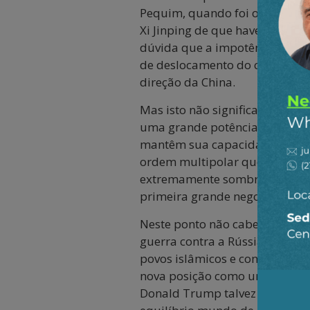
Pequim, quando foi obrigado a 
Xi Jinping de que haverá guerr
dúvida que a impotência dos E
de deslocamento do centro do 
direção da China.
Mas isto não significa, de fo
uma grande potência durante o
mantêm sua capacidade global d
ordem multipolar que estará s
extremamente sombrio, não é i
primeira grande negociação da
Neste ponto não cabe dúvida 
guerra contra a Rússia. E não 
povos islâmicos e contra o Irã
nova posição como uma entre ou
Donald Trump talvez ainda sej