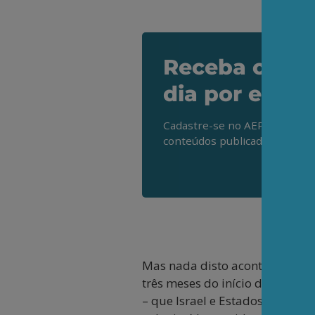
Receba os de
dia por e-mai
Cadastre-se no AEPET Direto 
conteúdos publicados em noss
Mas nada disto aconteceu depoi
três meses do início do conflit
– que Israel e Estados Unidos