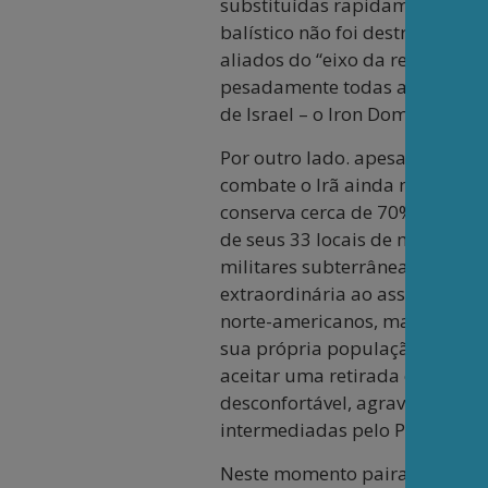
substituídas rapidamente, o p
balístico não foi destruído, a
aliados do “eixo da resistência
pesadamente todas as bases am
de Israel – o Iron Dome, que e
Por outro lado. apesar do bom
combate o Irã ainda mantém – 
conserva cerca de 70% do seu a
de seus 33 locais de mísseis a
militares subterrâneas. E ape
extraordinária ao assumir o co
norte-americanos, mais do que
sua própria população e divid
aceitar uma retirada e um aco
desconfortável, agravada pelo 
intermediadas pelo Paquistão,
Neste momento paira no ar uma