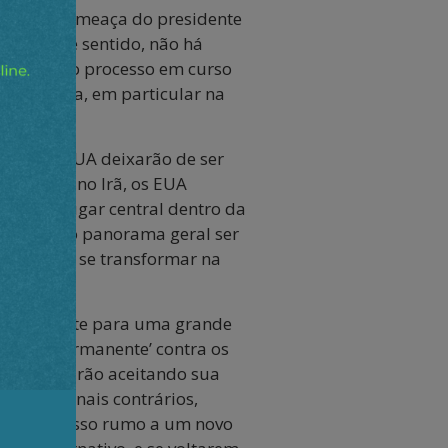
ilencio a ameaça do presidente
wan. Neste sentido, não há
acelerou o processo em curso
ão da Ásia, em particular na
s que os EUA deixarão de ser
 e agora no Irã, os EUA
ssegura lugar central dentro da
 apesar do panorama geral ser
z” possam se transformar na
m atualmente para uma grande
“guerra permanente’ contra os
s EUA acabarão aceitando sua
dos os sinais contrários,
ar este passo rumo a um novo