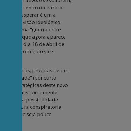
to alternativo, e se voltarem,
russos. E dentro do Partido
 se deve esperar é um a
 por uma visão ideológico-
omoção de uma “guerra entre
passado, e que agora aparece
Times, no dia 18 de abril de
 muito próxima do vice-
 catequéticas, próprias de um
oportunidade” (por curto
bases estratégicas deste novo
transponíveis comumente
mento, esta possibilidade
te à figura conspiratória,
l, ainda que seja pouco