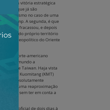
ado pela vitória estratégica
o menos, que já são
mericano, mesmo no caso de uma
Donald Trump. A segunda, é que
 seletivos fracassou, e depois
, dentro do próprio território
 do mapa geopolítico do Oriente
ratégico norte-americano
u em todo mundo a
xemplar de Taiwan. Haja vista
nacionalista Kuomitang (KMT)
co dias – absolutamente
bilidade de uma reaproximação
r imaginado sem ter em conta a
 visita oficial de dois dias à