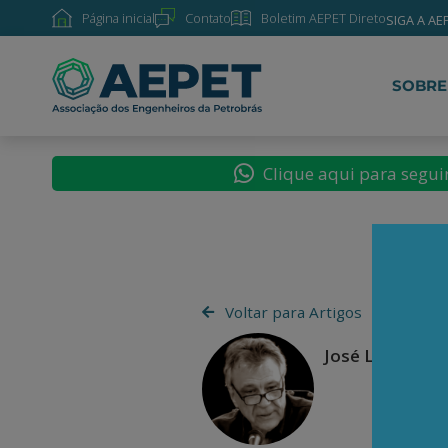
Página inicial
Contato
Boletim AEPET Direto
SIGA A AE
SOBRE
Clique aqui para segu
Voltar para Artigos
José Luís Fiori