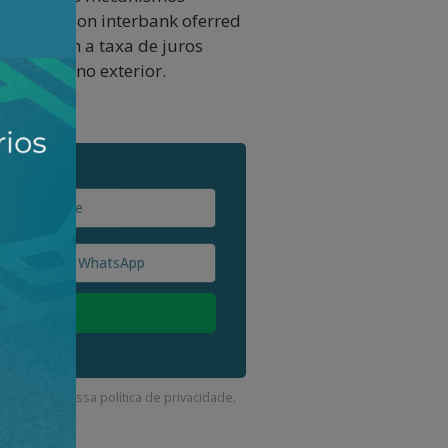
libor (London interbank oferred
ndo-as com a taxa de juros
mundiais no exterior.
corda com a nossa
política de privacidade
.