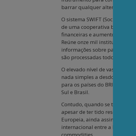
barrar qualquer alternativa ao
O sistema SWIFT (Society for 
de uma cooperativa bancária i
financeiras e aumento da conf
Reúne onze mil instituições fi
informações sobre pagamentos 
são processadas todos os dias 
O elevado nível de vassalagem
nada simples a desdolarização
para os países do BRICS mante
Sul e Brasil.
Contudo, quando se tratam de 
apesar de ter tido reservas c
Europeia, ainda assim, continu
internacional entre a Rússia e
commodities.