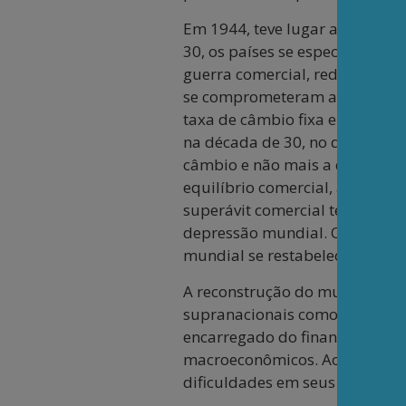
Em 1944, teve lugar a reunião
30, os países se especializa
guerra comercial, redundando
se comprometeram a atrelar su
taxa de câmbio fixa em relaçã
na década de 30, no qual os es
câmbio e não mais a quantida
equilíbrio comercial, através 
superávit comercial teriam qu
depressão mundial. Os EUA não
mundial se restabelecesse no 
A reconstrução do mundo no pó
supranacionais como o FMI, o 
encarregado do financiamento 
macroeconômicos. Ao FMI coub
dificuldades em seus balanços 