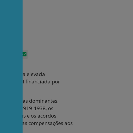
App
itter
Facebook
LinkedIn
Email
 laboral e a elevada
ndustrial financiada por
as economias dominantes,
ríodo de 1919-1938, os
encionistas e os acordos
anha pesadas compensações aos