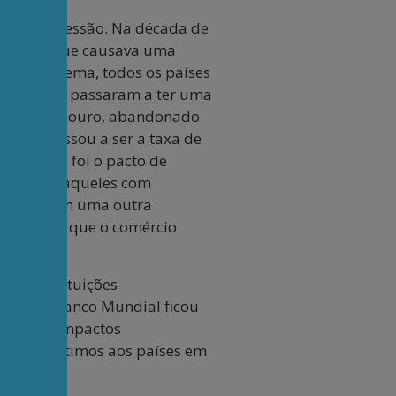
rande Depressão. Na década de
âmbio, o que causava uma
se problema, todos os países
 as moedas passaram a ter uma
lho padrão-ouro, abandonado
tério passou a ser a taxa de
on Woods foi o pacto de
éstimos e aqueles com
do-se assim uma outra
ávits até que o comércio
das instituições
à ONU. O Banco Mundial ficou
etos com impactos
do empréstimos aos países em