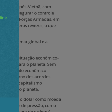
belicista pós-Vietnã, com
ico de assegurar o controle
rçando suas Forças Armadas, em
ofreu severos revezes, o que
r.
e na economia global e a
a crítica situação econômico-
minante para o planeta. Sem
o crescimento econômico
. O abandono dos acordos
ação e do capitalismo
elerada do planeta.
 destronar o dólar como moeda
a política e de pressão, como
ssim, a palavra de ordem é