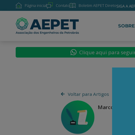
Página inicial
Contato
Boletim AEPET Direto
SIGA A AE
SOBRE
Clique aqui para segu
Voltar para Artigos
Marcos de Quei