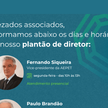
léia (Suíça, 1962) e, em paralelo, foi criado o mercado 
uros para os depósitos em dólares fora dos EUA, arbitra
prime rate –, o que permitiu a reciclagem dos portfólios 
staques do
l
para receber os principais
o site.
Ao clicar em “Cadastrar” você aceita receber nossos e-mails e con