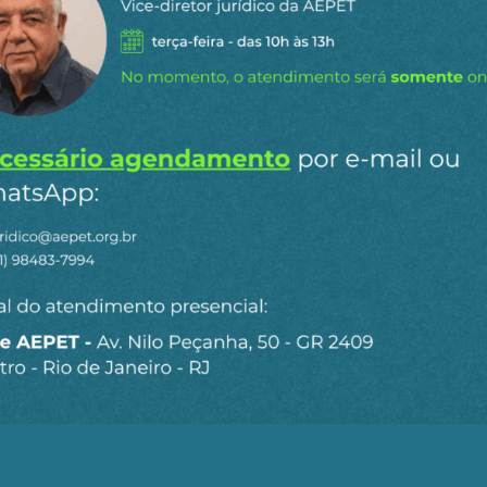
gemonia mundial, continuaram deflagrando sua agenda 
, Síria, dentre outros, implementando seu plano estratég
das de recursos fósseis e suas rotas de transporte, refo
 de sua indústria armamentista. No entanto, seu plano s
tar não é imbatível, tanto a convencional como a nuclea
nua sendo o fortalecimento do conceito da multipolaridad
 instituições idealizadas em Bretton Woods.
au funcionamento da democracia, a derrocada do dólar e 
 dependente de emissões de dívida, terão desfecho deter
uições mundiais supranacionais, direcionando-as para 
 o establishment macroeconômico atual estará ameaçado
riu caminho para a era “pós-industrial”, da financeiriz
ue nos conduzem para uma era medíocre, de destruição ac
ua hegemonia, os EUA se opõem a qualquer tentativa de
acional. Isso porque ele passou a ser utilizado como arm
rvas de outros países, instrumento de retaliação, etc. A