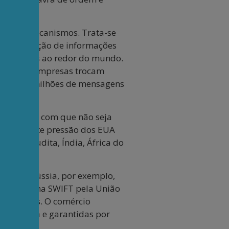
 desses mecanismos. Trata-se
 padronização de informações
ntre bancos ao redor do mundo.
 bancos e empresas trocam
lta de 45 milhões de mensagens
ionais faz com que não seja
á uma forte pressão dos EUA
ábia Saudita, Índia, África do
azes. A Rússia, por exemplo,
s do sistema SWIFT pela União
rnacionais. O comércio
da chinesa e garantidas por