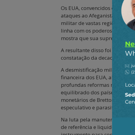
Os EUA, convencidos de sua he
ataques ao Afeganistão, Iraque
militar de vastas regiões dota
linha com os poderosos lobbies
mostra que sua supremacia mili
A resultante disso foi e conti
constatação da decadência das
A desmistificação militar, o m
financeira dos EUA, altamente
profundas reformas nas instit
equilibrado dos países, todo
monetários de Bretton Woods ab
especulativo e parasitário, q
Na luta pela manutenção de s
de referência e liquidez intern
instrumento para congelar rese