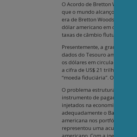
O Acordo de Bretton Woods e s
que o mundo alcançou as maior
era de Bretton Woods terminou
dólar americano em ouro. A tax
taxas de câmbio flutuantes.
Presentemente, a grande maio
dados do Tesouro americano, a
os dólares em circulação, som
a cifra de US$ 21 trilhões, ou 
“moeda fiduciária”. O dólar vir
O problema estrutural desse n
instrumento de pagamento mult
injetados na economia mundial 
adequadamente o Balanço de Pa
americana nos portfólios estra
representou uma acumulação, in
americano. Com a inexorável e