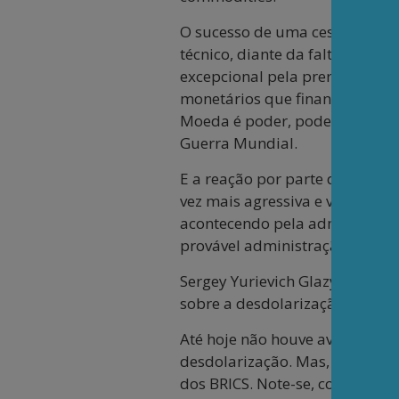
O sucesso de uma cesta de moe
técnico, diante da falta de coe
excepcional pela prerrogativa
monetários que financiam seus 
Moeda é poder, poder é moeda.
Guerra Mundial.
E a reação por parte do Impér
vez mais agressiva e violenta. 
acontecendo pela administraçã
provável administração Trump
Sergey Yurievich Glazyev, memb
sobre a desdolarização, cuja 
Até hoje não houve avanço do 
desdolarização. Mas, certamen
dos BRICS. Note-se, contudo, 