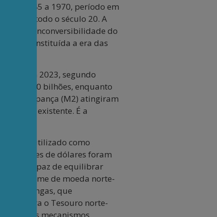
lo, de 1945 a 1970, período em
rego em todo o século 20. A
lmente a inconversibilidade do
do sido instituída a era das
 algum. Em 2023, segundo
 a US$ 270 bilhões, enquanto
tas de poupança (M2) atingiram
 de ouro existente. É a
e.
ano seja utilizado como
A. Trilhões de dólares foram
erviços capaz de equilibrar
cativo volume de moeda norte-
lativas longas, que
aque contra o Tesouro norte-
tuíram novos mecanismos