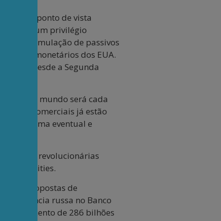
lexo do ponto de vista
 gozam de um privilégio
tando a acumulação de passivos
 passivos monetários dos EUA.
ano reina desde a Segunda
do dólar no mundo será cada
ansações comerciais já estão
almente numa eventual e
tem ideias revolucionárias
e commodities.
ção às propostas de
a presidência russa no Banco
 (congelamento de 286 bilhões