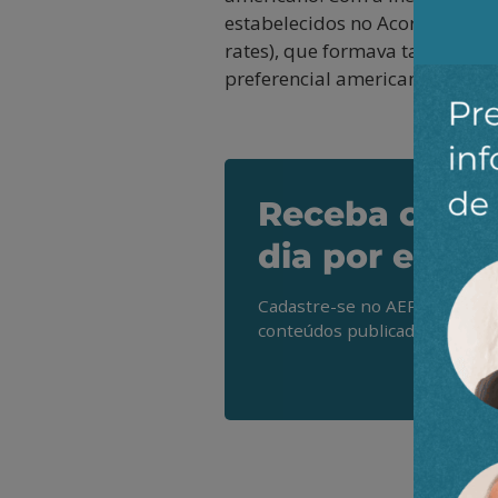
estabelecidos no Acordo de Basi
rates), que formava taxas de j
preferencial americana – a US 
Receba os de
dia por e-mai
Cadastre-se no AEPET Direto 
conteúdos publicados em noss