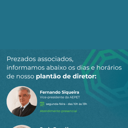
não podiam aceitar "um Japão", que competia
com a indústria dos EUA, "no Hemisfério Sul".
Hoje se repete o mesmo veto, substituindo Japão
por China, com agravante de este ser "comunista".
Derrotada a industrialização pelas finanças com a
determinação do Consenso de Washington (1989)
e o esfacelamento da União das Repúblicas
Socialistas Soviéticas (URSS), em 1991, caímos no
domínio das finanças apátridas e suas aliadas as
ONGs do atraso, as defensoras da preservação
ambiental, do silêncio dos túmulos, da volta ao
homem nu, coletor caçador.
Esta dupla age sem qualquer pudor, sem
qualquer culpa, com cinismo e muita, muitíssima
corrupção e chantagem.
Vejamos o exemplo recente, dos últimos dias. As
ONGs, que dominam parte do poder executivo,