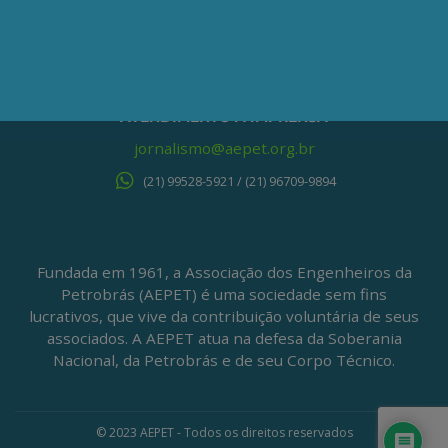
Centro – Rio de Janeiro – RJ
CEP: 20020-100
(21) 3197-6568 / (21) 9848-37995
ATENDIMENTO À IMPRENSA
jornalismo@aepet.org.br
(21) 99528-5921 / (21) 96709-9894
Fundada em 1961, a Associação dos Engenheiros da
Petrobrás (AEPET) é uma sociedade sem fins
lucrativos, que vive da contribuição voluntária de seus
associados. A AEPET atua na defesa da Soberania
Nacional, da Petrobrás e de seu Corpo Técnico.
© 2023 AEPET - Todos os direitos reservados