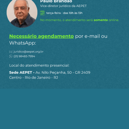
do judiciário, incluindo o Ministério Público, e do
legislativo, não se sabe se por compra a vista ou
intimidação a prazo, procuram por todos os
meios impedir o desenvolvimento da Região
Norte do Brasil.
A Greenpeace inventou a existência de "corais" na
foz do rio Amazonas que seria obstáculo
intransponível para que a Petrobrás pudesse
procurar petróleo naquela bacia sedimentar, que
tem o mesmo nome, mas não está apenas na foz
do rio, mas em amplo espaço que vai do Amapá
até próxima à divisa do Pará com o Maranhão:
Bacia Foz do Amazonas.
Logo o cientista Luís Ercílio Faria Junior, doutor
em Ciência Natural pela Universidade Federal do
Pará, que estuda há muitos anos a plataforma
continental brasileira na Região Norte, denunciou