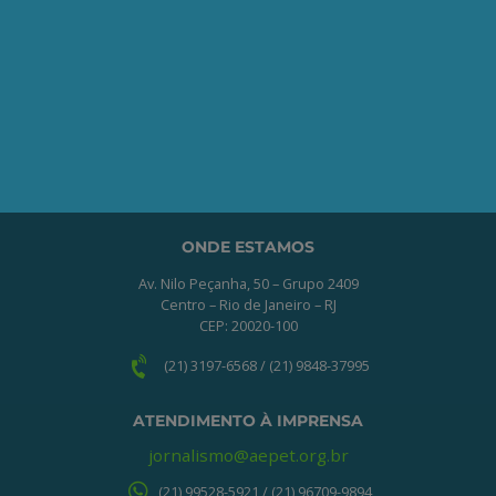
Clique no botão abaixo para enviar as
informações necessárias para iniciarmos
o processo de associação.
QUERO ME ASSOCIAR
ONDE ESTAMOS
Av. Nilo Peçanha, 50 – Grupo 2409
Centro – Rio de Janeiro – RJ
CEP: 20020-100
(21) 3197-6568 / (21) 9848-37995
ATENDIMENTO À IMPRENSA
jornalismo@aepet.org.br
(21) 99528-5921 / (21) 96709-9894