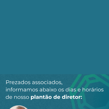
esquerda. De um modo geral, o identitarismo não
conta com a atenção ou a simpatia da grande
maioria dos trabalhadores e dos setores de
menor renda, geralmente às voltas com a luta
pela sobrevivência.
Os temas econômicos e sociais – emprego, renda,
injustiça social – continuam prioritários para eles.
A extrema direita tenta desviar a atenção desses
temas com discursos religiosos e conservadores.
A centro-esquerda acaba esquecendo-os ao focar
nos temas identitários.
Uma questão crucial na Europa e nos EUA, ainda
não presente no Brasil, é a imigração. A extrema
direita vem se beneficiando amplamente da sua
oposição virulenta à entrada de imigrantes –
oriundos da África e do Oriente Médio na Europa;
da América Latina nos EUA. A centro-esquerda