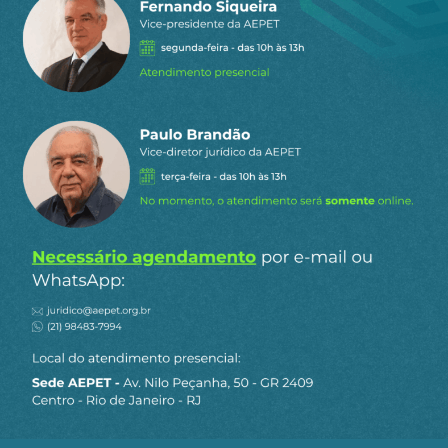
não sabe o que fazer com o tema. As suas
tradições iluministas e internacionalistas levam-
na a rejeitar a resistência à imigração. Não
percebe que ela tem fundamentos reais. A
rejeição do imigrante não é apena diversionismo,
como muitos imaginam.
Os imigrantes trazem problemas significativos,
não para as elites por suposto, que vivem à parte
no seu mundo privilegiado, mas para os cidadãos
comuns. A imigração em larga escala afeta o
mercado de trabalho, pressionando para baixo os
salários e levando à substituição de empregados
locais por imigrantes. As firmas veem com bons
olhos, claro, o barateamento da “mão-de-obra”,
mas os trabalhadores sentem na pele e sofrem.
Note-se que a imigração vem sobrecarregar um
mercado de trabalho já adverso, em razão dos