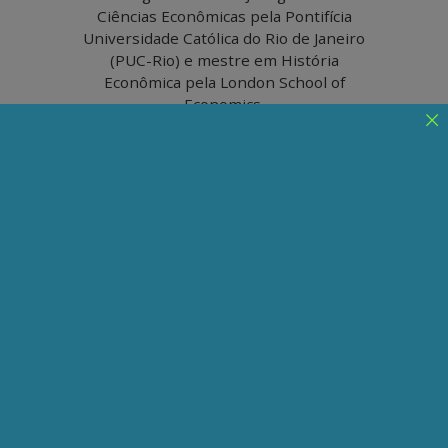
Ciências Econômicas pela Pontifícia
Universidade Católica do Rio de Janeiro
(PUC-Rio) e mestre em História
Econômica pela London School of
Economics.
Os desafios da esquerda
Os desafios se avolumam e a esquerda se
debate sem sucesso contra eles. O Brasil,
com Lula, até constitui uma exceção, mas
apenas parcial
Publicado em 26/02/2024
Compartilhe:
Telegram
WhatsApp
Twitter
Facebook
LinkedIn
Email
Em vários países do Ocidente e do Sul Global,