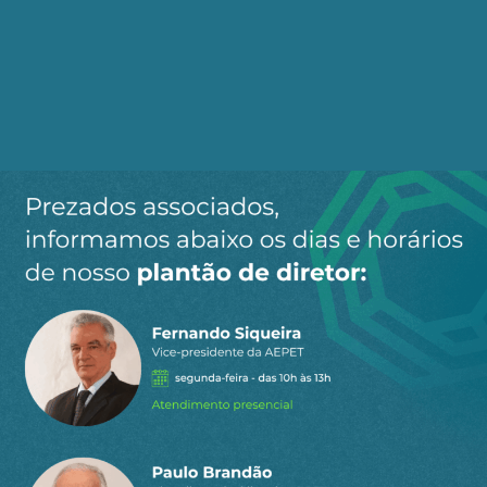
1346. Uso do canhão na batalha de Crecy, na
Guerra dos Cem Anos.
1346. A Peste Negra dizima um terço da
humanidade, a qual na época era cerca de 360
milhões de indivíduos.
1383. Revolução de Avis, em Portugal. “Eleição” de
João I, pelas Cortes e apoio da burguesia
mercantil que financia a expansão marítima.
1418.Início da Era das Navegações em que o uso
da bússola foi essencial. Portugal descobre a
Madeira em 1418 e os Açores em 1427.
1440. Invençãoda tipografia de tipos móveis, que
permite ampla divulgação das obras literárias,
técnicas e religiosas.