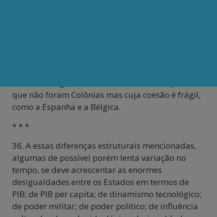
nacional tende a ser frágil enquanto que, nos
países que não foram Colônias é mais forte esta
coesão. Há exceções principalmente no caso de
países em que a independência resultou de luta
armada, como a Argélia, e em que havia maior
homogeneidade na sociedade em termos de
etnia, de religião, de idioma. Há casos de países
que não foram Colônias mas cuja coesão é frágil,
como a Espanha e a Bélgica.
* * *
36. A essas diferenças estruturais mencionadas,
algumas de possível porém lenta variação no
tempo, se deve acrescentar as enormes
desigualdades entre os Estados em termos de
PIB; de PIB per capita; de dinamismo tecnológico;
de poder militar; de poder político; de influência