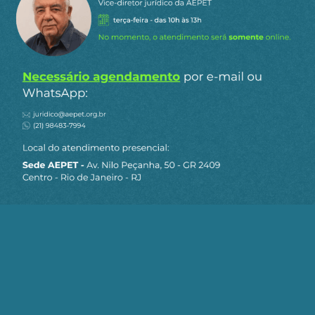
1444. Realiza-se,em Portugal,o primeiro leilão de
africanos escravizados.
1453. Constantinopla é tomada pelos turcos e
ocorre fuga de sábios para Florença, que dá
grande impulso ao Renascimento.
1453. Fim da Guerra dos Cem Anos, com a vitória
da França, e a retirada definitiva da Inglaterra do
Continente.
1492. Os Reis Católicos conquistam Granada,
expulsam definitivamente os mouros e unificam a
Espanha.
1492. Cristóvão Colombo descobre o Novo
Mundo.
1494. O Tratado de Tordesilhas fixa limites entre
os impérios português e espanhol.