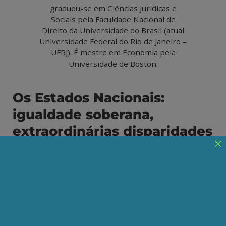
graduou-se em Ciências Jurídicas e
Sociais pela Faculdade Nacional de
Direito da Universidade do Brasil (atual
Universidade Federal do Rio de Janeiro –
UFRJ). É mestre em Economia pela
Universidade de Boston.
Os Estados Nacionais:
igualdade soberana,
extraordinárias disparidades
“O Estado é o comitê executivo da
burguesia”
Karl Marx (1818-1883) “America First”
Donald Trump <
Publicado em 31/08/2021
Compartilhe: