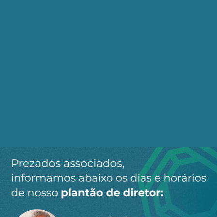
cidadão e emancipador. Brizola, com fibra e
clareza, garantiu a base política e o compromisso
social, assegurando que cada criança encontrasse
ali não apenas ensino, mas cuidado, alimentação,
saúde, arte e esportes. Era a escola como centro
de vida — de corpo, intelecto e alma.
Inspirados no modelo da Escola Parque de Anísio
Teixeira, os CIEPs tornaram-se polos
comunitários, onde famílias participavam
ativamente, e onde o aluno não era um receptor
passivo, mas protagonista — até mesmo como
agente cultural, levando arte e identidade para
além dos muros. O programa do aluno residente
mostrava o compromisso radical com o princípio
de que nenhuma criança seria deixada para trás,
oferecendo moradia, segurança e afeto a quem
mais precisava.