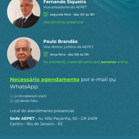
Os CIEPs foram mais que prédios; foram o
rompimento com a lógica elitista e excludente
que marcou séculos de atraso educacional. As
elites, herdeiras de uma mentalidade
escravocrata e avessas à emancipação popular,
reagiram com sarcasmo e resistência. Mas
Brizola, Darcy e Niemeyer sabiam que a
verdadeira ordem social só é legítima quando
construída sobre igualdade e justiça — e que
essa transformação começa na escola.
Como todo projeto revolucionário, os CIEPs
deixaram marcas que ultrapassam gerações.
Foram a prova de que a educação pública pode
ser, ao mesmo tempo, instrumento de
emancipação individual e alicerce de uma
democracia sólida. No encontro desses três titãs,
o Brasil vislumbrou a possibilidade de um futuro