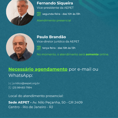
suas consequências têm o condão de afetar o
bem-estar das gerações presentes e até a própria
sobrevivência das vindouras.
Publicado na Folha de S.Paulo
Receba os destaques do dia
por e-mail
Cadastre-se no AEPET Direto para receber os
principais conteúdos publicados em nosso
site.