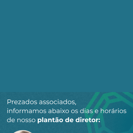
agricultáveis, das jazidas minerais, dos
mananciais de água e dos potenciais energéticos.
A transferência do controle desses recursos a
estrangeiros ou mesmo a nacionais, sem
garantias sólidas de que sejam rigorosamente
empregados em prol do interesse coletivo, acaba
por minar os próprios fundamentos da
soberania, não raro de forma irreversível.
Internacionalizar ou privatizar ativos estratégicos
não se reduz apenas a uma mera opção
governamental, de caráter contingente, ditada
por escolhas circunstanciais de ordem
pragmática. Constitui uma decisão que se projeta
no tempo, configurando verdadeira política de
Estado, a qual, por isso mesmo, deve ser
precedida de muita reflexão e amplo debate, pois