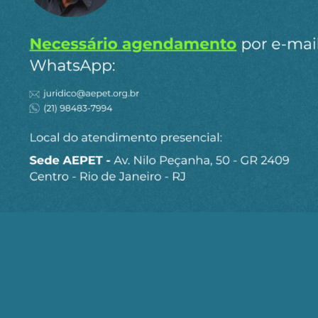
etapas do ciclo do nióbio – da mineração ao
refino e à fabricação de ligas metálicas – e hoje
responde por mais de 80% do mercado mundial
desse metal (Abraham, 2015). Seu sucesso
resultou da combinação entre investimento
privado em P&D e apoio estatal estratégico nas
décadas de 1970 e 1980, quando o governo
garantiu infraestrutura e regulação favorável por
meio de instituições como CETEM, IPT e UFMG. O
caso demonstra que gestão estável,
reinvestimento tecnológico e coordenação
público-privada podem transformar um setor
mineral em vetor de alta tecnologia e soberania
(CBMM, 2024).
Para coordenar o setor, uma possibilidade da
criação de uma Agência Nacional de Minerais
Estratégicos (ANME), com autonomia técnica e
representação interministerial. O CETEM, o CNEN,