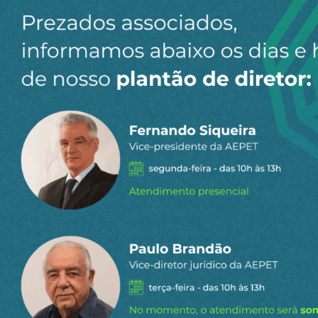
minerais estratégicos, nas quais a
industrialização se mantém nos países detentores
da tecnologia, enquanto os anfitriões assumem os
riscos ambientais e logísticos (Asian News
Network, 2025).
Mesmo assim, a cooperação técnica com esses
países – voltada à certificação ambiental e
treinamento técnico – poderia acelerar o domínio
brasileiro sobre o refino químico e reduzir custos
de implantação.
No plano interno, a criação de uma Empresa
Brasileira de Terras Raras (EBTR), nos moldes da
CBMM, de Araxá, representaria um passo
decisivo. A CBMM, empresa privada de capital
nacional, controlada pela família Moreira Salles,
desenvolveu tecnologia própria para todas as