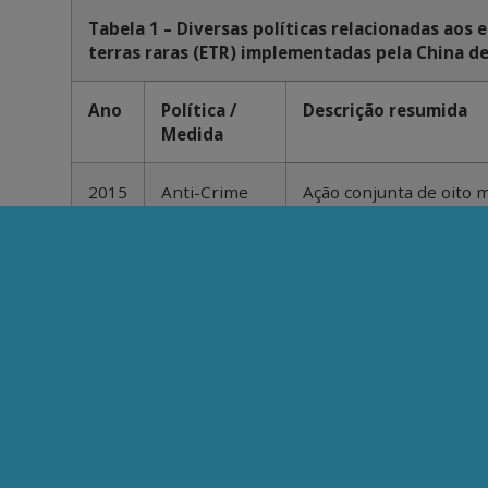
Tabela 1 – Diversas políticas relacionadas aos
terras raras (ETR) implementadas pela China d
Ano
Política /
Descrição resumida
Medida
2015
Anti-Crime
Ação conjunta de oito m
contra mineração ilega
de terras raras.
2015
Export
MOC cancelou a
Quotas
gestão das cotas
de exportação de
terras raras.
2015
Resource Tax
Reforma do imposto so
terras raras, de quanti