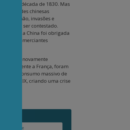
o final da década de 1830. Mas
 autoridades chinesas
os de canhão, invasões e
 não podia ser contestado.
umilhada, a China foi obrigada
nsar os comerciantes
 China foi novamente
rincipalmente a França, foram
tolerar o consumo massivo de
o século XIX, criando uma crise
ida.