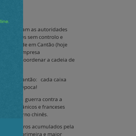
e.
vez, forçaram as autoridades
omerciantes sem controlo e
ana com sede em Cantão (hoje
pio, esta empresa
egando a coordenar a cadeia de
egião de Cantão: cada caixa
na para a época!
çamento da guerra contra a
 aos britânicos e franceses
m o governo chinês.
são dos lucros acumulados pela
 tornou a primeira e maior