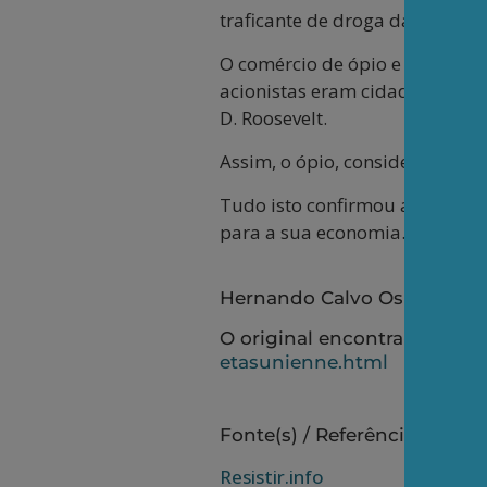
traficante de droga da histór
O comércio de ópio e a pilhag
acionistas eram cidadãos amer
D. Roosevelt.
Assim, o ópio, considerado co
Tudo isto confirmou aos Estado
para a sua economia.
Hernando Calvo Ospina - Jor
O original encontra-se em
w
etasunienne.html
Fonte(s) / Referência(s):
Resistir.info