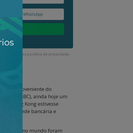
corda com a nossa
política de privacidade
.
capital proveniente do
ation (HSBC), ainda hoje um
o de Hong Kong estivesse
andir a rede bancária e
s na China e no mundo foram