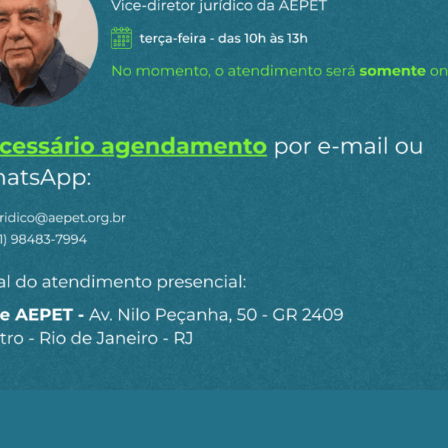
tiveram a sua quota-parte, sem participar militarment
papel de potência em ascensão, os americanos, por sua 
 o Tratado de Wanghia em 1844, que abriu os portos a c
e ópio. A Russell & Company, uma casa comercial americ
neficiada. Especializada no comércio de chá, seda e... ó
te no tráfico e na venda de ópio indiano na China, ch
a trouxe cerca de 1 500 caixas de ópio por ano para a r
los. Ou seja, dois milhões de dólares, uma enorme fortu
sell & Company dessem total apoio aos britânicos no lan
 presidente Franklin Pierce a dar total apoio diplomático
Ópio, ao mesmo tempo que pressionavam e chantageava
ão sem limites e muitos números para calcular a exten
de ópio, sob a liderança de Sua Majestade Vitória, que se