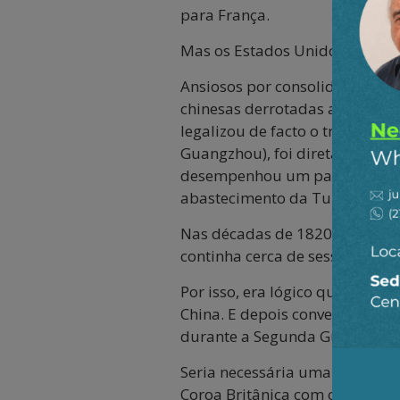
para França.
Mas os Estados Unidos também 
Ansiosos por consolidar o seu 
chinesas derrotadas a assinar
legalizou de facto o tráfico d
Guangzhou), foi diretamente be
desempenhou um papel importan
abastecimento da Turquia.
Nas décadas de 1820 e 1830, el
continha cerca de sessenta qui
Por isso, era lógico que a Rus
China. E depois convencessem o
durante a Segunda Guerra do 
Seria necessária uma imaginaç
Coroa Britânica com o tráfico 