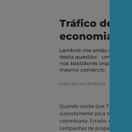
Tráfico de dr
economia do
Lembrei-me então da dupla
desta questão: uma relação 
nos bastidores orquestram 
mesmo comércio.
Publicado em 29/08/2025
Quando soube que Trump queria 
supostamente para travar o fl
colombiana. Errado: o objetivo
campanhas de propaganda, seri