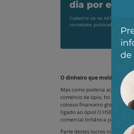
dia por e-mai
Cadastre-se no AEPET Direto 
conteúdos publicados em noss
O dinheiro que molda o mun
Mas como poderia alguém abdic
comércio de ópio, foi fundad
colosso financeiro global, co
ligado ao ópio! O HSBC não só
comercial britânica por toda a
Parte destes lucros incalculáv