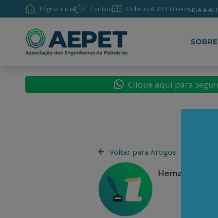
Página inicial
Contato
Boletim AEPET Direto
SIGA A AE
SOBRE
Clique aqui para segu
Voltar para Artigos
Hernando Calv