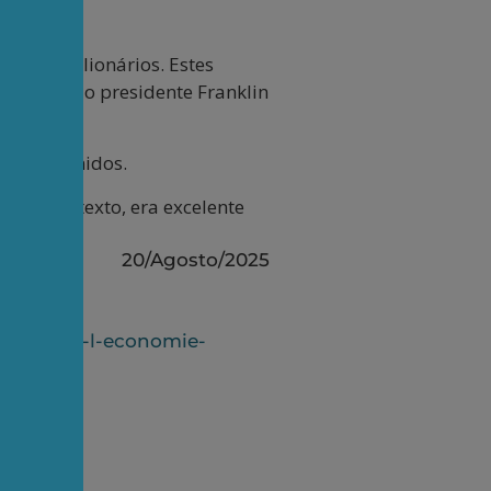
 multimilionários. Estes
r., avô do presidente Franklin
stados Unidos.
quer pretexto, era excelente
20/Agosto/2025
.
oteurs-de-l-economie-