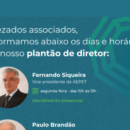
l
para receber os principais
o site.
Ao clicar em “Cadastrar” você aceita receber nossos e-mails e con
do
ar de tais lucros? Em 1865, para gerir a inundação de 
o em Hong Kong o Hongkong and Shanghai Banking Corpor
m sede em Londres. Estima-se que 70% do tráfego marítim
 lavou fortunas incalculáveis, como também ajudou a exp
 Ásia, que ainda hoje influencia a economia global.
eis ​​deixados pelo vício de drogas de milhões de pessoa