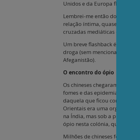
Unidos e da Europa fluiriam em
Lembrei-me então do duplo cr
relação íntima, quase carnal, 
cruzadas mediáticas e guerra
Um breve flashback é suficien
droga (sem mencionar as relaç
Afeganistão).
O encontro do ópio
Os chineses chegaram aos Est
fomes e das epidemias, fruto d
daquela que ficou conhecida c
Orientais era uma organização 
na Índia, mas sob a plena aut
ópio nesta colónia, que introd
Milhões de chineses foram escr