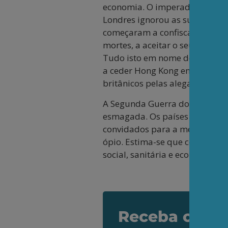
economia. O imperador, ciente 
Londres ignorou as suas proib
começaram a confiscar os carre
mortes, a aceitar o seu consumo
Tudo isto em nome do que já es
a ceder Hong Kong em 1842, a 
britânicos pelas alegadas per
A Segunda Guerra do Ópio (185
esmagada. Os países ocidentai
convidados para a mesa das ne
ópio. Estima-se que cerca de 4
social, sanitária e económica s
Receba os de