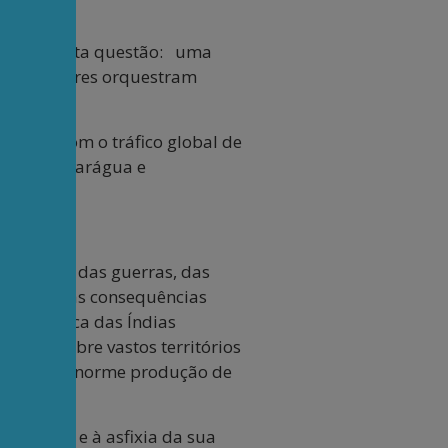
e sobre esta questão: uma
nos bastidores orquestram
comércio.
ington com o tráfico global de
ômbia, Nicarágua e
. Fugiam das guerras, das
r, fugiam às consequências
a Britânica das Índias
ativos sobre vastos territórios
ecido uma enorme produção de
co.
ociedade e à asfixia da sua