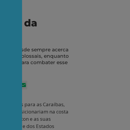
izes da
nteve desde sempre acerca
 lucros colossais, enquanto
amente para combater esse
App
itter
Facebook
LinkedIn
Email
fuzileiros para as Caraíbas,
que se posicionariam na costa
o Washington e as suas
a juventude dos Estados