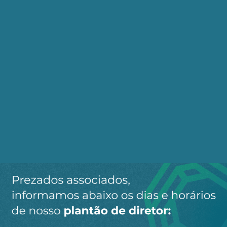
semestre de 2014. Mas o mais importante foi a
inversão muito desfavorável com as mobilizações
reacionárias gigantes da classe média insufladas
pelas denúncias da Lava Jato, entre março de
2015 e março de 2016, quando alguns milhões
ofereceram a sustentação para o golpe jurídico-
parlamentar que derrubou Dilma Rousseff.
Parecia que estava encerrado o ciclo histórico.
Mas não. O Brasil é lento.
Este ciclo foi a última fase da tardia, porém,
acelerada transformação do Brasil agrário em
uma sociedade urbana; a transição da ditadura
militar para um regime democrático-eleitoral; e a
história da gênese, ascensão e apogeu da
influência do petismo, depois transfigurado em
lulismo, sobre os trabalhadores; ao longo destes
três processos a classe dominante conseguiu, aos