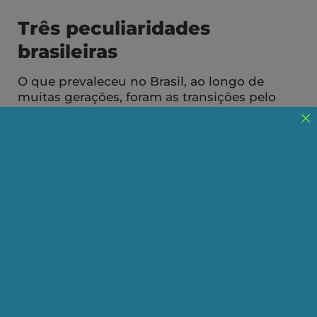
Três peculiaridades
brasileiras
O que prevaleceu no Brasil, ao longo de
muitas gerações, foram as transições pelo
alto, ou concertações entre frações
burguesas “Devagar é que não se vai longe”
(Chico Buarque).
Publicado em 26/08/2024
Compartilhe:
Telegram
WhatsApp
Twitter
Facebook
LinkedIn
Email
1.
Todas as nações têm as suas distinções,
originalidades, grandezas e misérias. O Brasil é o
país com a maior economia na periferia do