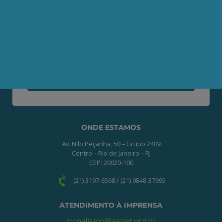
Seja um Associado AEPET
Clique no botão abaixo para enviar as
informações necessárias para iniciarmos
o processo de associação.
QUERO ME ASSOCIAR
ONDE ESTAMOS
Av. Nilo Peçanha, 50 – Grupo 2409
Centro – Rio de Janeiro – RJ
CEP: 20020-100
(21) 3197-6568 / (21) 9848-37995
ATENDIMENTO À IMPRENSA
jornalismo@aepet.org.br