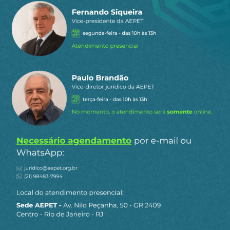
“trancos e barrancos”, evitar a abertura de uma
situação revolucionária no Brasil como aquelas
que a Argentina, Venezuela e Bolívia conheceram,
embora, mais de uma vez, tivessem se aberto
situações que podiam ter evoluído nessa direção,
mas foram interrompidas.
A eleição em 2002 de um presidente operário em
um país capitalista semiperiférico, como o Brasil,
foi um acontecimento atípico. Do ponto de vista
da burguesia uma anomalia, mas não foi uma
surpresa. O PT já não preocupava a classe
dominante, como em 1989. Um balanço destes
treze anos parece irrefutável: o capitalismo
brasileiro não esteve nunca ameaçado pelos
governos do PT. Mas isso não impediu que toda a
classe dominante tenha se unido, em 2016, para
derrubar Dilma Rousseff com acusações
estapafúrdias. Essa operação política, uma