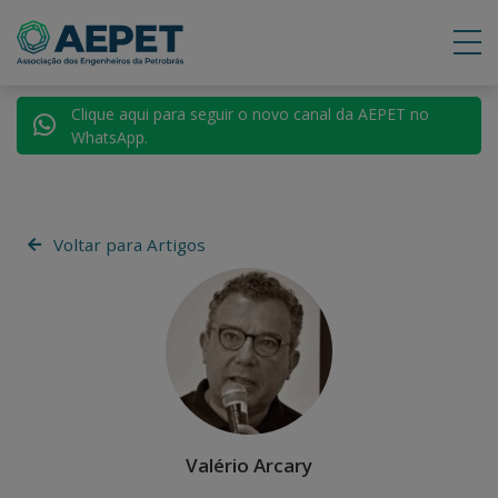
Clique aqui para seguir o novo canal da AEPET no
WhatsApp.
Voltar para Artigos
Valério Arcary