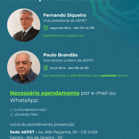
17
COMENTÁRIOS
Mais votado
Paulo Roberto Zanetti
14 de fevereiro de 2025 18:19
Discurso errado e que não cabe mais.
Estamos fartos de Lula e seu estilo de
governar. O Brasil não é assim, como Lula
pensa. O que vemos hoje é o terror de um
sistema corrompido
…
Ler mais »
1
Responder