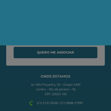
Seja um Associado AEPET
Clique no botão abaixo para enviar as
informações necessárias para iniciarmos
o processo de associação.
QUERO ME ASSOCIAR
ONDE ESTAMOS
Av. Nilo Peçanha, 50 – Grupo 2409
Centro – Rio de Janeiro – RJ
CEP: 20020-100
(21) 3197-6568 / (21) 9848-37995