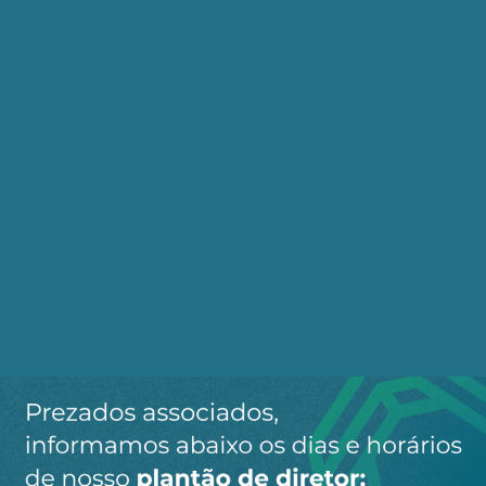
a torcida e ela empurra o time para a vitória.
Eduardo Vasco
é jornalista e colaborador do
TODA PALAVRA. Cobriu a guerra da Ucrânia como
correspondente do lado russo.
Fonte(s) / Referência(s):
Toda Palavra
LULA TRUMP
Telegram
WhatsApp
Twitter
Facebook
LinkedIn
Email