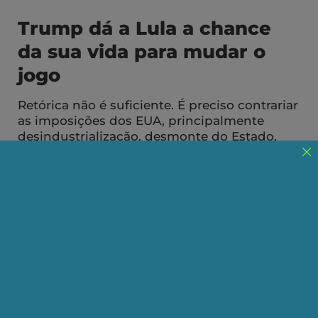
Trump dá a Lula a chance
da sua vida para mudar o
jogo
Retórica não é suficiente. É preciso contrariar
as imposições dos EUA, principalmente
desindustrialização, desmonte do Estado,
privatizações e reformas neoliberais.
Publicado em 13/02/2025
Compartilhe:
Telegram
WhatsApp
Twitter
Facebook
LinkedIn
Email
O presidente Lula foi eleito graças a uma grande
mobilização popular, ainda que se tenha tentado
convertê-la em uma frente ampla institucional e
declarado que foi isto que o levou à vitória. As