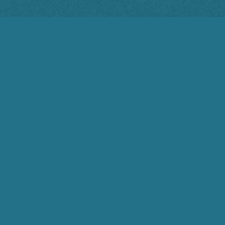
Marcio Santos Arueira
14 de fevereiro de 2025 08:43
Concordo que é chegada a hora de mudar o
jogo a favor do Brasil com S e esquecer o
Brazil com Z.
1
Responder
Bruno Moreira Silva
14 de fevereiro de 2025 07:53
Desde o início o texto peca: “O presidente Lula
foi eleito graças a uma grande mobilização
popular…”. Não, o Lula foi eleito graças às
ONGs, ao Partido Democrata Americano e aos
campeões nacionais (Cosan, Magalu,
…
Ler