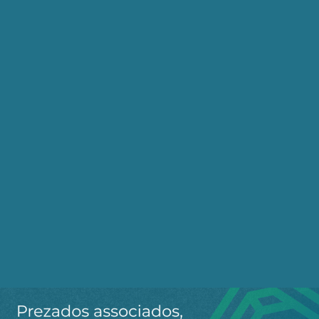
batalha decisiva
Publicado em 18/03/2021
Sun Tzu em Teerã
Publicado em 21/01/2020
Receba os destaques do dia
por e-mail
Cadastre-se no AEPET Direto para receber os
principais conteúdos publicados em nosso