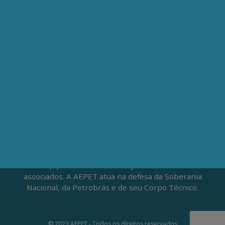
Av. Nilo Peçanha, 50 – Grupo 2409
Centro – Rio de Janeiro – RJ
CEP: 20020-100
(21) 3197-6568 / (21) 9848-37995
ATENDIMENTO À IMPRENSA
jornalismo@aepet.org.br
(21) 99528-5921 / (21) 96709-9894
Fundada em 1961, a Associação dos Engenheiros da
Petrobrás (AEPET) é uma sociedade sem fins
lucrativos, que vive da contribuição voluntária de seus
associados. A AEPET atua na defesa da Soberania
Nacional, da Petrobrás e de seu Corpo Técnico.
© 2023 AEPET - Todos os direitos reservados