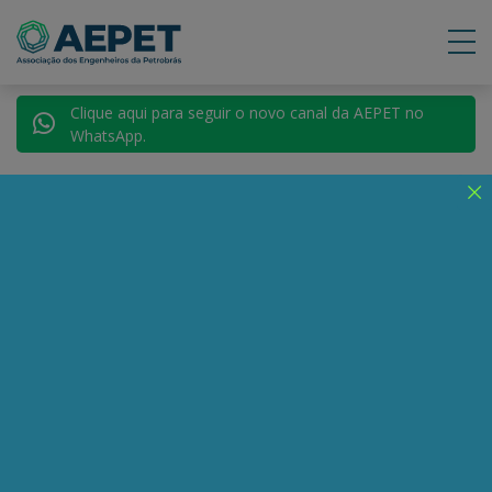
Clique aqui para seguir o novo canal da AEPET no
WhatsApp.
Voltar para Autores
Alastair Crooke
Compartilhe:
Telegram
WhatsApp
Twitter
Facebook
LinkedIn
Email