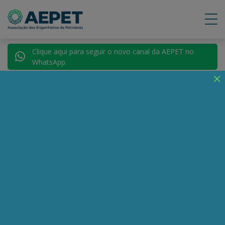
Clique aqui para seguir o novo canal da AEPET no
WhatsApp.
Voltar para Autores
André Lara Resende
Compartilhe:
Telegram
WhatsApp
Twitter
Facebook
LinkedIn
Email