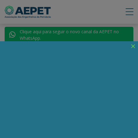
Clique aqui para seguir o novo canal da AEPET no
WhatsApp.
Voltar para Autores
Bappa Sinha
Compartilhe:
Telegram
WhatsApp
Twitter
Facebook
LinkedIn
Email