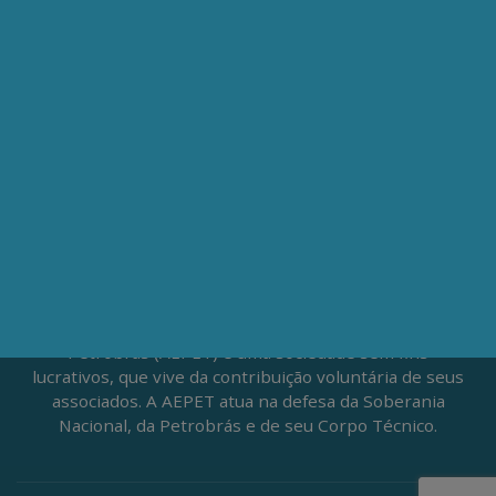
Av. Nilo Peçanha, 50 – Grupo 2409
Centro – Rio de Janeiro – RJ
CEP: 20020-100
(21) 3197-6568 / (21) 9848-37995
ATENDIMENTO À IMPRENSA
jornalismo@aepet.org.br
(21) 99528-5921 / (21) 96709-9894
Fundada em 1961, a Associação dos Engenheiros da
Petrobrás (AEPET) é uma sociedade sem fins
lucrativos, que vive da contribuição voluntária de seus
associados. A AEPET atua na defesa da Soberania
Nacional, da Petrobrás e de seu Corpo Técnico.