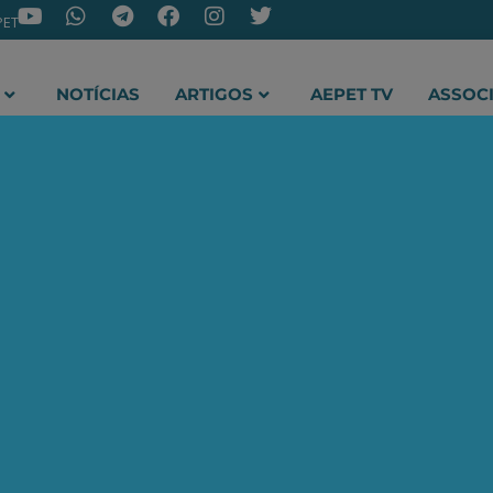
PET
NOTÍCIAS
ARTIGOS
AEPET TV
ASSOC
ir o novo canal da AEPET no WhatsApp e receber nossos 