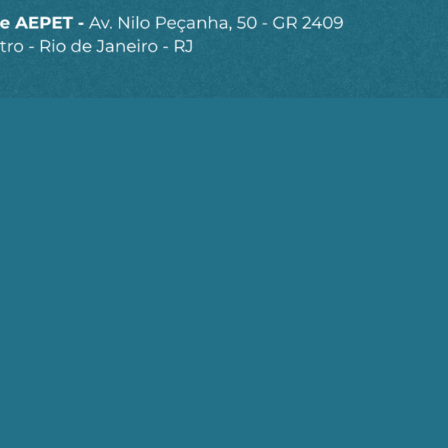
para receber os principais
o site.
Ao clicar em “Cadastrar” você aceita receber nossos e-mails e con
Seja um Associado AEPET
Clique no botão abaixo para enviar as
informações necessárias para iniciarmos o
processo de associação.