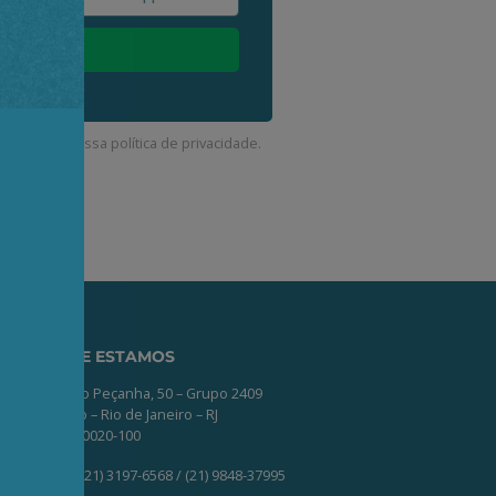
corda com a nossa
política de privacidade
.
ONDE ESTAMOS
Av. Nilo Peçanha, 50 – Grupo 2409
Centro – Rio de Janeiro – RJ
CEP: 20020-100
(21) 3197-6568 / (21) 9848-37995