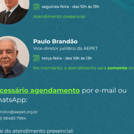
 Trump
 concepção autoritária em formação
staques do
l