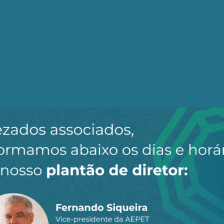
Daniel Aarão Reis
contemporânea na Universidade Federal Fluminense (UFF).
A Revolução que mudou o mundo – Rússia, 1917
er
Facebook
LinkedIn
Email
onais