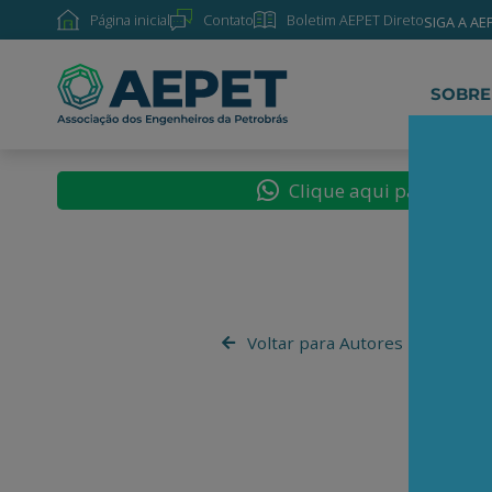
Página inicial
Contato
Boletim AEPET Direto
SIGA A AE
SOBRE
Clique aqui para segu
Voltar para Autores