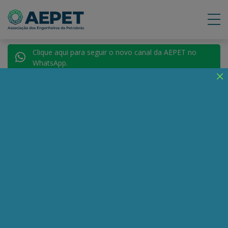
Clique aqui para seguir o novo canal da AEPET no
WhatsApp.
Voltar para Autores
Dayvid Bacelar
Compartilhe:
Telegram
WhatsApp
Twitter
Facebook
LinkedIn
Email