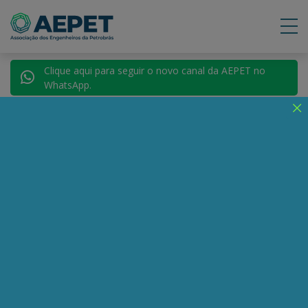
Clique aqui para seguir o novo canal da AEPET no
WhatsApp.
Voltar para Autores
Dimitri Orlov
Compartilhe:
Telegram
WhatsApp
Twitter
Facebook
LinkedIn
Email