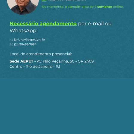
Siga a AEPET
nas redes sociais
MAPA DO SITE
Sobre a AEPET
Notícias
Artigos
AEPET TV
Contato