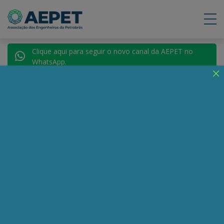
Clique aqui para seguir o novo canal da AEPET no
WhatsApp.
Voltar para Autores
Elio Gaspari
Compartilhe:
Telegram
WhatsApp
Twitter
Facebook
LinkedIn
Email