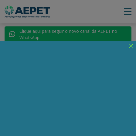
Clique aqui para seguir o novo canal da AEPET no
WhatsApp.
Voltar para Autores
Felipe de Oliveira
Brito
Compartilhe:
Telegram
WhatsApp
Twitter
Facebook
LinkedIn
Email