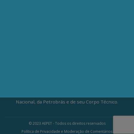
CEP: 20020-100
(21) 3197-6568 / (21) 9848-37995
ATENDIMENTO À IMPRENSA
jornalismo@aepet.org.br
(21) 99528-5921 / (21) 96709-9894
Fundada em 1961, a Associação dos Engenheiros da
Petrobrás (AEPET) é uma sociedade sem fins
lucrativos, que vive da contribuição voluntária de seus
associados. A AEPET atua na defesa da Soberania
Nacional, da Petrobrás e de seu Corpo Técnico.
© 2023 AEPET - Todos os direitos reservados
Política de Privacidade e Moderação de Comentários