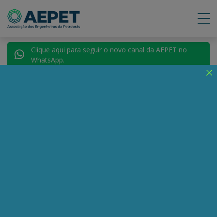
Clique aqui para seguir o novo canal da AEPET no
WhatsApp.
Voltar para Autores
Herbert Teixeira
Compartilhe:
Telegram
WhatsApp
Twitter
Facebook
LinkedIn
Email