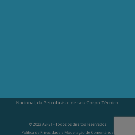
CEP: 20020-100
(21) 3197-6568 / (21) 9848-37995
ATENDIMENTO À IMPRENSA
jornalismo@aepet.org.br
(21) 99528-5921 / (21) 96709-9894
Fundada em 1961, a Associação dos Engenheiros da
Petrobrás (AEPET) é uma sociedade sem fins
lucrativos, que vive da contribuição voluntária de seus
associados. A AEPET atua na defesa da Soberania
Nacional, da Petrobrás e de seu Corpo Técnico.
© 2023 AEPET - Todos os direitos reservados
Política de Privacidade e Moderação de Comentários