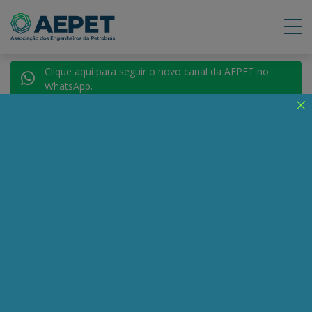
Clique aqui para seguir o novo canal da AEPET no
WhatsApp.
Voltar para Autores
Laurindo Lalo Leal
Filho
Compartilhe:
Telegram
WhatsApp
Twitter
Facebook
LinkedIn
Email