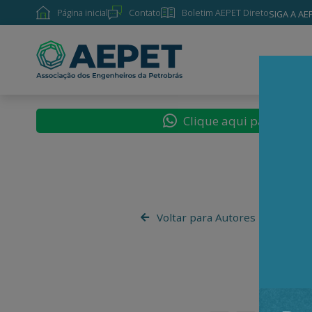
Página inicial
Contato
Boletim AEPET Direto
SIGA A AE
SOBRE
Clique aqui para segu
Voltar para Autores
L