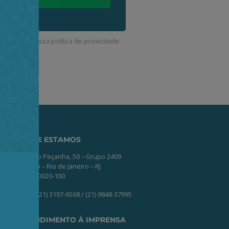
corda com a nossa
política de privacidade
.
ONDE ESTAMOS
Av. Nilo Peçanha, 50 – Grupo 2409
Centro – Rio de Janeiro – RJ
CEP: 20020-100
(21) 3197-6568 / (21) 9848-37995
ATENDIMENTO À IMPRENSA