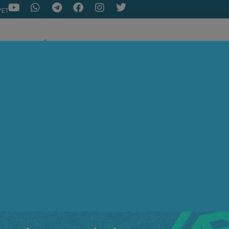
PET
NOTÍCIAS
ARTIGOS
AEPET TV
ASSOC
ir o novo canal da AEPET no WhatsApp e receber nossos 
uiz Fernando Leal Padul