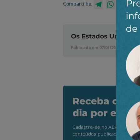
Compartilhe:
Telegram
WhatsApp
Twitt
Os Estados Unidos e 
Publicado em 07/01/2021
Receba os de
dia por e-mai
Cadastre-se no AEPET Direto 
conteúdos publicados em noss