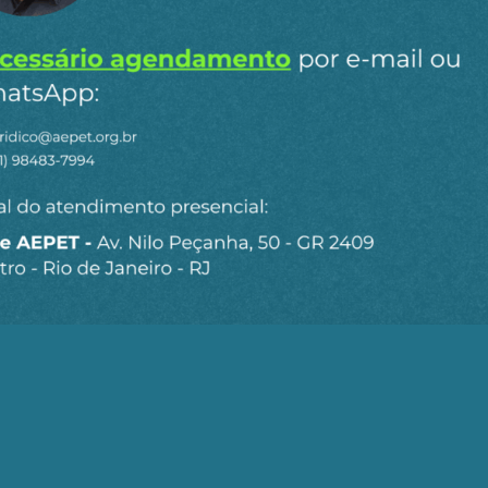
Ao clicar em “Cadastrar” você aceita receber nossos e-mails e con
Seja um Associado AEPET
Clique no botão abaixo para enviar as
informações necessárias para iniciarmos o
processo de associação.