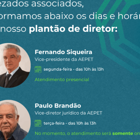
er
Facebook
LinkedIn
Email
seu teto de vidro
staques do
l
para receber os principais
o site.