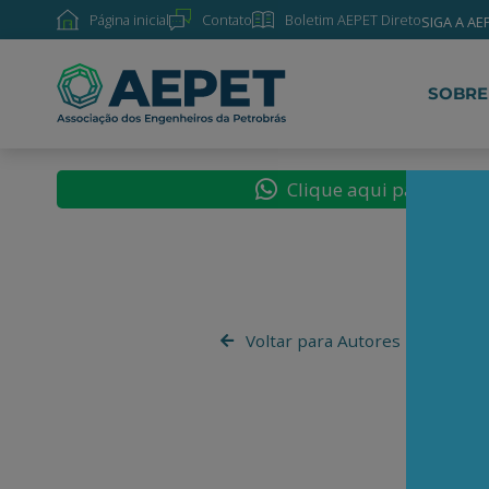
Página inicial
Contato
Boletim AEPET Direto
SIGA A AE
SOBRE
Clique aqui para segu
Voltar para Autores