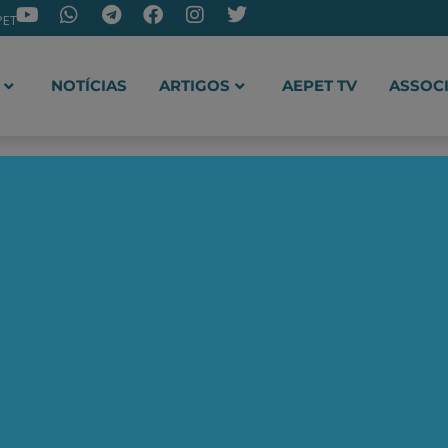
PET
NOTÍCIAS
ARTIGOS
AEPET TV
ASSOC
ir o novo canal da AEPET no WhatsApp e receber nossos 