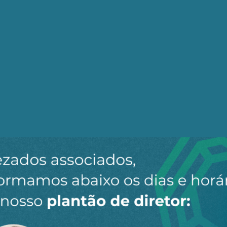
ilionários
tributar e regulamentar
dolarização
l e financismo