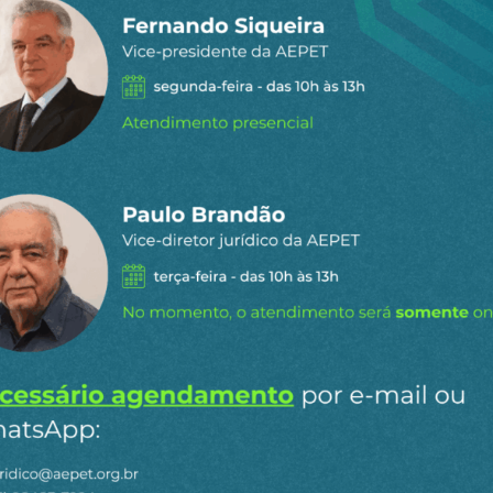
xa de juros
gan: a tríplice aliança
brás
: Lula e Getúlio