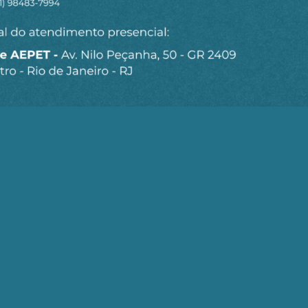
pública da Petrobrás
rojeto
MAIS ARTIGOS