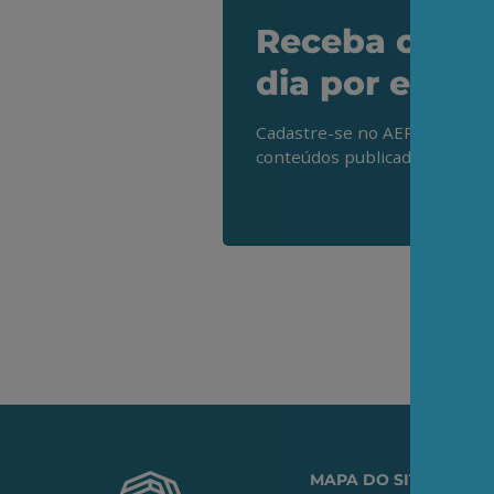
Receba os de
dia por e-mai
Cadastre-se no AEPET Direto 
conteúdos publicados em noss
MAPA DO SITE