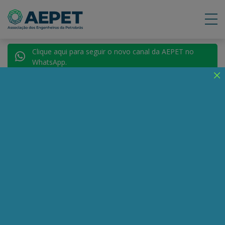
Clique aqui para seguir o novo canal da AEPET no
WhatsApp.
Voltar para Autores
Ricardo Kotscho
Compartilhe:
Telegram
WhatsApp
Twitter
Facebook
LinkedIn
Email