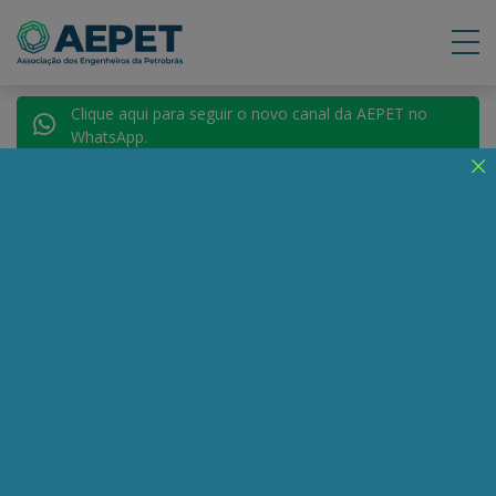
Clique aqui para seguir o novo canal da AEPET no
WhatsApp.
Voltar para Autores
Roberto Santana
Santos
Compartilhe:
Telegram
WhatsApp
Twitter
Facebook
LinkedIn
Email