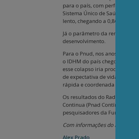
para o país, com performance 
Sistema Único de Saúde (SUS) 
lento, chegando a 0,860 em 20
Já o parâmetro da renda cresc
desenvolvimento.
Para o Pnud, nos anos de 2020
o IDHM do país chegou a 0,757
esse colapso iria produzir efe
de expectativa de vida anterio
rápida e coordenada à crise amp
Os resultados do Radar IDHM 
Continua (Pnad Contínua), do In
pesquisadores da Fundação Joã
Com informações do PNUD e Ag
Alex Prado