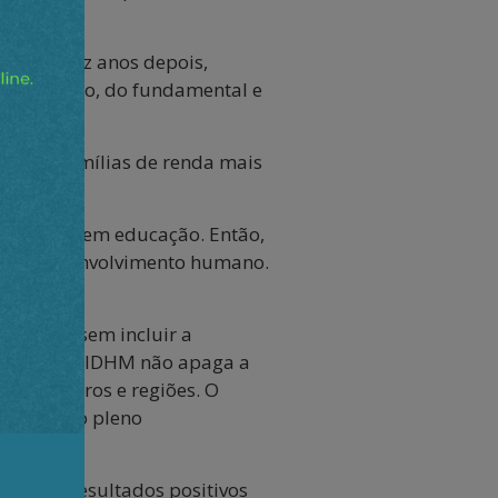
rca de dez anos depois,
o de ensino, do fundamental e
a entre famílias de renda mais
rformance em educação. Então,
go do desenvolvimento humano.
asileiro sem incluir a
recorde de IDHM não apaga a
as, gêneros e regiões. O
ral para o pleno
 produz resultados positivos