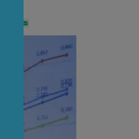
App
itter
Facebook
LinkedIn
Email