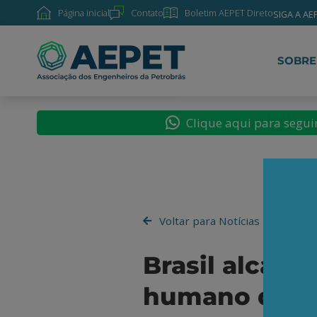
Página inicial
Contato
Boletim AEPET Direto
SIGA A AE
SOBRE
Clique aqui para segu
Voltar para Notícias
Brasil alcan
humano da hi