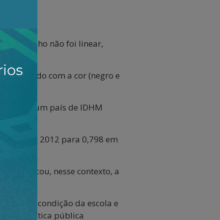
 o caminho não foi linear,
COVID-19.
, de acordo com a cor (negro e
12 a 2024.
rasil era um país de IDHM
e 0,679 em 2012 para 0,798 em
, destacou, nesse contexto, a
 a elas a condição da escola e
e uma política pública