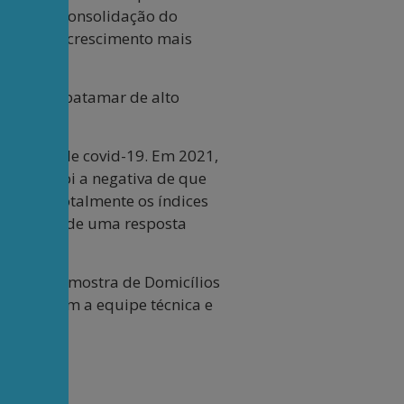
razão da consolidação do
apresenta crescimento mais
 2024, no patamar de alto
pandemia de covid-19. Em 2021,
Brasil foi a negativa de que
cuperou totalmente os índices
ue a falta de uma resposta
nal por Amostra de Domicílios
parceria com a equipe técnica e