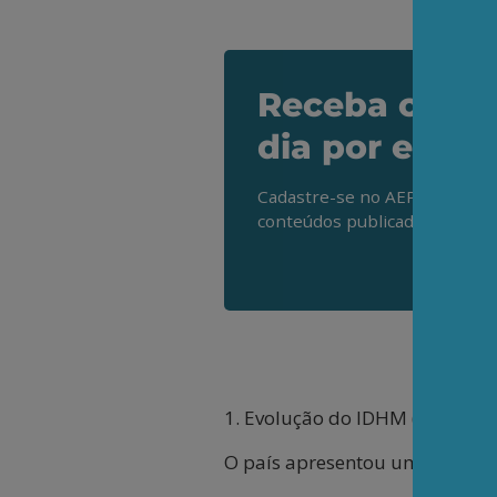
Receba os de
dia por e-mai
Cadastre-se no AEPET Direto 
conteúdos publicados em noss
1. Evolução do IDHM (2012–20
O país apresentou um crescime