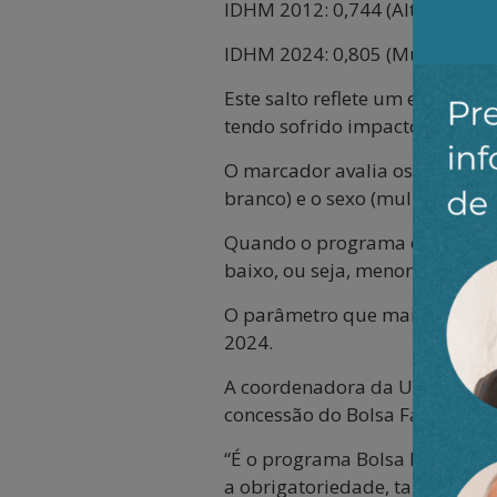
IDHM 2012: 0,744 (Alto Desenv
IDHM 2024: 0,805 (Muito Alto 
Este salto reflete um esforço 
tendo sofrido impactos signifi
O marcador avalia os parâmetr
branco) e o sexo (mulher e hom
Quando o programa das Nações 
baixo, ou seja, menor que 0,55
O parâmetro que mais impulsi
2024.
A coordenadora da Unidade de 
concessão do Bolsa Família.
“É o programa Bolsa Família qu
a obrigatoriedade, também, de 