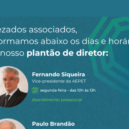
olvimento)
Desenvolvimento)
acumulado em diversas áreas, embora o PNUD ressalte que
cativos devido a crises sistêmicas, como a pandemia de 
os de saúde e longevidade, educação e geração de renda
em). A publicação considera os últimos 13 anos – de 20
Unidas começou a calcular esse índice, há 30 anos, o B
5.
onou o IDHM neste período foi a educação, ao passar d
Desenvolvimento Humano do Pnud Brasil, Betina Barbosa
e retira quantidade enorme de crianças do trabalho e dá
estar na escola. Então, aqui vejo diretamente o efeito d