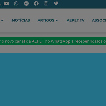
PET
NOTÍCIAS
ARTIGOS
AEPET TV
ASSOC
ir o novo canal da AEPET no WhatsApp e receber nossos 
ça maior índice de desen
stória, diz ONU